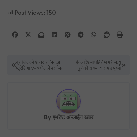
Post Views:
150
P
ब्राजिलको शानदार जित,अ
बंगलादेशमा पहिरोमा परी मृत्यु
ष्ट्रेलिया ४–० गोलले पराजित
हुनेको संख्या १ सय ७ पुग्यो
o
s
t
n
a
By
एभरेष्ट अन्लाईन खबर
v
i