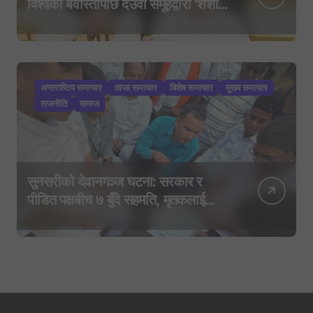
विश्वको बेवास्तापछि देउवा समूहद्वारा ‘शशांक
कार्ड’, साउन २९ मा नयाँ राजनीतिक
यात्राको घोषणा तयारी!
अन्तराष्टिय समाचार
ताजा समाचार
बिशेष समाचार
मुख्य समाचार
राजनीति
समाज
सुनसरीको देवानगञ्ज घटना: सरकार र
पीडित पक्षबीच ७ बुँदे सहमति, मृतकलाई
सहिद घोषणा र परिवारलाई राहत दिइने