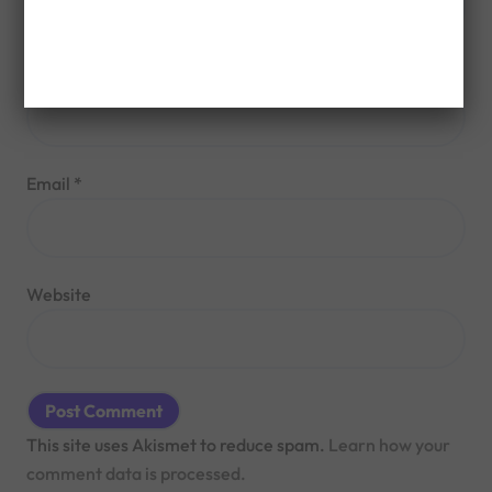
Name
*
Email
*
Website
This site uses Akismet to reduce spam.
Learn how your
comment data is processed.