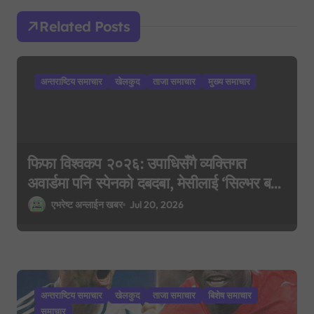
g
Related Posts
a
t
i
अन्तराष्टिय समाचार
खेलकुद
ताजा समाचार
मुख्य समाचार
o
n
फिफा विश्वकप २०२६: उपाधिसँगै व्यक्तिगत
अवार्डमा पनि स्पेनको दबदबा, मेसीलाई ‘सिल्भर बल’
र एम्बाप्पेलाई ‘गोल्डेन बुट’
एभरेष्ट अन्लाईन खबर
Jul 20, 2026
अन्तराष्टिय समाचार
खेलकुद
ताजा समाचार
बिशेष समाचार
समाचार