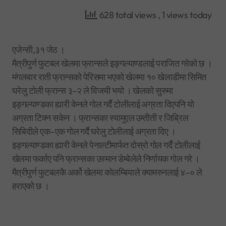
628 total views
, 1 views today
एजेन्सी,३१ जेठ ।
मैत्रीपुर्ण फुटबल खेलमा फ्रान्सले इङ्गल्याण्डलाई पराजित गरेको छ ।
मंगलबार राती फ्रान्सको पेरिसमा भएको खेलमा १० खेलाडीमा सिमित
घरेलु टोली फ्रान्स ३–२ ले विजयी भयो । खेलको सुरुमा
इङ्गल्याण्डका ह्यारी केनले गोल गर्दै टोलीलाई अग्रता दिएपनि यो
अग्रता टिक्न सकेन । फ्रान्सका स्यामुएल उम्तीती र जिब्रिल
सिबिदीले एक–एक गोल गर्दै घरेलु टोलीलाई अग्रता दिए ।
इङ्गल्याण्डका ह्यारी केनले पेनाल्टीमार्फत दोस्रो गोल गर्दै टोलीलाई
खेलमा फर्काए पनि फ्रान्सका उस्मान डेम्बेलेले निर्णायक गोल गरे ।
मैत्रीपुर्ण फुटबलकै अर्को खेलमा कोलम्बियाले क्यामरुनलाई ४–० ले
हराएको छ ।