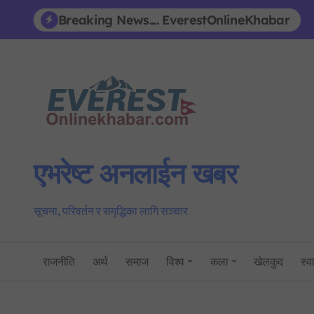
Skip
Breaking News.... EverestOnlineKhabar
to
content
एभरेष्ट अनलाईन खबर
सूचना, परिवर्तन र समृद्धिका लागि सञ्चार
राजनीति
अर्थ
समाज
विश्व
कला
खेलकुद
स्वा