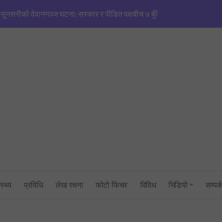
मणिपुरजस्तै हिंसाको खतरा’: एनजीओ/आईएनजीओको आडमा तराई विभाजित गर्ने खेल
सिंहदरबारमा सर्वदलीय बैठक: तराई–मधेश तनाव नियन्त्रणमा सरकारको फितलो भ
सुनसरी घटनाको राँको सिरहामा: प्रधानमन्त्रीको राजीनामा माग्दै पूर्व-पश्चिम राजमार्
तनावग्रस्त कप्तानगन्जमा ब्यारेकबाट निस्कियो सेना, बख्तरबन्द गाडीसहित हतिय
१ रुपैयाँको नयाँ सिक्कामा ‘चुच्चे नक्सा’ र आकाश भैरवको चित्र राखिने, तौल र लाग
त्रिभुवन विश्वविद्यालयको परीक्षा प्रणालीमाथि गम्भीर प्रश्न: एमबिएस प्रथम सेमेस्ट
सांसद् अरबिन्द साहविरुद्ध फेसबुकमा आक्रामक पोष्ट गर्ने अन्सारी पक्राउ
स्थ्य
प्रविधि
लेख रचना
फोटो फिचर
विविध
भिडियो
सम्पर्
उद्योगमन्त्री यादव र प्रधानमन्त्री सचिवालयबीचको तनावः पक्राउ प्रयास असफल
प्रधानमन्त्रीको सचिवालयबाटै अर्थ मन्त्रालय ओझेलमा: बालेन र स्वर्णिमको आन्तर