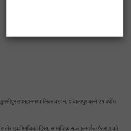
तुलसीपुर उपमहानगरपालिका वडा नं. २ बालापुर बस्ने २१ वर्षीय
मा राखेर युवतीमाथिको हिंसा, सामाजिक सञ्जालमार्फत फैलाइएको