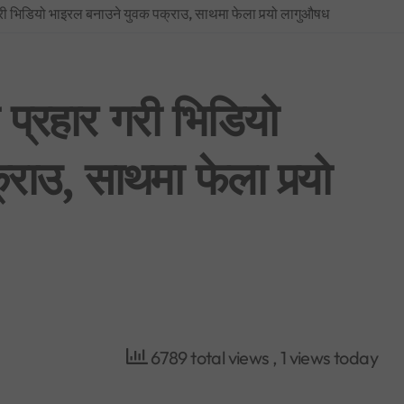
गरी भिडियो भाइरल बनाउने युवक पक्राउ, साथमा फेला पर्‍यो लागुऔषध
BREAKING NEWS : नयाँ दिल्लीमा प्रदर्शन उग्र बन्दै: प्रधानमन्त्री मोदीद्वारा संस
फिफा विश्वकप २०२६: उपाधिसँगै व्यक्तिगत अवार्डमा पनि स्पेनको दबदबा, मेसीलाई ‘सि
साउन १ देखि लागू हुने गरी शैक्षिक, उपचार र सेयर कारोबारसहित विभिन्न क्षेत्रमा न
 प्रहार गरी भिडियो
भूमिको वर्गीकरण नगर्ने ४०५ स्थानीय तहमा आजैदेखि जग्गा कित्ताकाट पूर्ण रूपमा बन्
ाउ, साथमा फेला पर्‍यो
नेपाली कांग्रेस विशेष महाधिवेशन विवाद: सर्वोच्चद्वारा मुद्दा सुरुदेखि नै सुनुवाइ गर्
6789 total views
, 1 views today