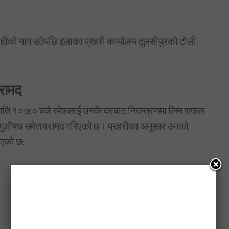
हीको माग उठेपछि इलाका प्रहरी कार्यालय तुलसीपुरको टोली
रामद
 राति १०:४० बजे रमेशलाई उनकै घरबाट नियन्त्रणमा लिन सफल
लागुऔषध समेत बरामद गरिएको छ। प्रहरीका अनुसार उनको
िएको छ: