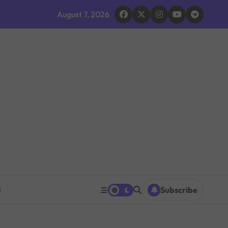
August 7, 2026
 भइरहेको सशस्त्रको निष्कर्ष
ूमिकाप्रति आलोचना, एकताको आह्वान
ग ठप्प
ारधारी टोली परिचालन
त पनि घट्ने
रको प्रश्नपत्र परीक्षा सुरु भएको ५ मिनेटमै ह्वाट्सएपमा भाइरल
क
Subscribe
 भएपछि राजीनामा मागिएको दाबी
िक शक्ति सङ्घर्ष सतहमा