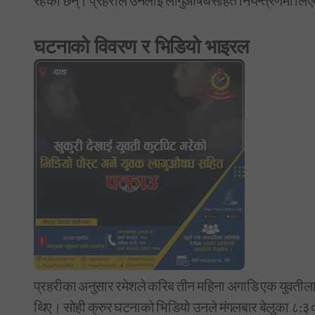
रहेका छन्। प्रहरीले उनलाई लागुऔषधसहित नियन्त्रणमा लि
घटनाको विवरण र भिडियो भाइरल
प्रहरीका अनुसार रमेशले करिब तीन महिना अगाडि एक युवतीलाई ज
थिए। सोही क्रुर घटनाको भिडियो उनले मंगलबार बेलुका ८: