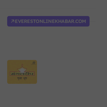
द भवन फिर्ता, सुरक्षा व्यवस्था कडा!
ल्भर बल’ र एम्बाप्पेलाई ‘गोल्डेन बुट’
EVERESTONLINEKHABAR.COM
याँ करका दरहरू निर्धारण
द
न आदेश, पुरानो फैसला पुनरावलोकन हुने