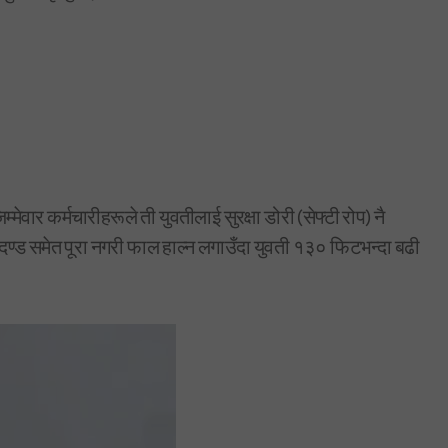
्मेवार कर्मचारीहरूले ती युवतीलाई सुरक्षा डोरी (सेफ्टी रोप) नै
दण्ड समेत पूरा नगरी फाल हाल्न लगाउँदा युवती १३० फिटभन्दा बढी