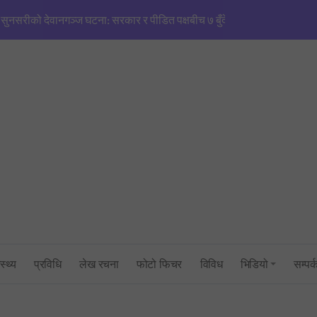
सुनसरीको देवानगञ्ज घटना: सरकार र पीडित पक्षबीच ७ बुँदे सहमति, मृतकलाई सहि
मणिपुरजस्तै हिंसाको खतरा’: एनजीओ/आईएनजीओको आडमा तराई विभाजित गर्ने खेल
सिंहदरबारमा सर्वदलीय बैठक: तराई–मधेश तनाव नियन्त्रणमा सरकारको फितलो भ
सुनसरी घटनाको राँको सिरहामा: प्रधानमन्त्रीको राजीनामा माग्दै पूर्व-पश्चिम राजमार्
तनावग्रस्त कप्तानगन्जमा ब्यारेकबाट निस्कियो सेना, बख्तरबन्द गाडीसहित हतिय
१ रुपैयाँको नयाँ सिक्कामा ‘चुच्चे नक्सा’ र आकाश भैरवको चित्र राखिने, तौल र लाग
त्रिभुवन विश्वविद्यालयको परीक्षा प्रणालीमाथि गम्भीर प्रश्न: एमबिएस प्रथम सेमेस्ट
स्थ्य
प्रविधि
लेख रचना
फोटो फिचर
विविध
भिडियो
सम्पर्
सांसद् अरबिन्द साहविरुद्ध फेसबुकमा आक्रामक पोष्ट गर्ने अन्सारी पक्राउ
उद्योगमन्त्री यादव र प्रधानमन्त्री सचिवालयबीचको तनावः पक्राउ प्रयास असफल