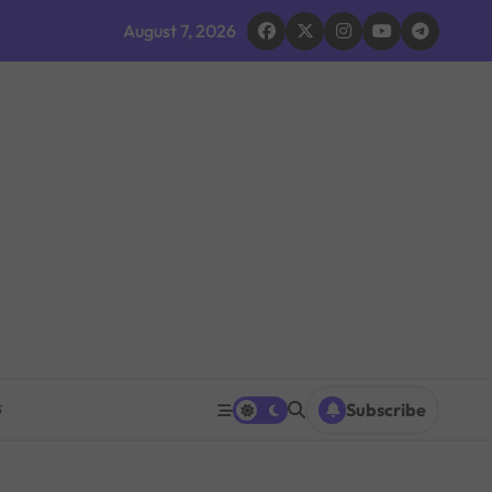
द घोषणा र परिवारलाई राहत दिइने
August 7, 2026
 भइरहेको सशस्त्रको निष्कर्ष
ूमिकाप्रति आलोचना, एकताको आह्वान
ग ठप्प
ारधारी टोली परिचालन
त पनि घट्ने
रको प्रश्नपत्र परीक्षा सुरु भएको ५ मिनेटमै ह्वाट्सएपमा भाइरल
क
Subscribe
 भएपछि राजीनामा मागिएको दाबी