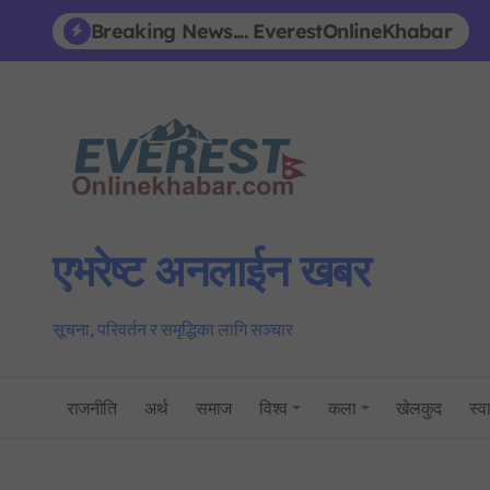
Skip
Breaking News.... EverestOnlineKhabar
to
content
एभरेष्ट अनलाईन खबर
सूचना, परिवर्तन र समृद्धिका लागि सञ्चार
राजनीति
अर्थ
समाज
विश्व
कला
खेलकुद
स्वा