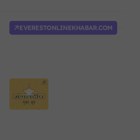
िक शक्ति सङ्घर्ष सतहमा
द भवन फिर्ता, सुरक्षा व्यवस्था कडा!
EVERESTONLINEKHABAR.COM
ल्भर बल’ र एम्बाप्पेलाई ‘गोल्डेन बुट’
याँ करका दरहरू निर्धारण
द
न आदेश, पुरानो फैसला पुनरावलोकन हुने