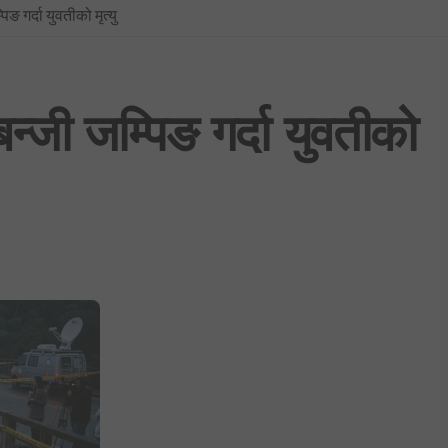
ङ गर्दा युवतीको मृत्यु
प्रधानमन्त्रीको सचिवालयबाटै अर्थ मन्त्रालय ओझेलमा: बालेन र स्वर्णिमको आन्तर
BREAKING NEWS : नयाँ दिल्लीमा प्रदर्शन उग्र बन्दै: प्रधानमन्त्री मोदीद्वारा संस
फिफा विश्वकप २०२६: उपाधिसँगै व्यक्तिगत अवार्डमा पनि स्पेनको दबदबा, मेसीलाई ‘सि
न्जी जम्पिङ गर्दा युवतीको
साउन १ देखि लागू हुने गरी शैक्षिक, उपचार र सेयर कारोबारसहित विभिन्न क्षेत्रमा न
भूमिको वर्गीकरण नगर्ने ४०५ स्थानीय तहमा आजैदेखि जग्गा कित्ताकाट पूर्ण रूपमा बन्
नेपाली कांग्रेस विशेष महाधिवेशन विवाद: सर्वोच्चद्वारा मुद्दा सुरुदेखि नै सुनुवाइ गर्