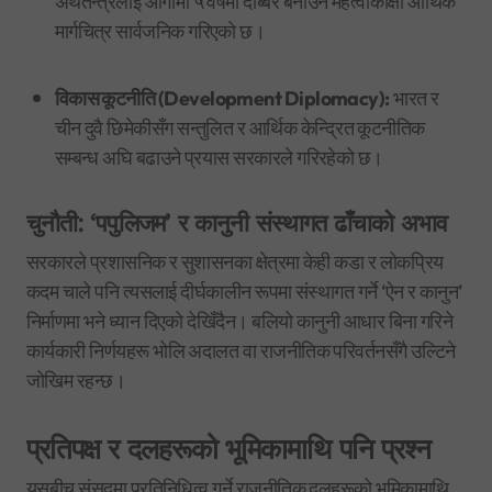
अर्थतन्त्रलाई आगामी ५ वर्षमा दोब्बर बनाउने महत्वाकांक्षी आर्थिक
मार्गचित्र सार्वजनिक गरिएको छ।
विकास कूटनीति (Development Diplomacy):
भारत र
चीन दुवै छिमेकीसँग सन्तुलित र आर्थिक केन्द्रित कूटनीतिक
सम्बन्ध अघि बढाउने प्रयास सरकारले गरिरहेको छ।
चुनौती: ‘पपुलिजम’ र कानुनी संस्थागत ढाँचाको अभाव
सरकारले प्रशासनिक र सुशासनका क्षेत्रमा केही कडा र लोकप्रिय
कदम चाले पनि त्यसलाई दीर्घकालीन रूपमा संस्थागत गर्ने ‘ऐन र कानुन’
निर्माणमा भने ध्यान दिएको देखिँदैन। बलियो कानुनी आधार बिना गरिने
कार्यकारी निर्णयहरू भोलि अदालत वा राजनीतिक परिवर्तनसँगै उल्टिने
जोखिम रहन्छ।
प्रतिपक्ष र दलहरूको भूमिकामाथि पनि प्रश्न
यसबीच संसद्मा प्रतिनिधित्व गर्ने राजनीतिक दलहरूको भूमिकामाथि