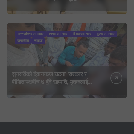
कार्ड’, साउन २९ मा नयाँ राजनीतिक
यात्राको घोषणा तयारी!
अन्तराष्टिय समाचार
ताजा समाचार
बिशेष समाचार
मुख्य समाचार
राजनीति
समाज
सुनसरीको देवानगञ्ज घटना: सरकार र
पीडित पक्षबीच ७ बुँदे सहमति, मृतकलाई
सहिद घोषणा र परिवारलाई राहत दिइने