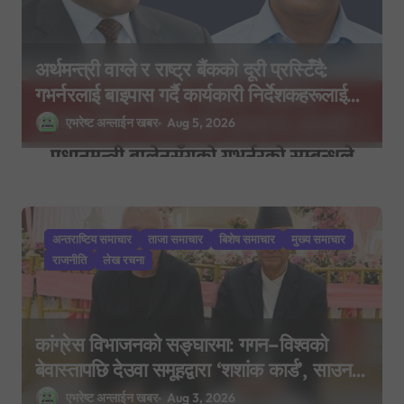
अर्थमन्त्री वाग्ले र राष्ट्र बैंकको दूरी प्रस्टिँदै:
गभर्नरलाई बाइपास गर्दै कार्यकारी निर्देशकहरूलाई
मन्त्रालय बोलाइयो
एभरेष्ट अन्लाईन खबर
Aug 5, 2026
अन्तराष्टिय समाचार
ताजा समाचार
बिशेष समाचार
मुख्य समाचार
राजनीति
लेख रचना
कांग्रेस विभाजनको सङ्घारमा: गगन–विश्वको
बेवास्तापछि देउवा समूहद्वारा ‘शशांक कार्ड’, साउन
२९ मा नयाँ राजनीतिक यात्राको घोषणा तयारी!
एभरेष्ट अन्लाईन खबर
Aug 3, 2026