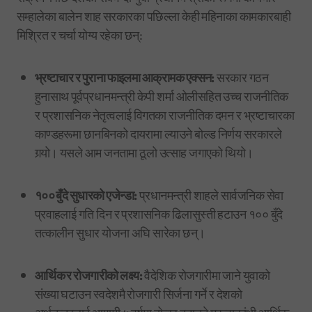
सम्हालेका बालेन शाह सरकारका पछिल्ला केही महिनाका कामकारबाही
मिश्रित र चर्चा योग्य रहेका छन्:
भ्रष्टाचार र पुराना फाइलमा आक्रामक एक्सन:
सरकार गठन
हुनासाथ पूर्वप्रधानमन्त्री केपी शर्मा ओलीसहित उच्च राजनीतिक
र प्रशासनिक नेतृत्वलाई विगतका राजनीतिक दमन र भ्रष्टाचारका
काण्डहरूमा छानबिनको दायरामा ल्याउने बोल्ड निर्णय सरकारले
गर्‍यो। यसले आम जनतामा ठूलो उत्साह जगाएको थियो।
१०० बुँदे सुधारको एजेन्डा:
प्रधानमन्त्री शाहले सार्वजनिक सेवा
प्रवाहलाई गति दिन र प्रशासनिक ढिलासुस्ती हटाउन १०० बुँदे
तत्कालीन सुधार योजना अघि सारेका छन्।
आर्थिक र रोजगारीको लक्ष्य:
वैदेशिक रोजगारीमा जाने युवाको
संख्या घटाउन स्वदेशमै रोजगारी सिर्जना गर्ने र देशको