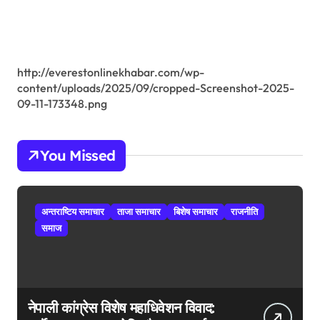
r
:
http://everestonlinekhabar.com/wp-
content/uploads/2025/09/cropped-Screenshot-2025-
09-11-173348.png
You Missed
अन्तराष्टिय समाचार
ताजा समाचार
बिशेष समाचार
राजनीति
समाज
नेपाली कांग्रेस विशेष महाधिवेशन विवाद: