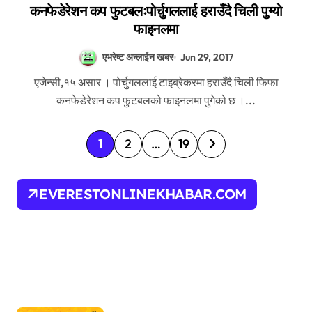
कनफेडेरेशन कप फुटबलःपोर्चुगललाई हराउँदै चिली पुग्यो
फाइनलमा
एभरेष्ट अन्लाईन खबर
Jun 29, 2017
एजेन्सी,१५ असार । पोर्चुगललाई टाइब्रेकरमा हराउँदै चिली फिफा
कनफेडेरेशन कप फुटबलको फाइनलमा पुगेको छ ।...
P
1
2
…
19
o
s
EVERESTONLINEKHABAR.COM
t
s
p
a
g