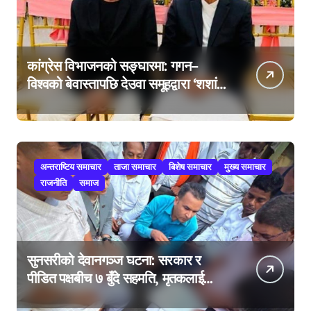
कांग्रेस विभाजनको सङ्घारमा: गगन–
विश्वको बेवास्तापछि देउवा समूहद्वारा ‘शशांक
कार्ड’, साउन २९ मा नयाँ राजनीतिक
यात्राको घोषणा तयारी!
अन्तराष्टिय समाचार
ताजा समाचार
बिशेष समाचार
मुख्य समाचार
राजनीति
समाज
सुनसरीको देवानगञ्ज घटना: सरकार र
पीडित पक्षबीच ७ बुँदे सहमति, मृतकलाई
सहिद घोषणा र परिवारलाई राहत दिइने