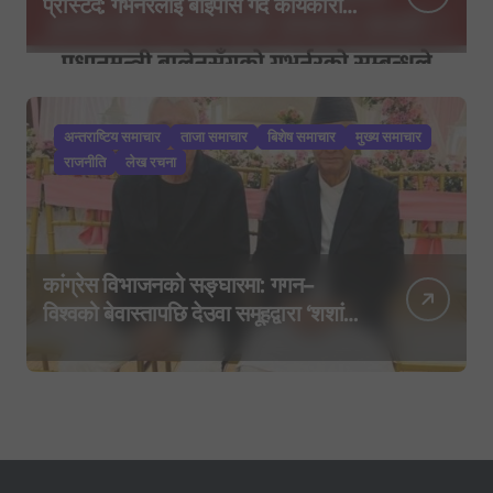
प्रस्टिँदै: गभर्नरलाई बाइपास गर्दै कार्यकारी
निर्देशकहरूलाई मन्त्रालय बोलाइयो
अन्तराष्टिय समाचार
ताजा समाचार
बिशेष समाचार
मुख्य समाचार
राजनीति
लेख रचना
कांग्रेस विभाजनको सङ्घारमा: गगन–
विश्वको बेवास्तापछि देउवा समूहद्वारा ‘शशांक
कार्ड’, साउन २९ मा नयाँ राजनीतिक
यात्राको घोषणा तयारी!