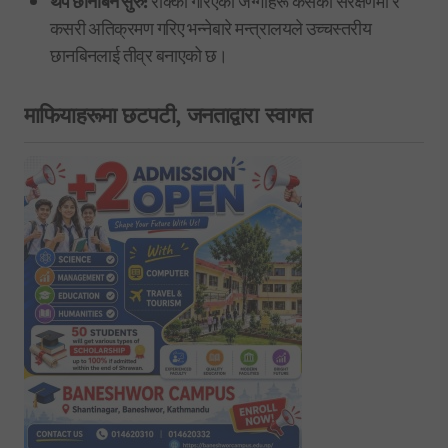
थप छानबिन सुरु:
रोक्का गरिएका जग्गाहरू कसको संरक्षणमा र
कसरी अतिक्रमण गरिए भन्नेबारे मन्त्रालयले उच्चस्तरीय
छानबिनलाई तीव्र बनाएको छ।
माफियाहरूमा छटपटी, जनताद्वारा स्वागत