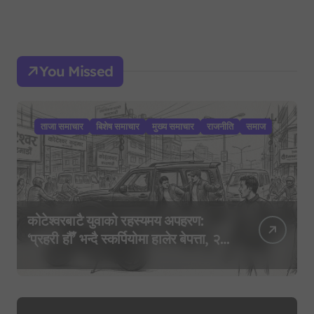
You Missed
ताजा समाचार
बिशेष समाचार
मुख्य समाचार
राजनीति
समाज
कोटेश्वरबाटै युवाको रहस्यमय अपहरण:
‘प्रहरी हौँ’ भन्दै स्कर्पियोमा हालेर बेपत्ता, २०
घण्टासम्म पत्तो छैन