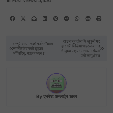
Post Views:
5,850
P
दाङमा युवतीमाथि खुकुरी प्र
मन्त्री लम्सालको गर्जन: “काम
हार गरी भिडियो भाइरल बनाउ
o
नगर्ने ठेकेदारको खुट्टा
ने युवक पक्राउ, साथमा फेला
भाँचिदिनू, मतलब भएन !”
s
पर्‍यो लागुऔषध
t
n
a
v
By
एभरेष्ट अन्लाईन खबर
i
g