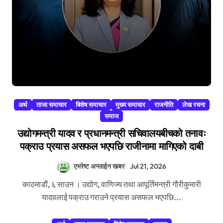
अर्थ
ताजा समाचार
बिशेष समाचार
मुख्य समाचार
राजनीति
लेख रचना
समाज
उद्योगमन्त्री यादव र प्रधानमन्त्री सचिवालयबीचको तनावः
पक्राउ प्रयास असफल भएपछि राजीनामा मागिएको दाबी
एभरेष्ट अन्लाईन खबर
Jul 21, 2026
काठमाडौं, ६ साउन । उद्योग, वाणिज्य तथा आपूर्तिमन्त्री गौरीकुमारी
यादवलाई पक्राउ गराउने प्रयास असफल भएपछि...