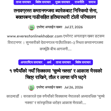
ताजा समाचार
बिशेष समाचार
मुख्य समाचार
राजनीति
समाज
तनावग्रस्त कप्तानगन्जमा ब्यारेकबाट निस्कियो सेना,
बख्तरबन्द गाडीसहित हतियारधारी टोली परिचालन
एभरेष्ट अन्लाईन खबर
Jul 27, 2026
www.everestonlinekhabar.com एभरेस्ट अनलाइन खबर डटकम
विराटनगर । सुनसरीको देवानगञ्ज गाउँपालिका-३ स्थित कप्तानगञ्जमा
कर्फ्यूकै बीच आगजनी...
अन्तराष्टिय समाचार
अर्थ
ताजा समाचार
बिशेष समाचार
१ रुपैयाँको नयाँ सिक्कामा ‘चुच्चे नक्सा’ र आकाश भैरवको
चित्र राखिने, तौल र लागत पनि घट्ने
एभरेष्ट अन्लाईन खबर
Jul 26, 2026
काठमाडौं । सरकारले एक रुपैयाँको सिक्कामा नेपालको अध्यावधिक ‘चुच्चे
नक्सा’ र सांस्कृतिक धरोहर आकाश भैरवको...