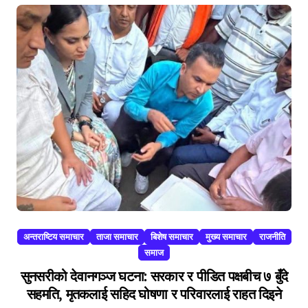
अन्तराष्टिय समाचार
ताजा समाचार
बिशेष समाचार
मुख्य समाचार
राजनीति
समाज
सुनसरीको देवानगञ्ज घटना: सरकार र पीडित पक्षबीच ७ बुँदे
सहमति, मृतकलाई सहिद घोषणा र परिवारलाई राहत दिइने