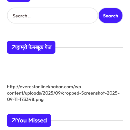
S
e
a
r
c
h
हाम्रो फेसबूक पेज
f
o
r
:
http://everestonlinekhabar.com/wp-
content/uploads/2025/09/cropped-Screenshot-2025-
09-11-173348.png
You Missed