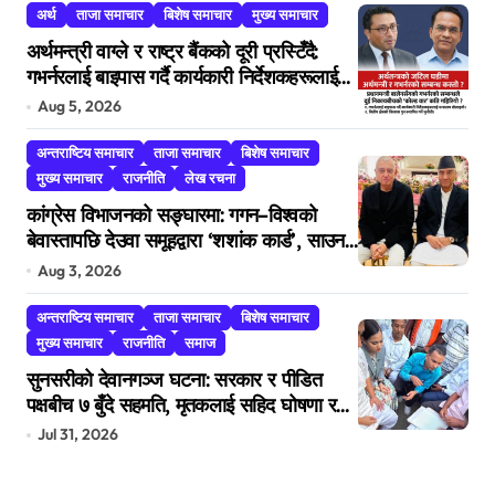
अर्थ
ताजा समाचार
बिशेष समाचार
मुख्य समाचार
अर्थमन्त्री वाग्ले र राष्ट्र बैंकको दूरी प्रस्टिँदै:
गभर्नरलाई बाइपास गर्दै कार्यकारी निर्देशकहरूलाई
मन्त्रालय बोलाइयो
Aug 5, 2026
अन्तराष्टिय समाचार
ताजा समाचार
बिशेष समाचार
मुख्य समाचार
राजनीति
लेख रचना
कांग्रेस विभाजनको सङ्घारमा: गगन–विश्वको
बेवास्तापछि देउवा समूहद्वारा ‘शशांक कार्ड’, साउन
२९ मा नयाँ राजनीतिक यात्राको घोषणा तयारी!
Aug 3, 2026
अन्तराष्टिय समाचार
ताजा समाचार
बिशेष समाचार
मुख्य समाचार
राजनीति
समाज
सुनसरीको देवानगञ्ज घटना: सरकार र पीडित
पक्षबीच ७ बुँदे सहमति, मृतकलाई सहिद घोषणा र
परिवारलाई राहत दिइने
Jul 31, 2026