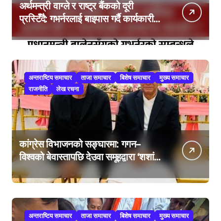
अर्थमन्त्री वाग्ले र राष्ट्र बैंकको दूरी
प्रस्टिँदै: गभर्नरलाई बाइपास गर्दै कार्यकारी
निर्देशकहरूलाई मन्त्रालय बोलाइयो
अन्तराष्टिय समाचार
ताजा समाचार
बिशेष समाचार
मुख्य समाचार
राजनीति
लेख रचना
कांग्रेस विभाजनको सङ्घारमा: गगन–
विश्वको बेवास्तापछि देउवा समूहद्वारा ‘शशांक
कार्ड’, साउन २९ मा नयाँ राजनीतिक
यात्राको घोषणा तयारी!
अन्तराष्टिय समाचार
ताजा समाचार
बिशेष समाचार
मुख्य समाचार