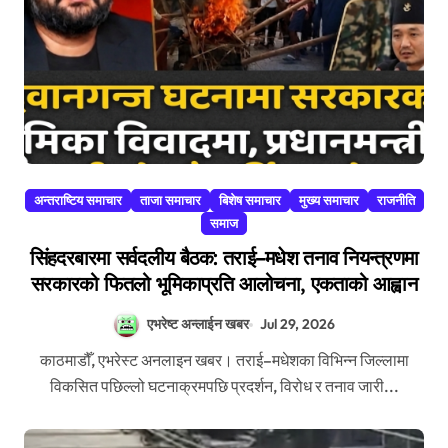
अन्तराष्टिय समाचार
ताजा समाचार
बिशेष समाचार
मुख्य समाचार
राजनीति
समाज
सिंहदरबारमा सर्वदलीय बैठक: तराई–मधेश तनाव नियन्त्रणमा
सरकारको फितलो भूमिकाप्रति आलोचना, एकताको आह्वान
एभरेष्ट अन्लाईन खबर
Jul 29, 2026
काठमाडौँ, एभरेस्ट अनलाइन खबर। तराई–मधेशका विभिन्न जिल्लामा
विकसित पछिल्लो घटनाक्रमपछि प्रदर्शन, विरोध र तनाव जारी...