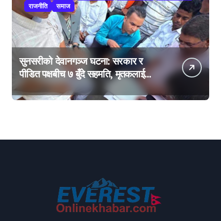
राजनीति
समाज
सुनसरीको देवानगञ्ज घटना: सरकार र
पीडित पक्षबीच ७ बुँदे सहमति, मृतकलाई
सहिद घोषणा र परिवारलाई राहत दिइने