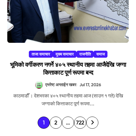
ताजा समाचार
मुख्य समाचार
राजनीति
समाज
भूमिको वर्गीकरण नगर्ने ४०५ स्थानीय तहमा आजैदेखि जग्गा
कित्ताकाट पूर्ण रूपमा बन्द
एभरेष्ट अन्लाईन खबर
Jul 17, 2026
काठमाडौँ । देशभरका ४०५ स्थानीय तहमा आज (साउन १ गते) देखि
जग्गाको कित्ताकाट पूर्ण रूपमा...
P
1
2
…
722
o