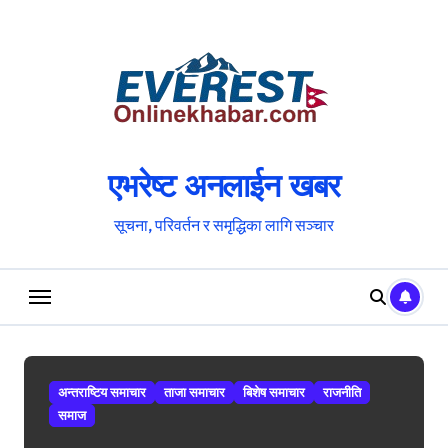
Skip
to
content
एभरेष्ट अनलाईन खबर
सूचना, परिवर्तन र समृद्धिका लागि सञ्चार
अन्तराष्टिय समाचार
ताजा समाचार
बिशेष समाचार
राजनीति
समाज