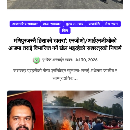
अन्तराष्टिय समाचार
ताजा समाचार
मुख्य समाचार
राजनीति
लेख रचना
विश्व
मणिपुरजस्तै हिंसाको खतरा’: एनजीओ/आईएनजीओको
आडमा तराई विभाजित गर्ने खेल भइरहेको सशस्त्रको निष्कर्ष
एभरेष्ट अन्लाईन खबर
Jul 30, 2026
सशस्त्र प्रहरीको गोप्य प्रतिवेदन खुलासा: तराई-मधेशमा जातीय र
साम्प्रदायिक...