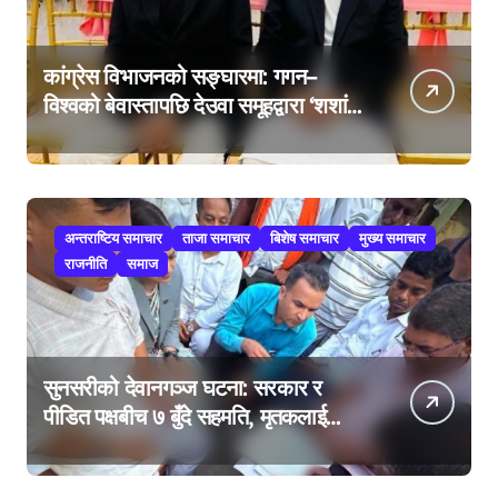
कांग्रेस विभाजनको सङ्घारमा: गगन–
विश्वको बेवास्तापछि देउवा समूहद्वारा ‘शशांक
कार्ड’, साउन २९ मा नयाँ राजनीतिक
यात्राको घोषणा तयारी!
अन्तराष्टिय समाचार
ताजा समाचार
बिशेष समाचार
मुख्य समाचार
राजनीति
समाज
सुनसरीको देवानगञ्ज घटना: सरकार र
पीडित पक्षबीच ७ बुँदे सहमति, मृतकलाई
सहिद घोषणा र परिवारलाई राहत दिइने