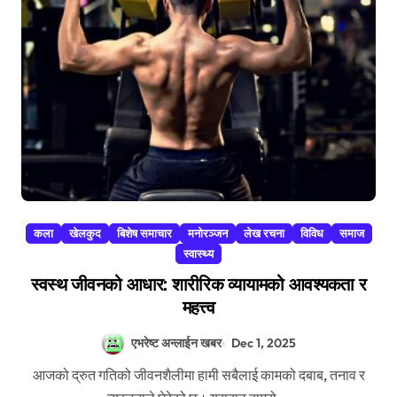
कला
खेलकुद
बिशेष समाचार
मनोरञ्जन
लेख रचना
विविध
समाज
स्वास्थ्य
स्वस्थ जीवनको आधार: शारीरिक व्यायामको आवश्यकता र
महत्त्व
एभरेष्ट अन्लाईन खबर
Dec 1, 2025
आजको द्रुत गतिको जीवनशैलीमा हामी सबैलाई कामको दबाब, तनाव र