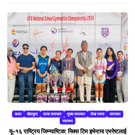
कला
खेलकुद
ताजा समाचार
मुख्य समाचार
लेख रचना
समाचार
स्वास्थ्य
यू–१६ राष्ट्रिय जिम्न्याष्टिक: मिक्स टिम इभेन्टमा एभरेष्टलाई