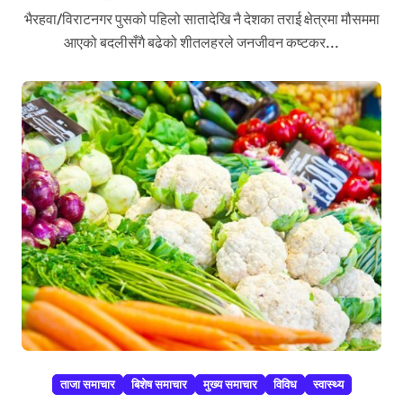
भैरहवा/विराटनगर पुसको पहिलो सातादेखि नै देशका तराई क्षेत्रमा मौसममा
आएको बदलीसँगै बढेको शीतलहरले जनजीवन कष्टकर...
ताजा समाचार
बिशेष समाचार
मुख्य समाचार
विविध
स्वास्थ्य