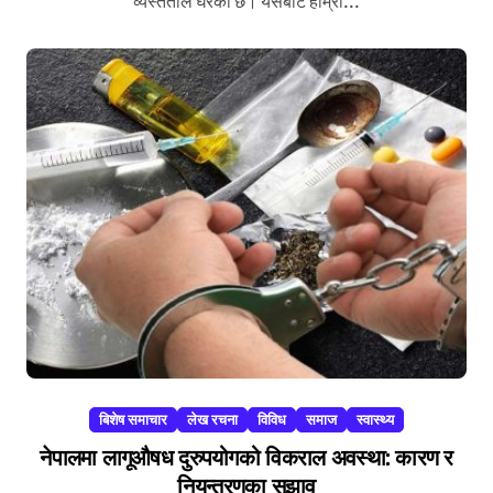
व्यस्तताले घेरेको छ। यसबाट हाम्रो...
बिशेष समाचार
लेख रचना
विविध
समाज
स्वास्थ्य
नेपालमा लागूऔषध दुरुपयोगको विकराल अवस्था: कारण र
नियन्त्रणका सुझाव