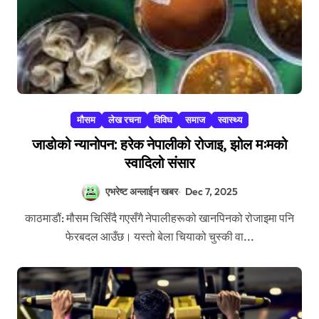
मौसम
लेख रचना
विविध
समाज
स्वास्थ्य
जाडोको न्यानोपन: हरेक नेपालीको रोजाइ, झोल मःमको
स्वादिलो संसार
एभरेष्ट अन्लाईन खबर
Dec 7, 2025
काठमाडौं: मौसम चिसिँदै गएसँगै नेपालीहरूको खानपिनको रोजाइमा पनि
फेरबदल आउँछ। यस्तो बेला चियाको चुस्की वा...