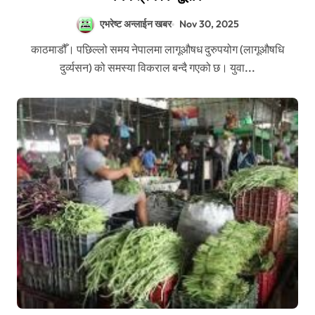
एभरेष्ट अन्लाईन खबर
Nov 30, 2025
काठमाडौँ। पछिल्लो समय नेपालमा लागूऔषध दुरुपयोग (लागूऔषधि
दुर्व्यसन) को समस्या विकराल बन्दै गएको छ। युवा...