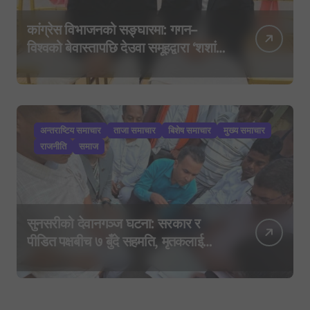
कांग्रेस विभाजनको सङ्घारमा: गगन–
विश्वको बेवास्तापछि देउवा समूहद्वारा ‘शशांक
कार्ड’, साउन २९ मा नयाँ राजनीतिक
यात्राको घोषणा तयारी!
अन्तराष्टिय समाचार
ताजा समाचार
बिशेष समाचार
मुख्य समाचार
राजनीति
समाज
सुनसरीको देवानगञ्ज घटना: सरकार र
पीडित पक्षबीच ७ बुँदे सहमति, मृतकलाई
सहिद घोषणा र परिवारलाई राहत दिइने