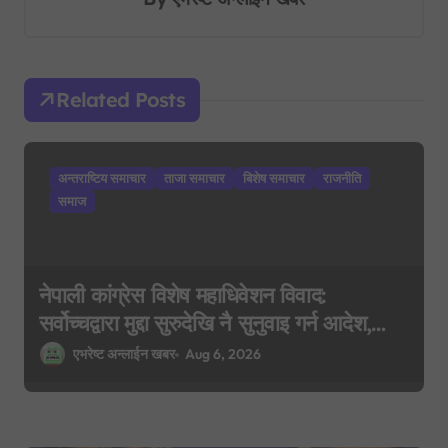
i
g
a
Related Posts
t
i
अन्तराष्टिय समाचार
ताजा समाचार
बिशेष समाचार
राजनीति
o
समाज
n
नेपाली कांग्रेस विशेष महाधिवेशन विवाद:
सर्वोच्चद्वारा मुद्दा सुरुदेखि नै सुनुवाइ गर्न आदेश,
पुरानो फैसला पुनरावलोकन हुने
एभरेष्ट अन्लाईन खबर
Aug 6, 2026