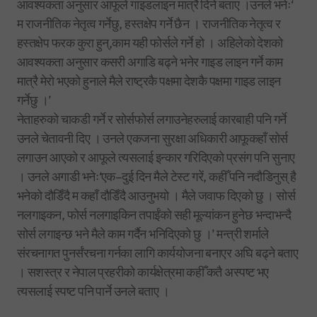
आवश्यकता अनुसार आफूले गाइडलाइन मात्रै दिने बताए ।उनले भनेः‘
म राजनीतिक नेतृत्व गर्नेछु, हस्तक्षेप गर्ने छैन । राजनीतिक नेतृत्व र
हस्तक्षेप फरक कुरा हुन्,काम यही फोर्सले गर्ने हो । अहिलेको देशको
आवश्यकता अनुसार कसरी अगाडि बढ्ने भनेर गाइड लाइन गर्ने काम
मात्रै मेरो भएको हुनाले मैले राष्ट्रकै पक्षमा देशकै पक्षमा गाइड लाइन
गर्नेछु ।’
नेताहरुको चाकडी गर्ने र सोर्सफोर्स लगाउनेहरुलाई कारबाही पनि गर्ने
उनले चेतावनी दिए । उनले एकजना सुरक्षा अधिकारी आफूकहाँ सोर्स
लगाउन आएको र आफूले त्यसलाई इन्कार गरिदिएको प्रसंग पनि सुनाए
। उनले अगाडी भनेः‘एक–दुई दिन मैले टेस्ट गरें, कहीँ पनि नदौडिनुस् है
भनेको दौडिँदै म कहाँ दौडिँदै आउनुभयो । मैले जवाफ दिएको छु । सोर्स
नलगाइकन, फोर्स नलगाइकिन तपाईंको सही मूल्यांकन हुनेछ भन्दाभन्दै
सोर्स लगाइन्छ भने मैले काम गर्दैन भनिदिएको छु ।’ मन्त्री शर्माले
संरचनागत पुनर्संरचना गर्नका लागि कार्ययोजना बनाएर अघि बढ्ने बताए
। सशस्त्र र नेपाल प्रहरीको कार्यक्षेत्रमा कहीँ कतै अस्पष्ट भए
त्यसलाई स्पष्ट पनि पार्ने उनले बताए ।