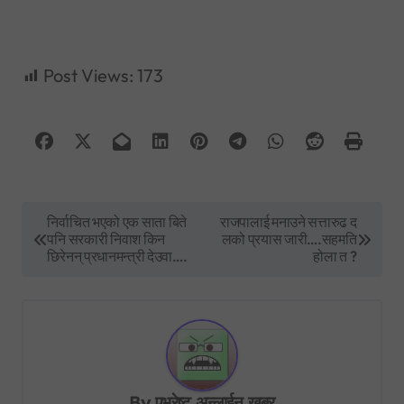
Post Views:
173
P
निर्वाचित भएको एक साता बिते
राजपालाई मनाउने सत्तारुढ द
पनि सरकारी निवाश किन
लको प्रयास जारी….सहमति
o
छिरेनन् प्रधानमन्त्री देउवा….
होला त ?
s
t
n
a
v
By
एभरेष्ट अन्लाईन खबर