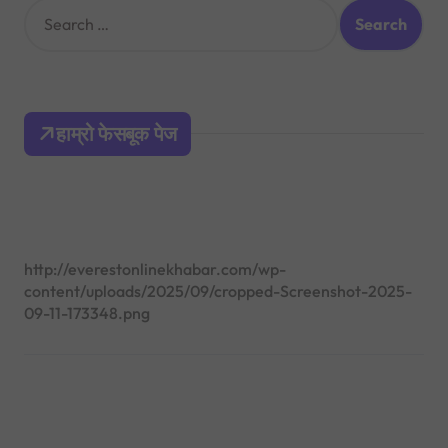
S
e
a
r
c
h
हाम्रो फेसबूक पेज
f
o
r
:
http://everestonlinekhabar.com/wp-
content/uploads/2025/09/cropped-Screenshot-2025-
09-11-173348.png