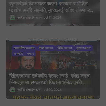
सुनसरीको देवानगञ्ज घटना: सरकार र पीडित
पक्षबीच ७ बुँदे सहमति, मृतकलाई सहिद घोषणा र
परिवारलाई राहत दिइने
एभरेष्ट अन्लाईन खबर
Jul 31, 2026
अन्तराष्टिय समाचार
ताजा समाचार
बिशेष समाचार
मुख्य समाचार
राजनीति
समाज
सिंहदरबारमा सर्वदलीय बैठक: तराई–मधेश तनाव
नियन्त्रणमा सरकारको फितलो भूमिकाप्रति
आलोचना, एकताको आह्वान
एभरेष्ट अन्लाईन खबर
Jul 29, 2026