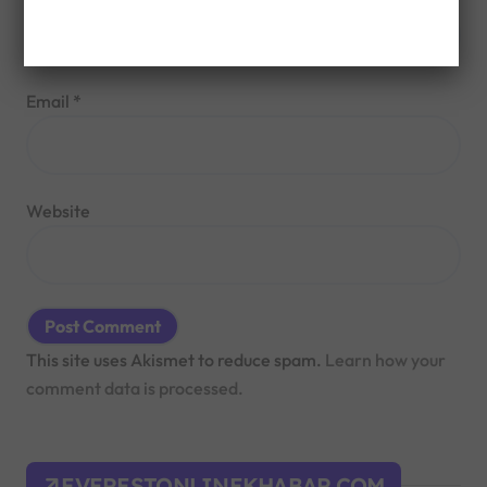
Email
*
Website
This site uses Akismet to reduce spam.
Learn how your
comment data is processed.
EVERESTONLINEKHABAR.COM