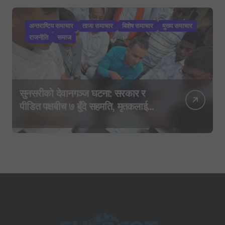
अन्तराष्टिय समाचार
ताजा समाचार
बिशेष समाचार
मुख्य समाचार
राजनीति
समाज
सुनसरीको देवानगञ्ज घटना: सरकार र
पीडित पक्षबीच ७ बुँदे सहमति, मृतकलाई
सहिद घोषणा र परिवारलाई राहत दिइने