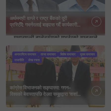
अर्थमन्त्री वाग्ले र राष्ट्र बैंकको दूरी
प्रस्टिँदै: गभर्नरलाई बाइपास गर्दै कार्यकारी
निर्देशकहरूलाई मन्त्रालय बोलाइयो
अन्तराष्टिय समाचार
ताजा समाचार
बिशेष समाचार
मुख्य समाचार
राजनीति
लेख रचना
कांग्रेस विभाजनको सङ्घारमा: गगन–
विश्वको बेवास्तापछि देउवा समूहद्वारा ‘शशांक
कार्ड’, साउन २९ मा नयाँ राजनीतिक
यात्राको घोषणा तयारी!