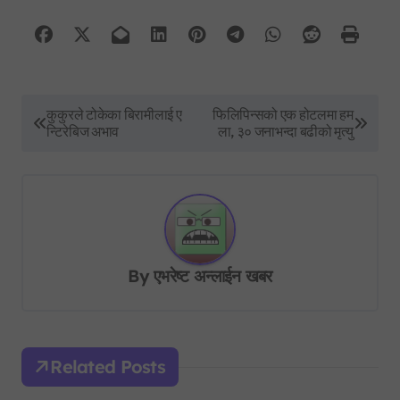
P
कुकुरले टोकेका बिरामीलाई ए
फिलिपिन्सको एक होटलमा हम
न्टिरेबिज अभाव
ला, ३० जनाभन्दा बढीको मृत्यु
o
s
t
n
a
By
एभरेष्ट अन्लाईन खबर
v
i
g
Related Posts
a