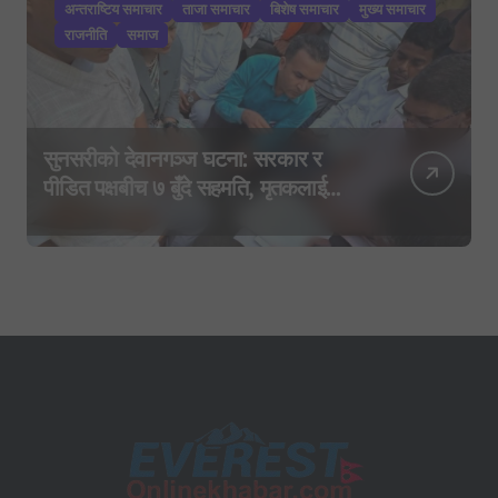
अन्तराष्टिय समाचार
ताजा समाचार
बिशेष समाचार
मुख्य समाचार
राजनीति
समाज
सुनसरीको देवानगञ्ज घटना: सरकार र
पीडित पक्षबीच ७ बुँदे सहमति, मृतकलाई
सहिद घोषणा र परिवारलाई राहत दिइने