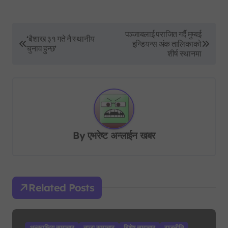
P
पञ्जाबलाई पराजित गर्दै मुम्बई
‘बैशाख ३१ गते नै स्थानीय
इन्डियन्स अंक तालिकाको
o
चुनाव हुन्छ’
शीर्ष स्थानमा
s
t
n
a
v
By
एभरेष्ट अन्लाईन खबर
i
g
a
Related Posts
t
i
अन्तराष्टिय समाचार
ताजा समाचार
बिशेष समाचार
राजनीति