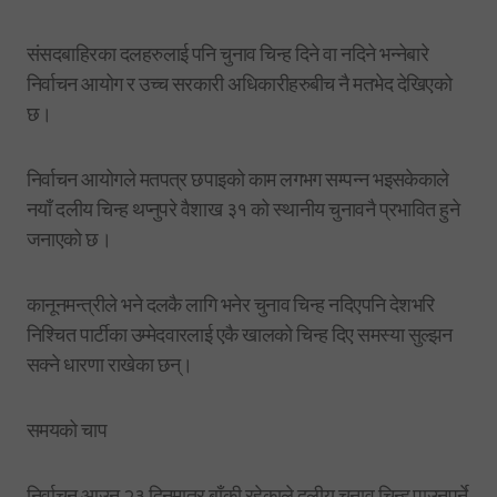
संसदबाहिरका दलहरुलाई पनि चुनाव चिन्ह दिने वा नदिने भन्नेबारे
निर्वाचन आयोग र उच्च सरकारी अधिकारीहरुबीच नै मतभेद देखिएको
छ।
निर्वाचन आयोगले मतपत्र छपाइको काम लगभग सम्पन्न भइसकेकाले
नयाँ दलीय चिन्ह थप्नुपरे वैशाख ३१ को स्थानीय चुनावनै प्रभावित हुने
जनाएको छ।
कानूनमन्त्रीले भने दलकै लागि भनेर चुनाव चिन्ह नदिएपनि देशभरि
निश्चित पार्टीका उम्मेदवारलाई एकै खालको चिन्ह दिए समस्या सुल्झन
सक्ने धारणा राखेका छन्।
समयको चाप
निर्वाचन आउन २३ दिनमात्र बाँकी रहेकाले दलीय चुनाव चिन्ह पाउनुपर्ने