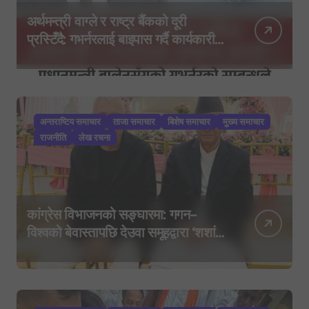
अर्थमन्त्री वाग्ले र राष्ट्र बैंकको दूरी
प्रस्टिँदै: गभर्नरलाई बाइपास गर्दै कार्यकारी
निर्देशकहरूलाई मन्त्रालय बोलाइयो
अन्तराष्टिय समाचार
ताजा समाचार
बिशेष समाचार
मुख्य समाचार
राजनीति
लेख रचना
कांग्रेस विभाजनको सङ्घारमा: गगन–
विश्वको बेवास्तापछि देउवा समूहद्वारा ‘शशांक
कार्ड’, साउन २९ मा नयाँ राजनीतिक
यात्राको घोषणा तयारी!