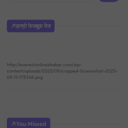
a
r
c
h
हाम्रो फेसबूक पेज
f
o
r
:
http://everestonlinekhabar.com/wp-
content/uploads/2025/09/cropped-Screenshot-2025-
09-11-173348.png
You Missed