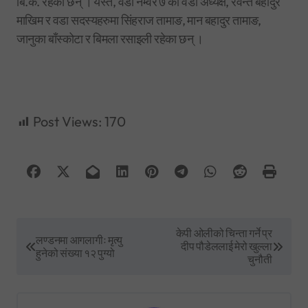
बि.क. रहेका छन् । यस्तै, वडा नम्वर ७ को वडा अध्यक्ष, रेवन्त बहादुर
माखिम र वडा सदस्यहरुमा सिंहराज तामाङ, मान बहादुर तामाङ,
जानुका बाँस्कोटा र बिमला रसाइली रहेका छन् ।
Post Views:
170
P
केपी ओलीको चिन्ता गर्ने प्र
लण्डनमा आगलागीः मृत्यु
दीप पौडेललाई मेरो खुल्ला
o
हुनेको संख्या १२ पुग्यो
चुनौती
s
t