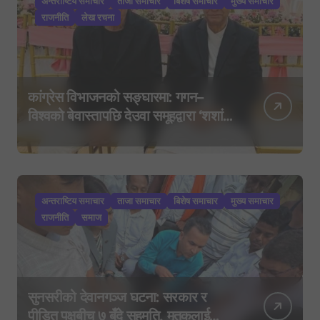
अन्तराष्टिय समाचार
ताजा समाचार
बिशेष समाचार
मुख्य समाचार
राजनीति
लेख रचना
कांग्रेस विभाजनको सङ्घारमा: गगन–
विश्वको बेवास्तापछि देउवा समूहद्वारा ‘शशांक
कार्ड’, साउन २९ मा नयाँ राजनीतिक
यात्राको घोषणा तयारी!
अन्तराष्टिय समाचार
ताजा समाचार
बिशेष समाचार
मुख्य समाचार
राजनीति
समाज
सुनसरीको देवानगञ्ज घटना: सरकार र
पीडित पक्षबीच ७ बुँदे सहमति, मृतकलाई