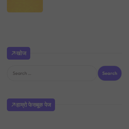
खोज
S
e
a
r
c
h
हाम्रो फेसबूक पेज
f
o
r
: