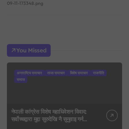
09-11-173348.png
You Missed
अन्तराष्टिय समाचार
ताजा समाचार
बिशेष समाचार
राजनीति
समाज
नेपाली कांग्रेस विशेष महाधिवेशन विवाद:
सर्वोच्चद्वारा मुद्दा सुरुदेखि नै सुनुवाइ गर्न
आदेश, पुरानो फैसला पुनरावलोकन हुने