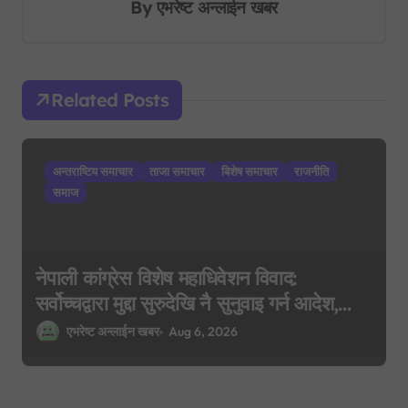
By
एभरेष्ट अन्लाईन खबर
i
g
a
Related Posts
t
i
अन्तराष्टिय समाचार
ताजा समाचार
बिशेष समाचार
राजनीति
o
समाज
n
नेपाली कांग्रेस विशेष महाधिवेशन विवाद:
सर्वोच्चद्वारा मुद्दा सुरुदेखि नै सुनुवाइ गर्न आदेश,
पुरानो फैसला पुनरावलोकन हुने
एभरेष्ट अन्लाईन खबर
Aug 6, 2026