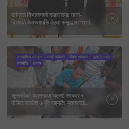
कांग्रेस विभाजनको सङ्घारमा: गगन–
विश्वको बेवास्तापछि देउवा समूहद्वारा ‘शशांक
कार्ड’, साउन २९ मा नयाँ राजनीतिक
यात्राको घोषणा तयारी!
अन्तराष्टिय समाचार
ताजा समाचार
बिशेष समाचार
मुख्य समाचार
राजनीति
समाज
सुनसरीको देवानगञ्ज घटना: सरकार र
पीडित पक्षबीच ७ बुँदे सहमति, मृतकलाई
सहिद घोषणा र परिवारलाई राहत दिइने