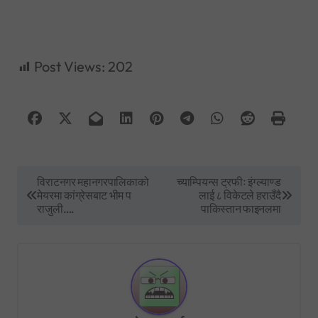
Post Views:
202
P
विराटनगर महानगरपालिकाको
च्याम्पियन्स ट्रफीः इंग्ल्याण्ड
मेयरमा कांग्रेसबाट भीम प
लाई ८ विकेटले हराउँदै
o
राजुली….
पाकिस्तान फाइनलमा
s
t
n
a
v