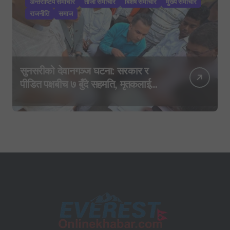
अन्तराष्टिय समाचार
ताजा समाचार
बिशेष समाचार
मुख्य समाचार
राजनीति
समाज
सुनसरीको देवानगञ्ज घटना: सरकार र
पीडित पक्षबीच ७ बुँदे सहमति, मृतकलाई
सहिद घोषणा र परिवारलाई राहत दिइने