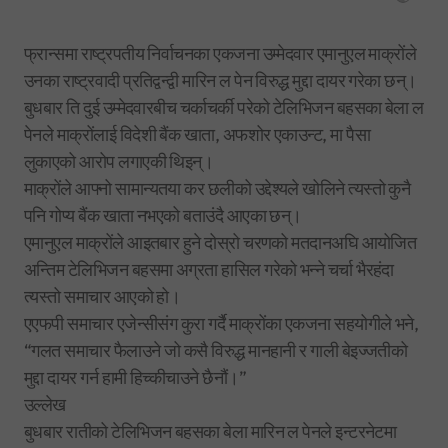
फ्रान्समा राष्ट्रपतीय निर्वाचनका एकजना उम्मेदवार एमानुएल माक्रोंले
उनका राष्ट्रवादी प्रतिद्वन्द्वी मारिन ल पेन विरुद्ध मुद्दा दायर गरेका छन्।
बुधबार ति दुई उम्मेदवारबीच चर्काचर्की परेको टेलिभिजन बहसका बेला ल
पेनले माक्रोंलाई विदेशी बैंक खाता, अफशोर एकाउन्ट, मा पैसा
लुकाएको आरोप लगाएकी थिइन्।
माक्रोंले आफ्नो सामान्यतया कर छलीको उद्देश्यले खोलिने त्यस्तो कुनै
पनि गोप्य बैंक खाता नभएको बताउंदै आएका छन्।
एमानुएल माक्रोंले आइतबार हुने दोस्रो चरणको मतदानअघि आयोजित
अन्तिम टेलिभिजन बहसमा अग्रता हासिल गरेको भन्ने चर्चा भैरहंदा
त्यस्तो समाचार आएको हो।
एएफपी समाचार एजेन्सीसंग कुरा गर्दै माक्रोंका एकजना सहयोगीले भने,
“गलत समाचार फैलाउने जो कसै विरुद्ध मानहानी र गाली बेइज्जतीको
मुद्दा दायर गर्न हामी हिच्कीचाउने छैनौं।”
उल्लेख
बुधबार रातीको टेलिभिजन बहसका बेला मारिन ल पेनले इन्टरनेटमा