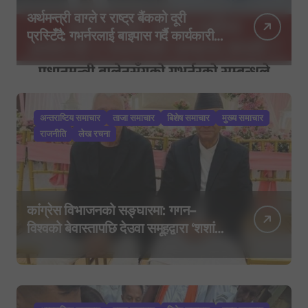
अर्थमन्त्री वाग्ले र राष्ट्र बैंकको दूरी
प्रस्टिँदै: गभर्नरलाई बाइपास गर्दै कार्यकारी
निर्देशकहरूलाई मन्त्रालय बोलाइयो
अन्तराष्टिय समाचार
ताजा समाचार
बिशेष समाचार
मुख्य समाचार
राजनीति
लेख रचना
कांग्रेस विभाजनको सङ्घारमा: गगन–
विश्वको बेवास्तापछि देउवा समूहद्वारा ‘शशांक
कार्ड’, साउन २९ मा नयाँ राजनीतिक
यात्राको घोषणा तयारी!