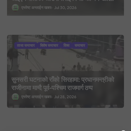
भइरहेको सशस्त्रको निष्कर्ष
एभरेष्ट अन्लाईन खबर
Jul 30, 2026
ताजा समाचार
बिशेष समाचार
विश्व
समाचार
सुनसरी घटनाको राँको सिरहामा: प्रधानमन्त्रीको
राजीनामा माग्दै पूर्व-पश्चिम राजमार्ग ठप्प
एभरेष्ट अन्लाईन खबर
Jul 28, 2026