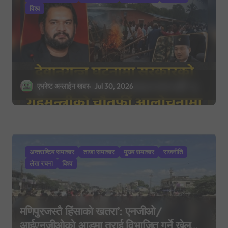
o
विश्व
n
एभरेष्ट अन्लाईन खबर
Jul 30, 2026
अन्तराष्टिय समाचार
ताजा समाचार
मुख्य समाचार
राजनीति
लेख रचना
विश्व
मणिपुरजस्तै हिंसाको खतरा’: एनजीओ/
आईएनजीओको आडमा तराई विभाजित गर्ने खेल