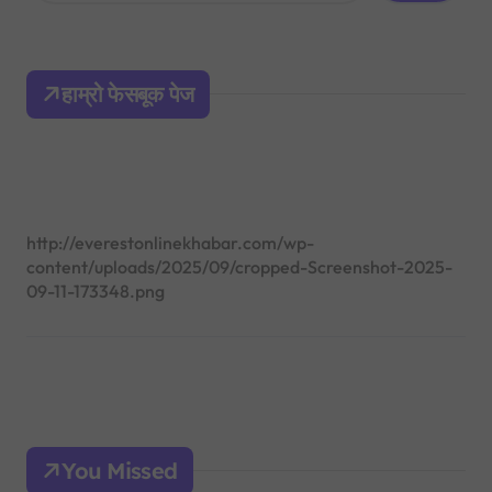
a
r
c
h
हाम्रो फेसबूक पेज
f
o
r
:
http://everestonlinekhabar.com/wp-
content/uploads/2025/09/cropped-Screenshot-2025-
09-11-173348.png
You Missed