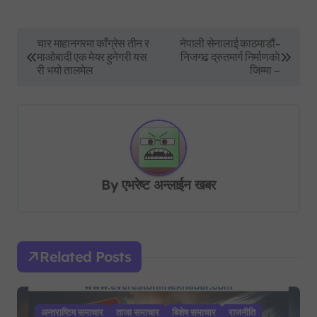
P
चार माहानगरमा काँग्रेस तीन र
नेपाली सेनालाई काठमाडौं-
माओबादी एक मेयर हुनेगरी यस
निजगढ द्रुतमार्ग निर्माणकाे
o
री भयो तालमेल
जिम्मा –
s
t
n
a
v
By
एभरेष्ट अन्लाईन खबर
i
g
a
Related Posts
t
i
अन्तराष्टिय समाचार
ताजा समाचार
बिशेष समाचार
राजनीति