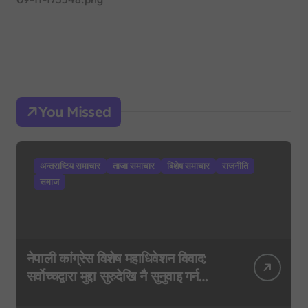
You Missed
अन्तराष्टिय समाचार
ताजा समाचार
बिशेष समाचार
राजनीति
समाज
नेपाली कांग्रेस विशेष महाधिवेशन विवाद:
सर्वोच्चद्वारा मुद्दा सुरुदेखि नै सुनुवाइ गर्न
आदेश, पुरानो फैसला पुनरावलोकन हुने