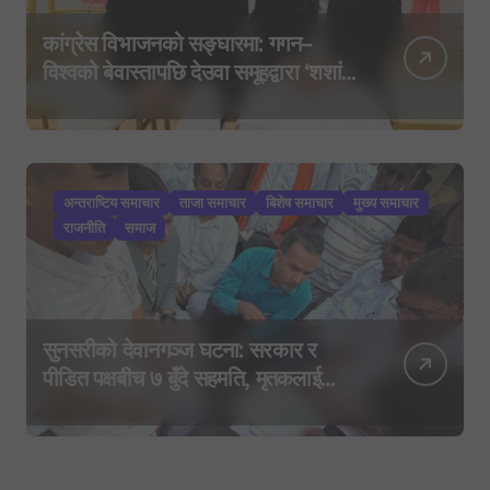
कांग्रेस विभाजनको सङ्घारमा: गगन–
विश्वको बेवास्तापछि देउवा समूहद्वारा ‘शशांक
कार्ड’, साउन २९ मा नयाँ राजनीतिक
यात्राको घोषणा तयारी!
अन्तराष्टिय समाचार
ताजा समाचार
बिशेष समाचार
मुख्य समाचार
राजनीति
समाज
सुनसरीको देवानगञ्ज घटना: सरकार र
पीडित पक्षबीच ७ बुँदे सहमति, मृतकलाई
सहिद घोषणा र परिवारलाई राहत दिइने