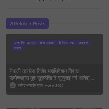
v
i
g
Related Posts
a
t
i
अन्तराष्टिय समाचार
ताजा समाचार
बिशेष समाचार
राजनीति
o
समाज
n
नेपाली कांग्रेस विशेष महाधिवेशन विवाद:
सर्वोच्चद्वारा मुद्दा सुरुदेखि नै सुनुवाइ गर्न आदेश,
पुरानो फैसला पुनरावलोकन हुने
एभरेष्ट अन्लाईन खबर
Aug 6, 2026