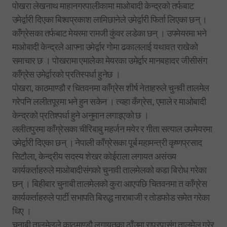
पोखरा लेखनाथ माहानगरपालीकामा माओबादी केन्द्रको तर्फबाट
उमेर्द्वारी दिएका बिश्वप्रकाश लामिछानेले उमेर्द्वारी फिर्ता लिएका छन् ।
काँग्रेसका तर्फबाट मेयरमा रामजी कुंवर लडेका छन् । उपमेयरमा भने
माओबादी केन्द्रले आफ्ना उमेर्द्वार गोमा ढकाललाई यथावत राखेको
समाचार छ । पोखरामा एमालेका मेयरका उमेर्द्वार मानबहादर जीसीसंग
काँग्रेस उमेर्द्वारको प्रतिस्पर्धा हुनेछ ।
पोखरा, काठमाण्डौ र चितवनमा काँग्रेस शीर्ष नेताहरुले चुनवी तालमेल
गरेपनि ललीतपूरमा भने हुन सकेन । त्यहा कँग्रेस, एमाले र माओबादी
केन्द्रको प्रतिश्पर्धा हुने अनुमान लगाइएको छ ।
ललीतपुरमा काँग्रेसका चीरिबाबु महर्जन मयेर र गीता सत्याल उपमेयरमा
उमेर्द्वारी दिएका छन् । नेपाली काँग्रेसका पूर्ब महामन्त्री कृष्णप्रसाद
सिटौला, केन्द्रीय सदस्य शेखर कोईराला लगायत असंख्य
कार्यकर्ताहरुले माओबादीसंगको चुनावी तालमेलको कडा बिरोध गरेका
छन् । बिहीबार चुनाबी तालमेलको कुरा आएपछि चितवनमा त काँग्रेस
कार्यकर्ताहरुले पार्टी सभापति बिरुद्ध नाराबाजी र तोडफोड समेत गरेका
थिए ।
चुनाबी तालमेलले काठमाण्डौ लगायतका ठाँउमा राप्रपासंग तालमेल गरेर