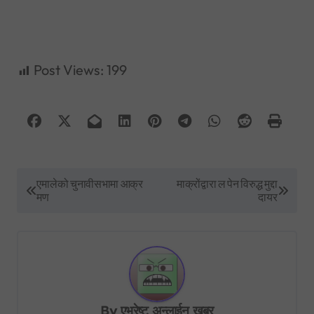
Post Views:
199
P
एमालेको चुनावीसभामा आक्र
माक्रोंद्वारा ल पेन विरुद्ध मुद्दा
मण
दायर
o
s
t
n
a
By
एभरेष्ट अन्लाईन खबर