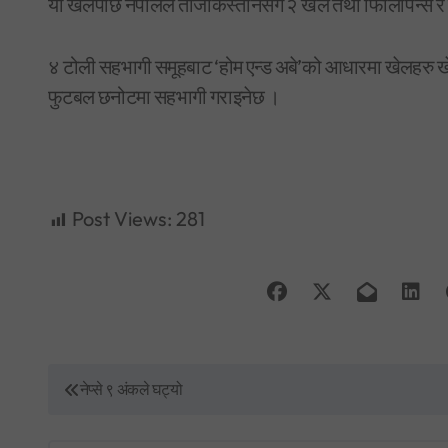
यो खेलपछि नेपालले ताजकिस्तानसँग २ खेल तथा फिलिपिन्स र 
४ टोली सहभागी समूहबाट ‘होम एन्ड अबे’को आधारमा खेलहरु ख
फुटबल छनोटमा सहभागी गराइनेछ ।
Post Views:
281
P
नेप्से ९ अंकले घट्यो
o