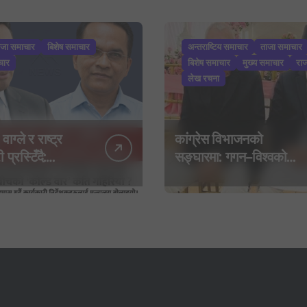
ाजा समाचार
बिशेष समाचार
अन्तराष्टिय समाचार
ताजा समाचार
चार
बिशेष समाचार
मुख्य समाचार
रा
लेख रचना
 वाग्ले र राष्ट्र
कांग्रेस विभाजनको
 प्रस्टिँदै:
सङ्घारमा: गगन–विश्वको
बाइपास गर्दै
बेवास्तापछि देउवा समूहद्वारा
 निर्देशकहरूलाई
‘शशांक कार्ड’, साउन २९ मा
 बोलाइयो
नयाँ राजनीतिक यात्राको
घोषणा तयारी!