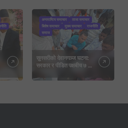
अन्तराष्टिय समाचार
ताजा समाचार
जनीति
बिशेष समाचार
मुख्य समाचार
राजनीति
समाज
सुनसरीको देवानगञ्ज घटना:
सरकार र पीडित पक्षबीच ७ बुँदे
सहमति, मृतकलाई सहिद
घोषणा र परिवारलाई राहत
दिइने