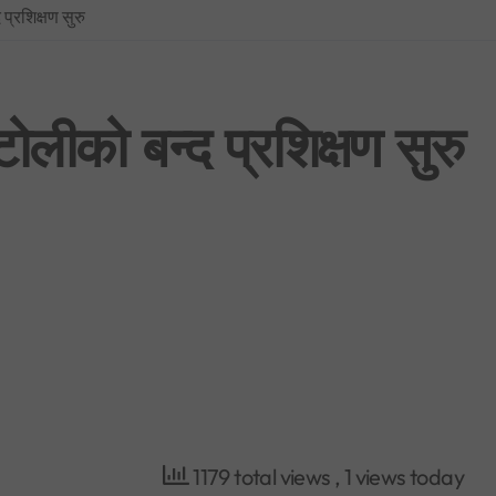
प्रशिक्षण सुरु
प्रधानमन्त्रीको सचिवालयबाटै अर्थ मन्त्रालय ओझेलमा: बालेन र स्वर्णिमको आन्तर
BREAKING NEWS : नयाँ दिल्लीमा प्रदर्शन उग्र बन्दै: प्रधानमन्त्री मोदीद्वारा संस
फिफा विश्वकप २०२६: उपाधिसँगै व्यक्तिगत अवार्डमा पनि स्पेनको दबदबा, मेसीलाई ‘सि
टोलीको बन्द प्रशिक्षण सुरु
साउन १ देखि लागू हुने गरी शैक्षिक, उपचार र सेयर कारोबारसहित विभिन्न क्षेत्रमा न
भूमिको वर्गीकरण नगर्ने ४०५ स्थानीय तहमा आजैदेखि जग्गा कित्ताकाट पूर्ण रूपमा बन्
नेपाली कांग्रेस विशेष महाधिवेशन विवाद: सर्वोच्चद्वारा मुद्दा सुरुदेखि नै सुनुवाइ गर्
1179 total views
, 1 views today