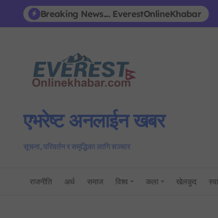
Skip
Breaking News.... EverestOnlineKhabar
to
content
एभरेष्ट अनलाईन खबर
सूचना, परिवर्तन र समृद्धिका लागि सञ्चार
राजनीति
अर्थ
समाज
विश्व
कला
खेलकुद
स्वा