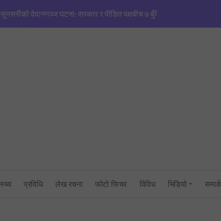
सुनसरीको देवानगञ्ज घटना: सरकार र पीडित पक्षबीच ७ बुँदे सहमति, मृतकलाई सहि
मणिपुरजस्तै हिंसाको खतरा’: एनजीओ/आईएनजीओको आडमा तराई विभाजित गर्ने खेल
सिंहदरबारमा सर्वदलीय बैठक: तराई–मधेश तनाव नियन्त्रणमा सरकारको फितलो भ
सुनसरी घटनाको राँको सिरहामा: प्रधानमन्त्रीको राजीनामा माग्दै पूर्व-पश्चिम राजमार्
तनावग्रस्त कप्तानगन्जमा ब्यारेकबाट निस्कियो सेना, बख्तरबन्द गाडीसहित हतिय
१ रुपैयाँको नयाँ सिक्कामा ‘चुच्चे नक्सा’ र आकाश भैरवको चित्र राखिने, तौल र लाग
त्रिभुवन विश्वविद्यालयको परीक्षा प्रणालीमाथि गम्भीर प्रश्न: एमबिएस प्रथम सेमेस्ट
स्थ्य
प्रविधि
लेख रचना
फोटो फिचर
विविध
भिडियो
सम्पर्
सांसद् अरबिन्द साहविरुद्ध फेसबुकमा आक्रामक पोष्ट गर्ने अन्सारी पक्राउ
उद्योगमन्त्री यादव र प्रधानमन्त्री सचिवालयबीचको तनावः पक्राउ प्रयास असफल