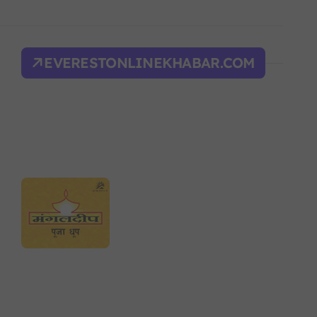
िक शक्ति सङ्घर्ष सतहमा
द भवन फिर्ता, सुरक्षा व्यवस्था कडा!
EVERESTONLINEKHABAR.COM
ल्भर बल’ र एम्बाप्पेलाई ‘गोल्डेन बुट’
याँ करका दरहरू निर्धारण
द
न आदेश, पुरानो फैसला पुनरावलोकन हुने