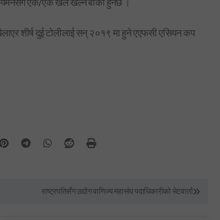
यमनसँग एक/एक खेल खेल्न बाँकी हुनेछ ।
ेलाएर शीर्ष दुई टोलीलाई सन् २०१९ मा हुने एएफसी एसियन कप
राष्ट्रपतिसँग उद्योग वाणिज्य महासंघ पदाधिकारीको भेटवार्ता