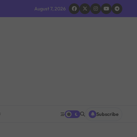
द घोषणा र परिवारलाई राहत दिइने
August 7, 2026
 भइरहेको सशस्त्रको निष्कर्ष
ूमिकाप्रति आलोचना, एकताको आह्वान
ग ठप्प
ारधारी टोली परिचालन
त पनि घट्ने
रको प्रश्नपत्र परीक्षा सुरु भएको ५ मिनेटमै ह्वाट्सएपमा भाइरल
क
Subscribe
 भएपछि राजीनामा मागिएको दाबी