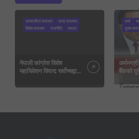
अन्तराष्टिय समाचार
ताजा समाचार
अर्थ
त
बिशेष समाचार
राजनीति
समाज
मुख्य समा
नेपाली कांग्रेस विशेष
अर्थमन्त्री
महाधिवेशन विवाद: सर्वोच्चद्वारा
बैंकको दूरी
मुद्दा सुरुदेखि नै सुनुवाइ गर्न
गभर्नरलाई 
आदेश, पुरानो फैसला
कार्यकारी
पुनरावलोकन हुने
मन्त्रालय