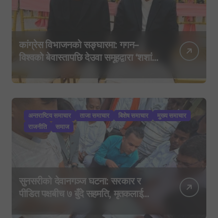
कांग्रेस विभाजनको सङ्घारमा: गगन–
विश्वको बेवास्तापछि देउवा समूहद्वारा ‘शशांक
कार्ड’, साउन २९ मा नयाँ राजनीतिक
यात्राको घोषणा तयारी!
अन्तराष्टिय समाचार
ताजा समाचार
बिशेष समाचार
मुख्य समाचार
राजनीति
समाज
सुनसरीको देवानगञ्ज घटना: सरकार र
पीडित पक्षबीच ७ बुँदे सहमति, मृतकलाई
सहिद घोषणा र परिवारलाई राहत दिइने