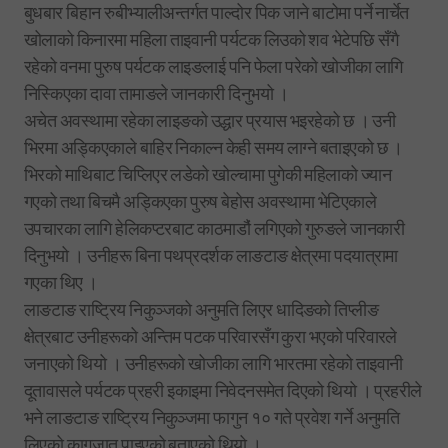
बुधबार बिहान रुबीभ्यालीअन्तर्गत पाल्दोर पिक जाने बाटोमा पर्ने नार्चेत
खोलाको किनारमा महिला ताइवानी पर्यटक लिउको शव भेटेपछि सँगै
रहेको वनमा पुरुष पर्यटक लाइङलाई पनि फेला परेको खोजीका लागि
निस्किएका दावा तामाङले जानकारी दिनुभयो ।
अचेत अवस्थामा रहेका लाइङको उद्धार प्रयास भइरहेको छ । उनी
भिरमा अड्किएकाले बाहिर निकाल्न केही समय लाग्ने बताइएको छ ।
भिरको माथिबाट चिप्लिएर लडेको खोल्चामा पुगेकी महिलाको ज्यान
गएको तथा बिचमै अड्किएका पुरुष बेहोस अवस्थामा भेटिएकाले
उपचारका लागि हेलिकप्टरबाट काठमाडौ‌ं लगिएको गुरुङले जानकारी
दिनुभयो । उनीहरू बिना पथप्रदर्शक लाङटाङ क्षेत्रमा पदयात्रामा
गएका थिए ।
लाङटाङ राष्ट्रिय निकुञ्जको अनुमति लिएर धादिङको तिप्लीङ
क्षेत्रबाट उनीहरूको अन्तिम पटक परिवारसँग कुरा भएको परिवारले
जनाएको थियो । उनीहरूको खोजीका लागि भारतमा रहेको ताइवानी
दूतावासले पर्यटक प्रहरी इकाइमा निवेदनसमेत दिएको थियो । प्रहरीले
भने लाङटाङ राष्ट्रिय निकुञ्जमा फागुन १० गते प्रवेश गर्ने अनुमति
लिएको कागजात पाइएको बताएको थियो ।