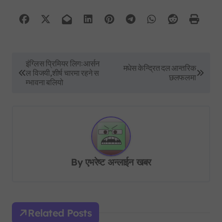
P
इंग्लिस प्रिमियर लिगःआर्सन
मधेस केन्द्रित दल आन्तरिक
ल विजयी,शीर्ष चारमा रहने स
o
छलफलमा
म्भावना बलियो
s
t
n
a
v
By
एभरेष्ट अन्लाईन खबर
i
g
a
Related Posts