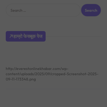
S
e
a
r
c
h
हाम्रो फेसबूक पेज
f
o
r
:
http://everestonlinekhabar.com/wp-
content/uploads/2025/09/cropped-Screenshot-2025-
09-11-173348.png