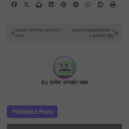
P
अपहरण अभियोगमा चारजना प
‘भारतमा माओवादी हमलामा २
क्राउ
४ प्रहरीको मृत्यु’
o
s
t
n
a
By
एभरेष्ट अन्लाईन खबर
v
i
g
Related Posts
a
t