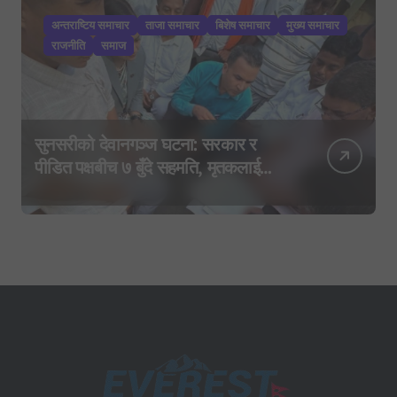
अन्तराष्टिय समाचार
ताजा समाचार
बिशेष समाचार
मुख्य समाचार
राजनीति
समाज
सुनसरीको देवानगञ्ज घटना: सरकार र
पीडित पक्षबीच ७ बुँदे सहमति, मृतकलाई
सहिद घोषणा र परिवारलाई राहत दिइने