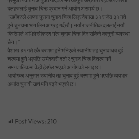
प्रमुख निर्वाचन आयुक्त यादवले भने कानुनी अप्ठ्यारा रहेकाले त्यस्ता
दलहरुलाई चुनाव चिन्ह प्रदान गर्न आयोग असमर्थ छ।
“उहाँहरुले आफ्ना पुराना चुनाव चिन्ह लिएर वैशाख ३१ र जेठ ३१ गते
हुने चुनावमा भाग लिन आग्रह गर्दछौं। नयाँ राजनीतिक दललाई नयाँ
किसिमले अभिलेखीकरण गरेर चुनाव चिन्ह दिन सकिने कानुनी व्यवस्था
छैन।”
वैशाख ३१ गते एकै चरणमा हुने भनिएको स्थानीय तह चुनाव अब दुई
चरणमा हुने भएपछि उम्मेदवारी दर्ता र चुनाव चिन्ह वितरण गर्ने
समयतालिकमा केही हेरफेर भएको आयोगको भनाइ छ।
आयोगका अनुसार स्थानीय तह चुनाव दुई चरणमा हुने भएपछि व्ययभार
अर्थात चुनावी खर्च पनि बढ्ने भएको छ।
Post Views:
210