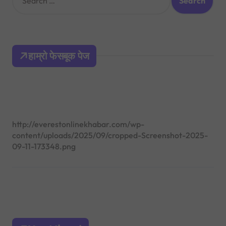
e
a
r
c
h
हाम्रो फेसबूक पेज
f
o
r
:
http://everestonlinekhabar.com/wp-
content/uploads/2025/09/cropped-Screenshot-2025-
09-11-173348.png