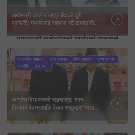
अर्थमन्त्री वाग्ले र राष्ट्र बैंकको दूरी
प्रस्टिँदै: गभर्नरलाई बाइपास गर्दै कार्यकारी
निर्देशकहरूलाई मन्त्रालय बोलाइयो
अन्तराष्टिय समाचार
ताजा समाचार
बिशेष समाचार
मुख्य समाचार
राजनीति
लेख रचना
कांग्रेस विभाजनको सङ्घारमा: गगन–
विश्वको बेवास्तापछि देउवा समूहद्वारा ‘शशांक
कार्ड’, साउन २९ मा नयाँ राजनीतिक
यात्राको घोषणा तयारी!