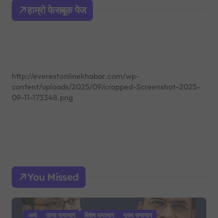
h
हाम्रो फेसबूक पेज
f
o
r
:
http://everestonlinekhabar.com/wp-
content/uploads/2025/09/cropped-Screenshot-2025-
09-11-173348.png
You Missed
अर्थ
ताजा समाचार
बिशेष समाचार
मुख्य समाचार