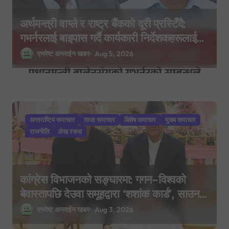
अर्थमन्त्री वाग्ले र राष्ट्र बैंकको दूरी प्रस्टिँदै:
गभर्नरलाई बाइपास गर्दै कार्यकारी निर्देशकहरूलाई
मन्त्रालय बोलाइयो
एभरेष्ट अन्लाईन खबर
Aug 5, 2026
अन्तराष्टिय समाचार
ताजा समाचार
बिशेष समाचार
मुख्य समाचार
राजनीति
लेख रचना
कांग्रेस विभाजनको सङ्घारमा: गगन–विश्वको
बेवास्तापछि देउवा समूहद्वारा ‘शशांक कार्ड’, साउन
२९ मा नयाँ राजनीतिक यात्राको घोषणा तयारी!
एभरेष्ट अन्लाईन खबर
Aug 3, 2026