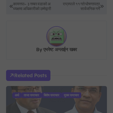
P
कामनपा– ३ नम्बर वडाको अ
राप्रपाले ११ गते घोषणापत्र
ध्यक्षमा अधिकारीको उम्मेद्वारी
सार्वजनिक गर्ने
o
s
t
n
a
By
एभरेष्ट अन्लाईन खबर
v
i
g
Related Posts
a
t
i
अर्थ
ताजा समाचार
बिशेष समाचार
मुख्य समाचार
o
n