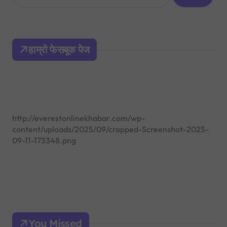
a
r
c
h
हाम्रो फेसबूक पेज
f
o
r
:
http://everestonlinekhabar.com/wp-
content/uploads/2025/09/cropped-Screenshot-2025-
09-11-173348.png
You Missed