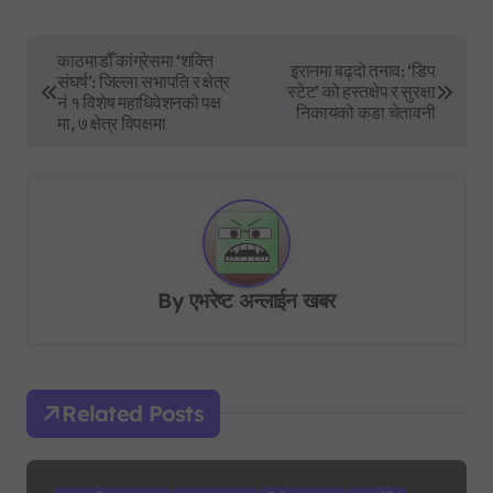
P
काठमाडौँ कांग्रेसमा ‘शक्ति
इरानमा बढ्दो तनाव: ‘डिप
संघर्ष’: जिल्ला सभापति र क्षेत्र
o
स्टेट’ को हस्तक्षेप र सुरक्षा
नं १ विशेष महाधिवेशनको पक्ष
निकायको कडा चेतावनी
s
मा, ७ क्षेत्र विपक्षमा
t
n
a
v
By
एभरेष्ट अन्लाईन खबर
i
g
a
t
Related Posts
i
o