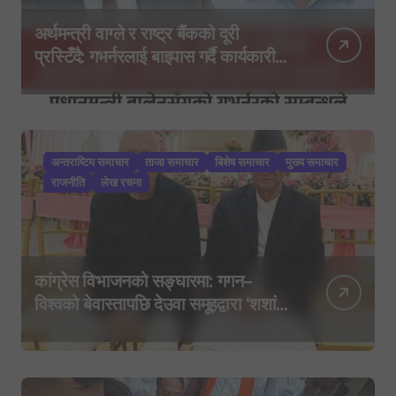
अर्थमन्त्री वाग्ले र राष्ट्र बैंकको दूरी
प्रस्टिँदै: गभर्नरलाई बाइपास गर्दै कार्यकारी
निर्देशकहरूलाई मन्त्रालय बोलाइयो
अन्तराष्टिय समाचार
ताजा समाचार
बिशेष समाचार
मुख्य समाचार
राजनीति
लेख रचना
कांग्रेस विभाजनको सङ्घारमा: गगन–
विश्वको बेवास्तापछि देउवा समूहद्वारा ‘शशांक
कार्ड’, साउन २९ मा नयाँ राजनीतिक
यात्राको घोषणा तयारी!