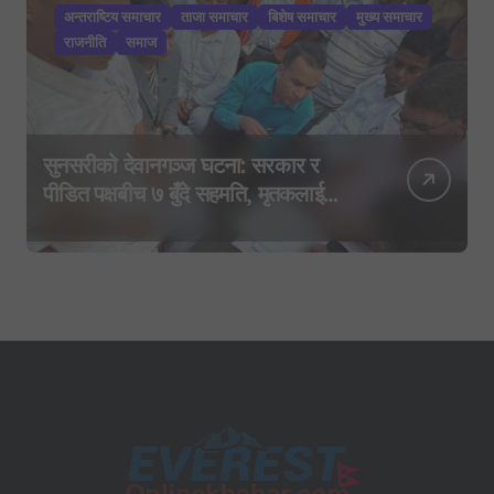
अन्तराष्टिय समाचार
ताजा समाचार
बिशेष समाचार
मुख्य समाचार
राजनीति
समाज
सुनसरीको देवानगञ्ज घटना: सरकार र
पीडित पक्षबीच ७ बुँदे सहमति, मृतकलाई
सहिद घोषणा र परिवारलाई राहत दिइने