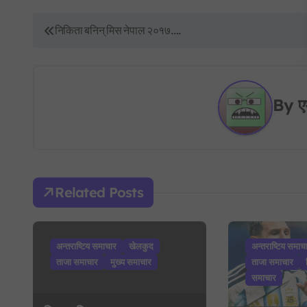
P
निकिता बनिन् मिस नेपाल २०१७….
o
s
By
ए
t
n
a
v
Related Posts
i
g
अन्तराष्टिय समाचार
खेलकुद
अन्तराष्टिय समाच
ताजा समाचार
मुख्य समाचार
ताजा समाचार
a
समाचार