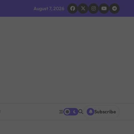
द घोषणा र परिवारलाई राहत दिइने
August 7, 2026
 भइरहेको सशस्त्रको निष्कर्ष
ूमिकाप्रति आलोचना, एकताको आह्वान
ग ठप्प
ारधारी टोली परिचालन
त पनि घट्ने
रको प्रश्नपत्र परीक्षा सुरु भएको ५ मिनेटमै ह्वाट्सएपमा भाइरल
क
Subscribe
 भएपछि राजीनामा मागिएको दाबी