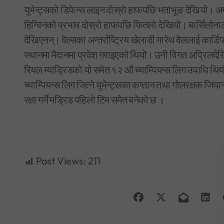
युभेन्ट्सको डिफेन्स लाइन दोस्रो हाफपछि भताभूङ देखियो। अग्र
हिग्विनको प्रभाव दोस्रो हाफपछि फितलो देखियो। बार्सिलोनाल
देखिएनन्। वेल्सका अन्तर्राष्ट्रिय खेलाडी गारेथ वेललाई कार्
स्थानमा मैदानमा प्रवेश गराइएको थियो। उनी विगत अप्रिलदे
रियल म्याड्रिडको यो समेत १२ औं च्याम्पियन्स लिग उपाधि थ
च्याम्पियन्स लिग जित्ने युभेन्ट्सका कप्तान तथा गोलरक्षक
रक्षा गर्ने मड्रिड पहिलो टिम समेत बनेको छ ।
Post Views:
211