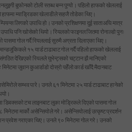
नलुइगी बुफोनको टोली स्तब्ध बन्न पुग्यो। पहिलो हाफको खेललाई
्रो हाफमा म्याड्रिडका खेलाडीले सहजै तोडेका थिए।
म्पियन्स लिगको उपाधि हो। उनको प्रशिक्षणमा दुई साताअघि मात्र
गाको उपाधि पनि खोसेको थियो। रियलको फाइनल जितमा रोनाल्डो पुनः
पासमा गोल गर्दै रियललाई सुरुमै अग्रता दिलाएका थिए।
 मान्डजुकिकले १५ यार्ड टाढाबाट गोल गर्दै पहिलो हाफको खेललाई
संगठित देखिएको रियलले युभेन्ट्सको चट्टान झै मानिएको
 मिनेटमा जुवान कुआर्डाडो दोस्रो पहेँलो कार्ड खाँदै मैदानबाट
सेमिरोले सम्भव पारे। उनले ६१ मिनेटमा २५ यार्ड टाढाबाट हानेको
थियो।
ेटमा डिबक्सको टच लाइनबाट लुका मोड्रिकले दिएको पासमा गोल
मिनेटमा मार्को असेन्सियोले गरे। असेन्सियोलाई उत्कृष्ट प्रदर्शन
ैदान प्रवेश गराएका थिए। उनले ९० मिनेटमा गोल गरे। उनको