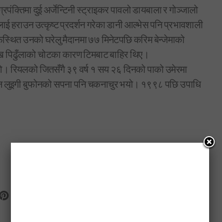
पंक्तिमा दुई अर्जेन्टिनी स्ट्राइकर पावलो डायबाला र गोञ्जालो
ाई हराउन उत्कृष्ट प्रदर्शन गरेका डानी आल्भेस पनि प्रभावशाली
डिफस्थित उनको घरेलु मैदानमा ७७ मिनेटपछि करिम बेन्जेमाको
खि पिढुँलाको चोटका कारण टिमबाट बाहिर थिए।
ियो। रियलको जितसँगै ३९ वर्ष १ सय २६ दिनको पाको उमेरमा
 जियान लुइगी बुफोनको सपना पनि चकनाचुर भयो। १९९८ पछि उपाधि