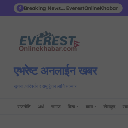
Skip
Breaking News.... EverestOnlineKhabar
to
content
एभरेष्ट अनलाईन खबर
सूचना, परिवर्तन र समृद्धिका लागि सञ्चार
राजनीति
अर्थ
समाज
विश्व
कला
खेलकुद
स्वा