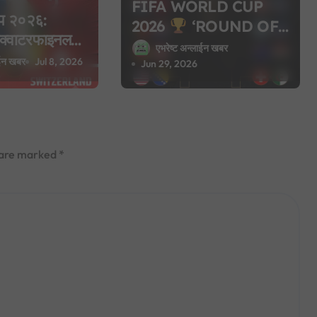
FIFA WORLD CUP
कप २०२६:
2026
‘ROUND OF
रिक्वाटरफाइनल
32’ KNOCKOUT TIE-
एभरेष्ट अन्लाईन खबर
ाटरफाइनलको
ाईन खबर
Jul 8, 2026
SHEET (नेपाली समय
Jun 29, 2026
तालिका)
s are marked
*