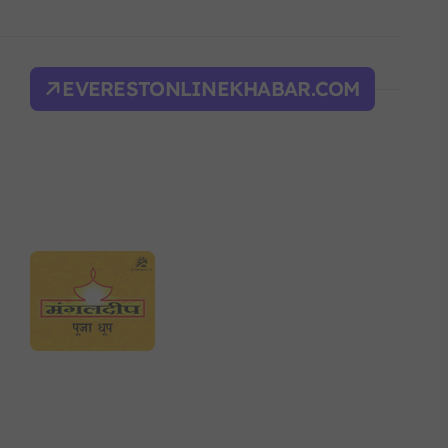
िक शक्ति सङ्घर्ष सतहमा
द भवन फिर्ता, सुरक्षा व्यवस्था कडा!
EVERESTONLINEKHABAR.COM
ल्भर बल’ र एम्बाप्पेलाई ‘गोल्डेन बुट’
याँ करका दरहरू निर्धारण
द
न आदेश, पुरानो फैसला पुनरावलोकन हुने