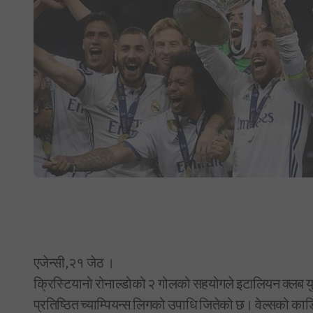
एजेन्सी,२१ जेठ ।
क्रिस्टियानो रोनाल्डोको २ गोलको सहयोगले इटालियन क्लब युभे
प्रतिष्ठित च्याम्पियन्स लिगको उपाधि जितेको छ। वेल्सको का