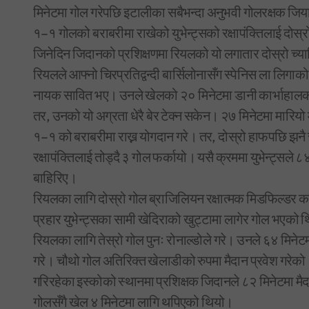
मिनेटमा गोल गरेपछि इटालीका सबैभन्दा अनुभवी गोलरक्षक जिया
१–१ गोलको बराबरीमा राखेको युभेन्ट्सको रक्षापंक्तिलाई दोस
जिनेदिन जिदानको प्रशिक्षणमा रियलको यो लगातार दोस्रो च्या
रियलले आफ्नो चिरप्रतिद्वन्दी बार्सिलोनासँग स्पेनिस ला लि
नायक सावित भए। उनले खेलको २० मिनेटमा डानी कार्भाहालको 
तर, उनको यो अग्रता धेरै बेर टेक्न सकेन। २७ मिनेटमा मारियो
१–१ को बराबरीमा राख्न योगदान गरे। तर, दोस्रो हाफपछि झनै 
रक्षापंक्तिलाई तोड्दै ३ गोल फर्कायो। यसै क्रममा युभेन्ट्सले ८४
बाहिरिए।
रियलका लागि दोस्रो गोल ब्राजिलियन रक्षात्मक मिडफिल्डर का
प्रहार युभेन्ट्सका सामी खेदिराको खुट्टामा लागेर गोल भएको 
रियलका लागि तेस्रो गोल पुनः रोनाल्डोले गरे। उनले ६४ मिन
गरे। चौथो गोल अतिरिक्त खेलाडीको रुपमा मैदान प्रवेश गरेको ८ 
गरिरहेका इस्कोको स्थानमा प्रशिक्षक जिदानले ८२ मिनेटमा म
गोलसँगै खेल ४ मिनेटमा लागि थपिएको थियो।