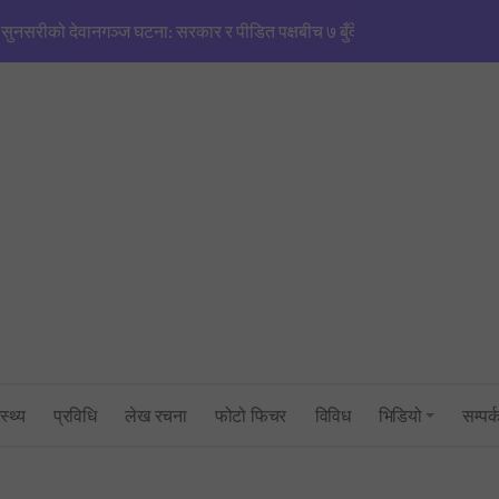
सुनसरीको देवानगञ्ज घटना: सरकार र पीडित पक्षबीच ७ बुँदे सहमति, मृतकलाई सहि
मणिपुरजस्तै हिंसाको खतरा’: एनजीओ/आईएनजीओको आडमा तराई विभाजित गर्ने खेल
सिंहदरबारमा सर्वदलीय बैठक: तराई–मधेश तनाव नियन्त्रणमा सरकारको फितलो भ
सुनसरी घटनाको राँको सिरहामा: प्रधानमन्त्रीको राजीनामा माग्दै पूर्व-पश्चिम राजमार्
तनावग्रस्त कप्तानगन्जमा ब्यारेकबाट निस्कियो सेना, बख्तरबन्द गाडीसहित हतिय
१ रुपैयाँको नयाँ सिक्कामा ‘चुच्चे नक्सा’ र आकाश भैरवको चित्र राखिने, तौल र लाग
त्रिभुवन विश्वविद्यालयको परीक्षा प्रणालीमाथि गम्भीर प्रश्न: एमबिएस प्रथम सेमेस्ट
स्थ्य
प्रविधि
लेख रचना
फोटो फिचर
विविध
भिडियो
सम्पर्
सांसद् अरबिन्द साहविरुद्ध फेसबुकमा आक्रामक पोष्ट गर्ने अन्सारी पक्राउ
उद्योगमन्त्री यादव र प्रधानमन्त्री सचिवालयबीचको तनावः पक्राउ प्रयास असफल