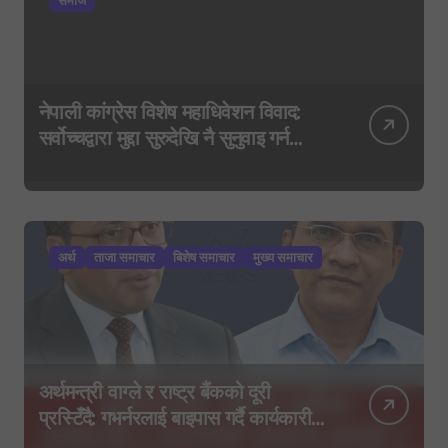
नेपाली कांग्रेस विशेष महाधिवेशन विवाद:
सर्वोच्चद्वारा मुद्दा सुरुदेखि नै सुनुवाइ गर्न
आदेश, पुरानो फैसला पुनरावलोकन हुने
अर्थ
ताजा समाचार
बिशेष समाचार
मुख्य समाचार
अर्थमन्त्री वाग्ले र राष्ट्र बैंकको दूरी
प्रस्टिँदै: गभर्नरलाई बाइपास गर्दै कार्यकारी
निर्देशकहरूलाई मन्त्रालय बोलाइयो