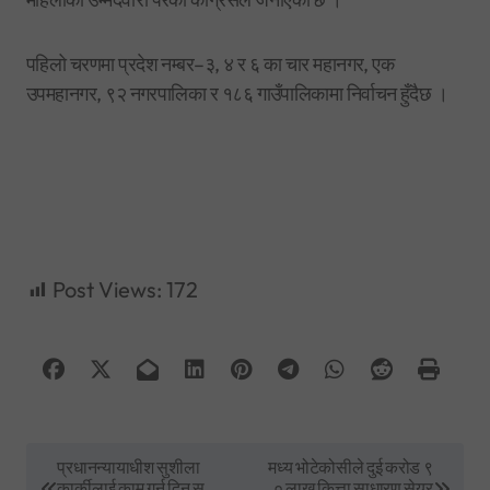
पहिलो चरणमा प्रदेश नम्बर–३, ४ र ६ का चार महानगर, एक
उपमहानगर, ९२ नगरपालिका र १८६ गाउँपालिकामा निर्वाचन हुँदैछ ।
Post Views:
172
P
प्रधानन्यायाधीश सुशीला
मध्य भोटेकोसीले दुई करोड ९
कार्कीलाई काम गर्न दिन स
० लाख कित्ता साधारण सेयर