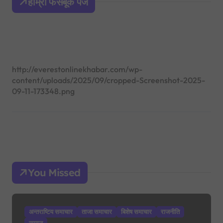
हाम्रो फेसबूक पेज
f
o
r
:
http://everestonlinekhabar.com/wp-
content/uploads/2025/09/cropped-Screenshot-2025-
09-11-173348.png
You Missed
अन्तराष्टिय समाचार
ताजा समाचार
बिशेष समाचार
राजनीति
समाज