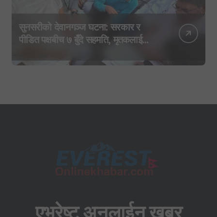
सुनसरीको देवानगञ्ज घटना: सरकार र
पीडित पक्षबीच ७ बुँदे सहमति, मृतकलाई
सहिद घोषणा र परिवारलाई राहत दिइने
एभरेष्ट अनलाईन खबर