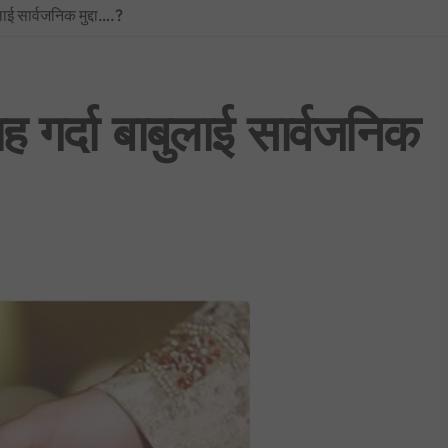
ाई सार्वजनिक मुद्दा….?
प्रधानमन्त्रीको सचिवालयबाटै अर्थ मन्त्रालय ओझेलमा: बालेन र स्वर्णिमको आन्तर
BREAKING NEWS : नयाँ दिल्लीमा प्रदर्शन उग्र बन्दै: प्रधानमन्त्री मोदीद्वारा संस
फिफा विश्वकप २०२६: उपाधिसँगै व्यक्तिगत अवार्डमा पनि स्पेनको दबदबा, मेसीलाई ‘सि
ह गर्दा बाबुलाई सार्वजनिक
साउन १ देखि लागू हुने गरी शैक्षिक, उपचार र सेयर कारोबारसहित विभिन्न क्षेत्रमा न
भूमिको वर्गीकरण नगर्ने ४०५ स्थानीय तहमा आजैदेखि जग्गा कित्ताकाट पूर्ण रूपमा बन्
नेपाली कांग्रेस विशेष महाधिवेशन विवाद: सर्वोच्चद्वारा मुद्दा सुरुदेखि नै सुनुवाइ गर्