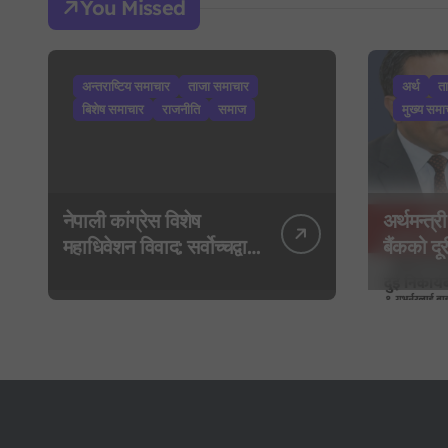
You Missed
अन्तराष्टिय समाचार
ताजा समाचार
अर्थ
त
बिशेष समाचार
राजनीति
समाज
मुख्य समा
नेपाली कांग्रेस विशेष
अर्थमन्त्री
महाधिवेशन विवाद: सर्वोच्चद्वारा
बैंकको दूरी
मुद्दा सुरुदेखि नै सुनुवाइ गर्न
गभर्नरलाई 
आदेश, पुरानो फैसला
कार्यकारी
पुनरावलोकन हुने
मन्त्रालय