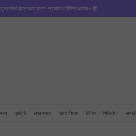
सुनसरीको देवानगञ्ज घटना: सरकार र पीडित पक्षबीच ७ बुँदे सहमति, मृतकलाई सहि
मणिपुरजस्तै हिंसाको खतरा’: एनजीओ/आईएनजीओको आडमा तराई विभाजित गर्ने खेल
सिंहदरबारमा सर्वदलीय बैठक: तराई–मधेश तनाव नियन्त्रणमा सरकारको फितलो भ
सुनसरी घटनाको राँको सिरहामा: प्रधानमन्त्रीको राजीनामा माग्दै पूर्व-पश्चिम राजमार्
तनावग्रस्त कप्तानगन्जमा ब्यारेकबाट निस्कियो सेना, बख्तरबन्द गाडीसहित हतिय
१ रुपैयाँको नयाँ सिक्कामा ‘चुच्चे नक्सा’ र आकाश भैरवको चित्र राखिने, तौल र लाग
त्रिभुवन विश्वविद्यालयको परीक्षा प्रणालीमाथि गम्भीर प्रश्न: एमबिएस प्रथम सेमेस्ट
स्थ्य
प्रविधि
लेख रचना
फोटो फिचर
विविध
भिडियो
सम्पर्
सांसद् अरबिन्द साहविरुद्ध फेसबुकमा आक्रामक पोष्ट गर्ने अन्सारी पक्राउ
उद्योगमन्त्री यादव र प्रधानमन्त्री सचिवालयबीचको तनावः पक्राउ प्रयास असफल