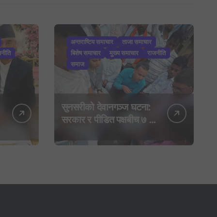
अन्तराष्टिय समाचार
ताजा समाचार
जनीति
बिशेष समाचार
मुख्य समाचार
राजनीति
समाज
सुनसरीको देवानगञ्ज घटना:
सरकार र पीडित पक्षबीच ७ बुँदे
सहमति, मृतकलाई सहिद
घोषणा र परिवारलाई राहत
दिइने