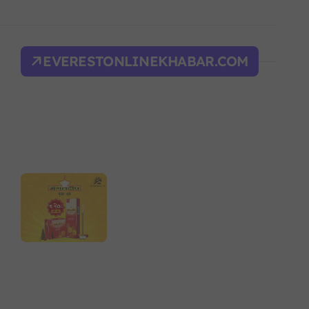
िक शक्ति सङ्घर्ष सतहमा
द भवन फिर्ता, सुरक्षा व्यवस्था कडा!
EVERESTONLINEKHABAR.COM
ल्भर बल’ र एम्बाप्पेलाई ‘गोल्डेन बुट’
याँ करका दरहरू निर्धारण
द
न आदेश, पुरानो फैसला पुनरावलोकन हुने