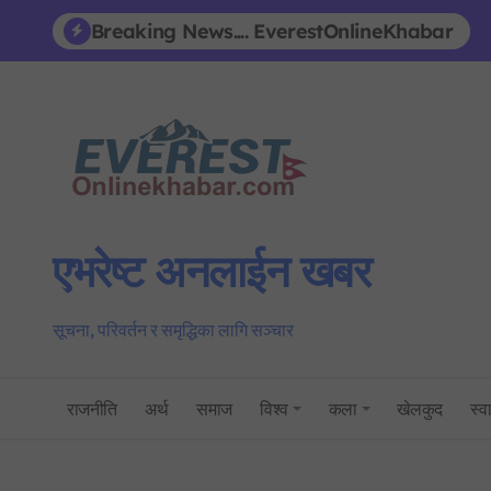
Skip
Breaking News.... EverestOnlineKhabar
to
content
एभरेष्ट अनलाईन खबर
सूचना, परिवर्तन र समृद्धिका लागि सञ्चार
राजनीति
अर्थ
समाज
विश्व
कला
खेलकुद
स्वा