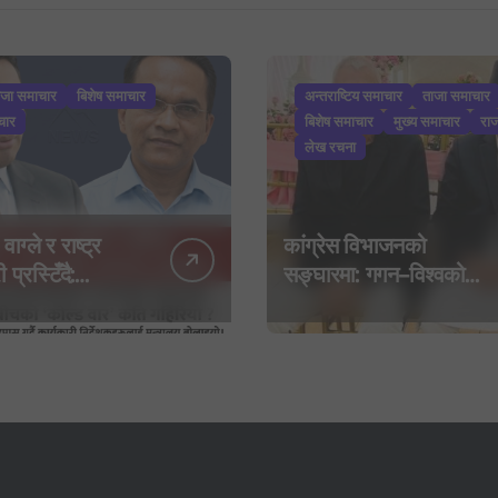
ाजा समाचार
बिशेष समाचार
अन्तराष्टिय समाचार
ताजा समाचार
चार
बिशेष समाचार
मुख्य समाचार
रा
लेख रचना
 वाग्ले र राष्ट्र
कांग्रेस विभाजनको
 प्रस्टिँदै:
सङ्घारमा: गगन–विश्वको
बाइपास गर्दै
बेवास्तापछि देउवा समूहद्वारा
 निर्देशकहरूलाई
‘शशांक कार्ड’, साउन २९ मा
 बोलाइयो
नयाँ राजनीतिक यात्राको
घोषणा तयारी!