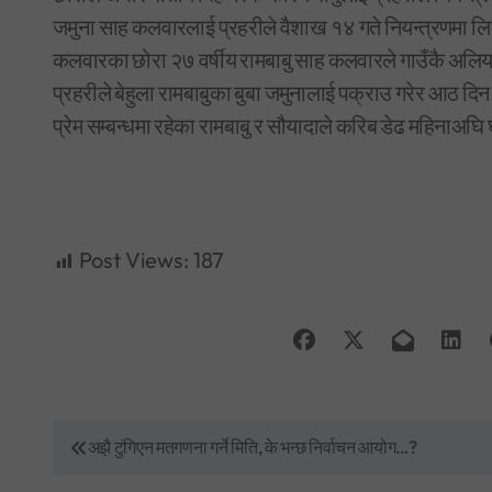
जमुना साह कलवारलाई प्रहरीले वैशाख १४ गते नियन्त्रणमा लिए
कलवारका छोरा २७ वर्षीय रामबाबु साह कलवारले गाउँकै अलियास
प्रहरीले बेहुला रामबाबुका बुबा जमुनालाई पक्राउ गरेर आठ दि
प्रेम सम्बन्धमा रहेका रामबाबु र सौयादाले करिब डेढ महिनाअघि
Post Views:
187
P
अझै टुंगिएन मतगणना गर्ने मिति, के भन्छ निर्वाचन आयोग…?
o