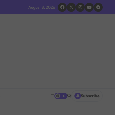
द घोषणा र परिवारलाई राहत दिइने
August 8, 2026
 भइरहेको सशस्त्रको निष्कर्ष
ूमिकाप्रति आलोचना, एकताको आह्वान
ग ठप्प
ारधारी टोली परिचालन
त पनि घट्ने
रको प्रश्नपत्र परीक्षा सुरु भएको ५ मिनेटमै ह्वाट्सएपमा भाइरल
क
Subscribe
 भएपछि राजीनामा मागिएको दाबी