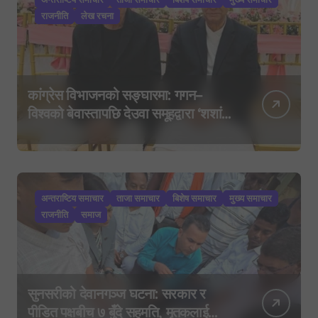
राजनीति
लेख रचना
कांग्रेस विभाजनको सङ्घारमा: गगन–
विश्वको बेवास्तापछि देउवा समूहद्वारा ‘शशांक
कार्ड’, साउन २९ मा नयाँ राजनीतिक
यात्राको घोषणा तयारी!
अन्तराष्टिय समाचार
ताजा समाचार
बिशेष समाचार
मुख्य समाचार
राजनीति
समाज
सुनसरीको देवानगञ्ज घटना: सरकार र
पीडित पक्षबीच ७ बुँदे सहमति, मृतकलाई