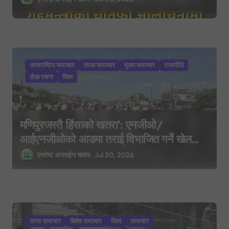
अन्तराष्टिय समाचार
ताजा समाचार
मुख्य समाचार
राजनीति
लेख रचना
विश्व
मणिपुरजस्तै हिंसाको खतरा’: एनजीओ/
आईएनजीओको आडमा तराई विभाजित गर्ने खेल
भइरहेको सशस्त्रको निष्कर्ष
एभरेष्ट अन्लाईन खबर
Jul 30, 2026
ताजा समाचार
बिशेष समाचार
विश्व
समाचार