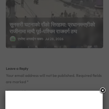
सुनसरी घटनाको राँको सिरहामा: प्रधानमन्त्रीको
राजीनामा माग्दै पूर्व-पश्चिम राजमार्ग ठप्प
एभरेष्ट अन्लाईन खबर
Jul 28, 2026
Leave a Reply
Your email address will not be published.
Required fields
are marked
*
Comment
*