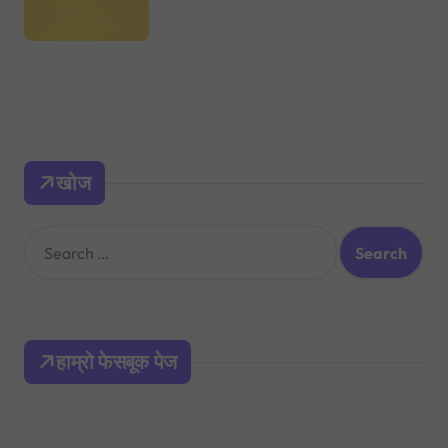
खोज
S
e
a
r
c
h
हाम्रो फेसबूक पेज
f
o
r
: