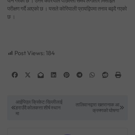
पनि गरेको छ । उत्तर कोरियाले पछिल्लो समय लगातार मिसाइल
परीक्षण गर्दै आएको छ । यसले कोरियाली प्रायद्विपमा तनाव बढ्दै गएको
छ ।
Post Views:
184
P
आईपिएल क्रिकेटःदिल्लीलाई
तालिवानद्वारा खतरानाक आ
हराउँदै कोलकत्ता शीर्ष स्थान
o
क्रमणको घोषणा
मा
s
t