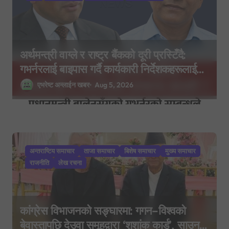
अर्थमन्त्री वाग्ले र राष्ट्र बैंकको दूरी प्रस्टिँदै:
गभर्नरलाई बाइपास गर्दै कार्यकारी निर्देशकहरूलाई
मन्त्रालय बोलाइयो
एभरेष्ट अन्लाईन खबर
Aug 5, 2026
अन्तराष्टिय समाचार
ताजा समाचार
बिशेष समाचार
मुख्य समाचार
राजनीति
लेख रचना
कांग्रेस विभाजनको सङ्घारमा: गगन–विश्वको
बेवास्तापछि देउवा समूहद्वारा ‘शशांक कार्ड’, साउन