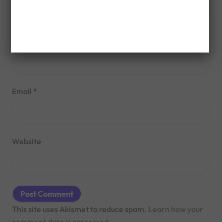
Name
*
Email
*
Website
This site uses Akismet to reduce spam.
Learn how your