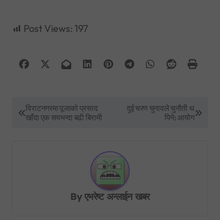
Post Views:
197
P
विराटनगरमा पूजाको प्रसाद
दुई चरण चुनावले चुनौती थ
खाँदा एक सयभन्दा बढी बिरामी
पिने: आयोग
o
s
t
n
a
By
एभरेष्ट अन्लाईन खबर
v
i