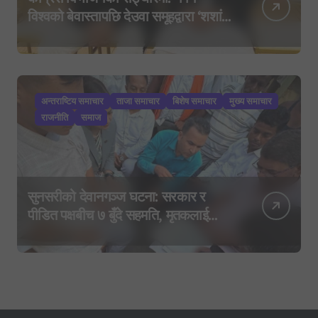
विश्वको बेवास्तापछि देउवा समूहद्वारा ‘शशांक
कार्ड’, साउन २९ मा नयाँ राजनीतिक
यात्राको घोषणा तयारी!
अन्तराष्टिय समाचार
ताजा समाचार
बिशेष समाचार
मुख्य समाचार
राजनीति
समाज
सुनसरीको देवानगञ्ज घटना: सरकार र
पीडित पक्षबीच ७ बुँदे सहमति, मृतकलाई
सहिद घोषणा र परिवारलाई राहत दिइने