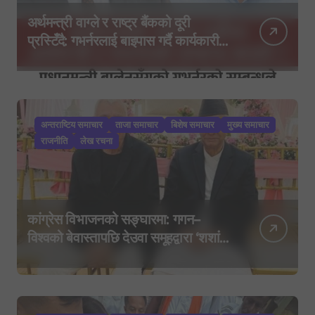
अर्थमन्त्री वाग्ले र राष्ट्र बैंकको दूरी
प्रस्टिँदै: गभर्नरलाई बाइपास गर्दै कार्यकारी
निर्देशकहरूलाई मन्त्रालय बोलाइयो
अन्तराष्टिय समाचार
ताजा समाचार
बिशेष समाचार
मुख्य समाचार
राजनीति
लेख रचना
कांग्रेस विभाजनको सङ्घारमा: गगन–
विश्वको बेवास्तापछि देउवा समूहद्वारा ‘शशांक
कार्ड’, साउन २९ मा नयाँ राजनीतिक
यात्राको घोषणा तयारी!