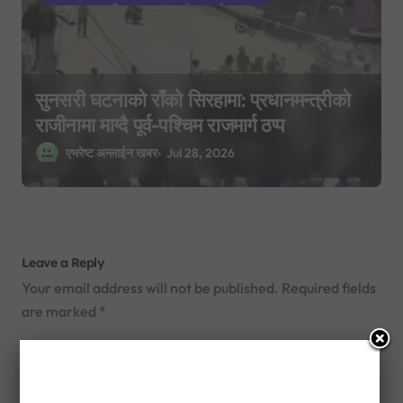
सुनसरी घटनाको राँको सिरहामा: प्रधानमन्त्रीको
राजीनामा माग्दै पूर्व-पश्चिम राजमार्ग ठप्प
एभरेष्ट अन्लाईन खबर
Jul 28, 2026
Leave a Reply
Your email address will not be published.
Required fields
are marked
*
Comment
*