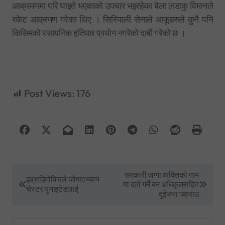
आक्रमणमा परि घाइते भएकाको उपचार भइरहेका बेला लडाकु विमानले
रकेट आक्रमण गरेका थिए । सिरियाली सेनाले आफूहरुले कुनै पनि
किसिमको रसायनिक हतियार प्रयोग नगरेको दाबी गरेको छ ।
Post Views:
176
P
सरकारी जग्गा व्यक्तिको नाम
इब्राहिमोविचले जोगाए म्यान
मा दर्ता गर्ने बन अधिकृतसहित
o
चेस्टर युनाइटेडलाई
दुईजना पक्राउ
s
t