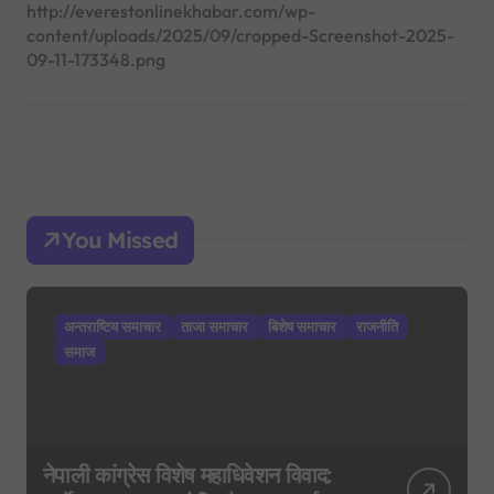
http://everestonlinekhabar.com/wp-
content/uploads/2025/09/cropped-Screenshot-2025-
09-11-173348.png
You Missed
अन्तराष्टिय समाचार
ताजा समाचार
बिशेष समाचार
राजनीति
समाज
नेपाली कांग्रेस विशेष महाधिवेशन विवाद: