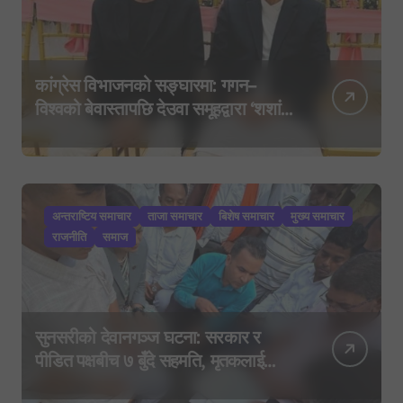
कांग्रेस विभाजनको सङ्घारमा: गगन–
विश्वको बेवास्तापछि देउवा समूहद्वारा ‘शशांक
कार्ड’, साउन २९ मा नयाँ राजनीतिक
यात्राको घोषणा तयारी!
अन्तराष्टिय समाचार
ताजा समाचार
बिशेष समाचार
मुख्य समाचार
राजनीति
समाज
सुनसरीको देवानगञ्ज घटना: सरकार र
पीडित पक्षबीच ७ बुँदे सहमति, मृतकलाई
सहिद घोषणा र परिवारलाई राहत दिइने