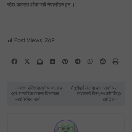
रहेछ,पक्राउ परेका सबै नेपालीहरु हुन् ।’
Post Views:
269
P
अन्ततःअख्तियारको फन्दामा प
मैत्रीपूर्ण खेलमा फ्रान्सको प्र
रे आन्तरिक राजस्व विभागका
भावशाली जित,१७ वर्षपछि
o
महानिर्देशक शर्मा
ह्याट्रिक
s
t
n