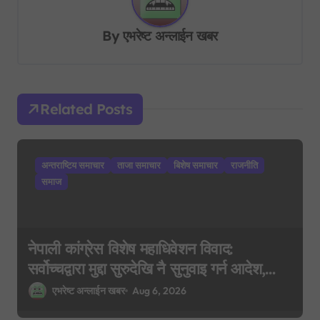
a
v
By
एभरेष्ट अन्लाईन खबर
i
g
a
Related Posts
t
i
अन्तराष्टिय समाचार
ताजा समाचार
बिशेष समाचार
राजनीति
o
समाज
n
नेपाली कांग्रेस विशेष महाधिवेशन विवाद:
सर्वोच्चद्वारा मुद्दा सुरुदेखि नै सुनुवाइ गर्न आदेश,
पुरानो फैसला पुनरावलोकन हुने
एभरेष्ट अन्लाईन खबर
Aug 6, 2026