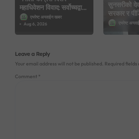
सुनसरीको दे
i
महाधिवेशन विवाद: सर्वोच्चद्वारा
सरकार र पीडित
मुद्दा सुरुदेखि नै सुनुवाइ गर्न
एभरेष्ट अन्लाईन खबर
o
सहमति, मृतक
एभरेष्ट अन्ल
आदेश, पुरानो फैसला
Aug 6, 2026
र परिवारलाई 
n
पुनरावलोकन हुने
Leave a Reply
Your email address will not be published.
Required field
Comment
*