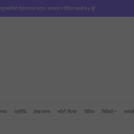
सुनसरीको देवानगञ्ज घटना: सरकार र पीडित पक्षबीच ७ बुँदे सहमति, मृतकलाई सहि
मणिपुरजस्तै हिंसाको खतरा’: एनजीओ/आईएनजीओको आडमा तराई विभाजित गर्ने खेल
सिंहदरबारमा सर्वदलीय बैठक: तराई–मधेश तनाव नियन्त्रणमा सरकारको फितलो भ
सुनसरी घटनाको राँको सिरहामा: प्रधानमन्त्रीको राजीनामा माग्दै पूर्व-पश्चिम राजमार्
तनावग्रस्त कप्तानगन्जमा ब्यारेकबाट निस्कियो सेना, बख्तरबन्द गाडीसहित हतिय
१ रुपैयाँको नयाँ सिक्कामा ‘चुच्चे नक्सा’ र आकाश भैरवको चित्र राखिने, तौल र लाग
त्रिभुवन विश्वविद्यालयको परीक्षा प्रणालीमाथि गम्भीर प्रश्न: एमबिएस प्रथम सेमेस्ट
स्थ्य
प्रविधि
लेख रचना
फोटो फिचर
विविध
भिडियो
सम्पर्
सांसद् अरबिन्द साहविरुद्ध फेसबुकमा आक्रामक पोष्ट गर्ने अन्सारी पक्राउ
उद्योगमन्त्री यादव र प्रधानमन्त्री सचिवालयबीचको तनावः पक्राउ प्रयास असफल