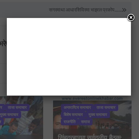
सगरमाथा आधारशिविरमा भाइरल प्रकोप……
भरेष्ट अन्लाईन खबर
ार
ताजा समाचार
अन्तराष्टिय समाचार
ताजा समाचार
मुख्य समाचार
बिशेष समाचार
मुख्य समाचार
ज
राजनीति
समाज
सिंहदरबारमा सर्वदलीय बैठक: