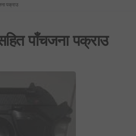
जना पक्राउ
प्रधानमन्त्रीको सचिवालयबाटै अर्थ मन्त्रालय ओझेलमा: बालेन र स्वर्णिमको आन्तर
BREAKING NEWS : नयाँ दिल्लीमा प्रदर्शन उग्र बन्दै: प्रधानमन्त्री मोदीद्वारा संस
फिफा विश्वकप २०२६: उपाधिसँगै व्यक्तिगत अवार्डमा पनि स्पेनको दबदबा, मेसीलाई ‘सि
ुसहित पाँचजना पक्राउ
साउन १ देखि लागू हुने गरी शैक्षिक, उपचार र सेयर कारोबारसहित विभिन्न क्षेत्रमा न
भूमिको वर्गीकरण नगर्ने ४०५ स्थानीय तहमा आजैदेखि जग्गा कित्ताकाट पूर्ण रूपमा बन्
नेपाली कांग्रेस विशेष महाधिवेशन विवाद: सर्वोच्चद्वारा मुद्दा सुरुदेखि नै सुनुवाइ गर्