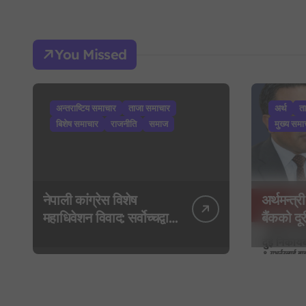
You Missed
अन्तराष्टिय समाचार
ताजा समाचार
अर्थ
त
बिशेष समाचार
राजनीति
समाज
मुख्य समा
नेपाली कांग्रेस विशेष
अर्थमन्त्री
महाधिवेशन विवाद: सर्वोच्चद्वारा
बैंकको दूरी
मुद्दा सुरुदेखि नै सुनुवाइ गर्न
गभर्नरलाई 
आदेश, पुरानो फैसला
कार्यकारी
पुनरावलोकन हुने
मन्त्रालय