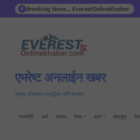
Skip
Breaking News.... EverestOnlineKhabar
to
content
एभरेष्ट अनलाईन खबर
सूचना, परिवर्तन र समृद्धिका लागि सञ्चार
राजनीति
अर्थ
समाज
विश्व
कला
खेलकुद
स्वा