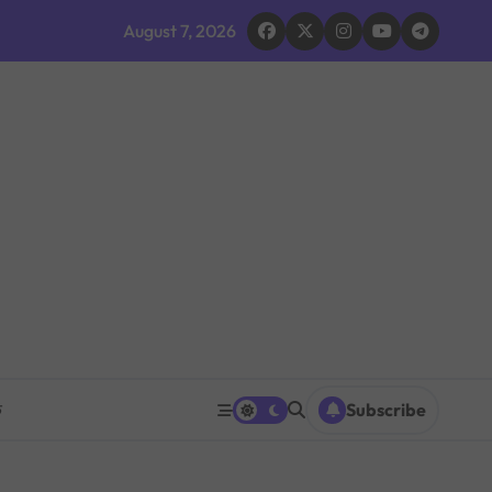
द घोषणा र परिवारलाई राहत दिइने
August 7, 2026
 भइरहेको सशस्त्रको निष्कर्ष
ूमिकाप्रति आलोचना, एकताको आह्वान
ग ठप्प
ारधारी टोली परिचालन
त पनि घट्ने
रको प्रश्नपत्र परीक्षा सुरु भएको ५ मिनेटमै ह्वाट्सएपमा भाइरल
क
Subscribe
 भएपछि राजीनामा मागिएको दाबी