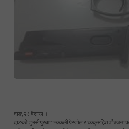
दाङ,२८ बैशाख ।
दाङको तुलसीपुरबाट नक्कली पेस्तोल र चक्कुसहित पाँचजना पक