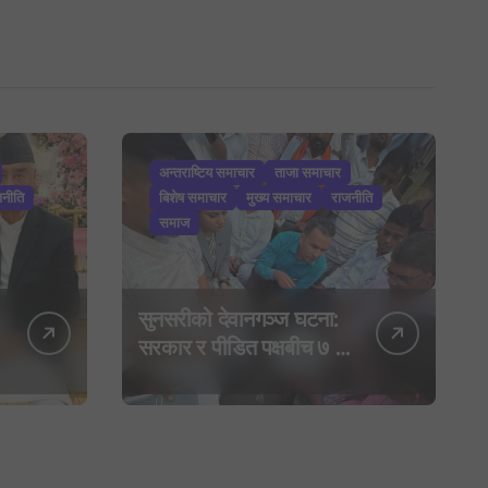
अन्तराष्टिय समाचार
ताजा समाचार
जनीति
बिशेष समाचार
मुख्य समाचार
राजनीति
समाज
सुनसरीको देवानगञ्ज घटना:
सरकार र पीडित पक्षबीच ७ बुँदे
सहमति, मृतकलाई सहिद
घोषणा र परिवारलाई राहत
दिइने