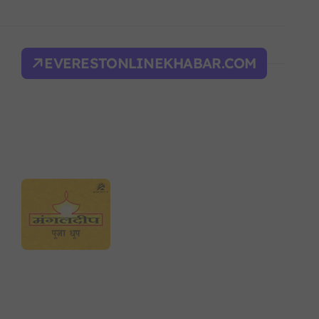
िक शक्ति सङ्घर्ष सतहमा
द भवन फिर्ता, सुरक्षा व्यवस्था कडा!
EVERESTONLINEKHABAR.COM
ल्भर बल’ र एम्बाप्पेलाई ‘गोल्डेन बुट’
याँ करका दरहरू निर्धारण
द
न आदेश, पुरानो फैसला पुनरावलोकन हुने