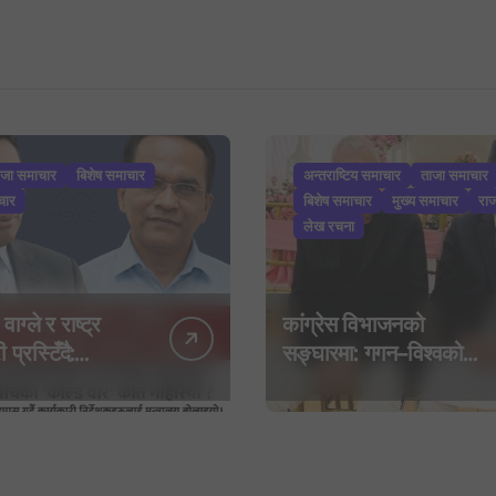
ाजा समाचार
बिशेष समाचार
अन्तराष्टिय समाचार
ताजा समाचार
चार
बिशेष समाचार
मुख्य समाचार
रा
लेख रचना
 वाग्ले र राष्ट्र
कांग्रेस विभाजनको
 प्रस्टिँदै:
सङ्घारमा: गगन–विश्वको
बाइपास गर्दै
बेवास्तापछि देउवा समूहद्वारा
 निर्देशकहरूलाई
‘शशांक कार्ड’, साउन २९ मा
 बोलाइयो
नयाँ राजनीतिक यात्राको
घोषणा तयारी!