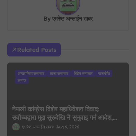
a
v
By
एभरेष्ट अन्लाईन खबर
i
g
a
Related Posts
t
i
अन्तराष्टिय समाचार
ताजा समाचार
बिशेष समाचार
राजनीति
o
समाज
n
नेपाली कांग्रेस विशेष महाधिवेशन विवाद:
सर्वोच्चद्वारा मुद्दा सुरुदेखि नै सुनुवाइ गर्न आदेश,
पुरानो फैसला पुनरावलोकन हुने
एभरेष्ट अन्लाईन खबर
Aug 6, 2026