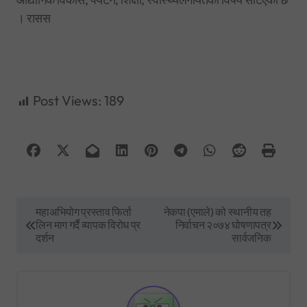
। रासस
Post Views:
189
P
महाअभियोग प्रस्ताव फिर्ता
नेकपा (एमाले) को स्थानीय तह
लिन माग गर्दै व्यापक विरोध प्र
निर्वाचन २०७४ घोषणापत्र
o
दर्शन
सार्वजनिक
s
t
n