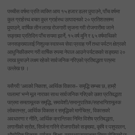
पच्चीस वर्षमा प्रति व्यक्ति आय १५ हजार डलर पुर्‍याउने, पाँच वर्षमा
कुल ग्रार्हस्थ बचत कुल ग्रार्हस्थ उत्पादनको २० प्रतिशतसम्म
पुर्‍याउने, वार्षिक तीन लाख रोजगारी सृजना गरी रोजगारीमा जाने
सङ्ख्या प्रतिदिन पाँच सयमा झार्ने, १५ वर्ष मुनि र ६५ वर्षमाथिको
जनसङ्ख्यालाई निशुल्क स्वास्थ्य सेवा प्रवाह गर्ने तथा पर्यटन क्षेत्रको
आधुनिकीकरण गरी वार्षिक रुपमा नेपाल आउने पर्यटकको सङ्ख्या २०
लाख पुर्‍याउने लक्ष्य रहेको सार्वजनिक गरिएको प्रतिवद्धता पत्रमा
उल्लेख छ ।
यसैगरी ‘अवको निकाश, आर्थिक विकास– समृद्धि सम्भव छ, हाम्रै
पालामा’ भन्ने मूल नाराका साथ सार्वजनिक गरिएको उक्त प्रतिवद्धता
पत्रमा समतामूलक समृद्धि, समावेशी/समानुपातिक/सहभागितामूलक
लोकतन्त्र, आर्थिक विकास र समृद्धिको मार्गचित्र, विकासको
अवधारणा र नीति, आर्थिक क्रान्तिका निम्ति विशेष प्रतिबद्धता,
लगानीको स्रोत, सिर्जना गरिने रोजगारीको सङ्ख्या, कृषि र पशुपालन,
औद्योगिक विकास, पर्यटन, शिक्षा, स्वास्थ्यलगायतका विषय सेटिएको छ