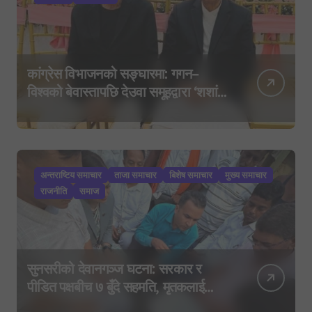
कांग्रेस विभाजनको सङ्घारमा: गगन–
विश्वको बेवास्तापछि देउवा समूहद्वारा ‘शशांक
कार्ड’, साउन २९ मा नयाँ राजनीतिक
यात्राको घोषणा तयारी!
अन्तराष्टिय समाचार
ताजा समाचार
बिशेष समाचार
मुख्य समाचार
राजनीति
समाज
सुनसरीको देवानगञ्ज घटना: सरकार र
पीडित पक्षबीच ७ बुँदे सहमति, मृतकलाई
सहिद घोषणा र परिवारलाई राहत दिइने