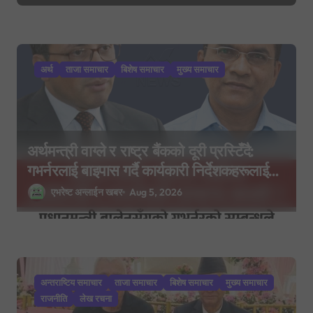
अर्थ
ताजा समाचार
बिशेष समाचार
मुख्य समाचार
अर्थमन्त्री वाग्ले र राष्ट्र बैंकको दूरी प्रस्टिँदै:
गभर्नरलाई बाइपास गर्दै कार्यकारी निर्देशकहरूलाई
मन्त्रालय बोलाइयो
एभरेष्ट अन्लाईन खबर
Aug 5, 2026
अन्तराष्टिय समाचार
ताजा समाचार
बिशेष समाचार
मुख्य समाचार
राजनीति
लेख रचना