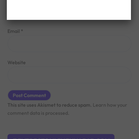
Email
*
Website
This site uses Akismet to reduce spam.
Learn how your
comment data is processed.