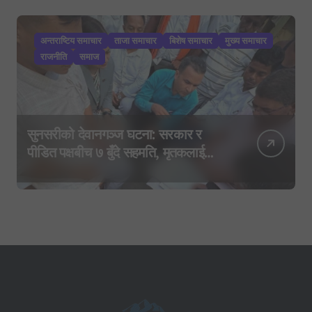
अन्तराष्टिय समाचार
ताजा समाचार
बिशेष समाचार
मुख्य समाचार
राजनीति
समाज
सुनसरीको देवानगञ्ज घटना: सरकार र
पीडित पक्षबीच ७ बुँदे सहमति, मृतकलाई
सहिद घोषणा र परिवारलाई राहत दिइने