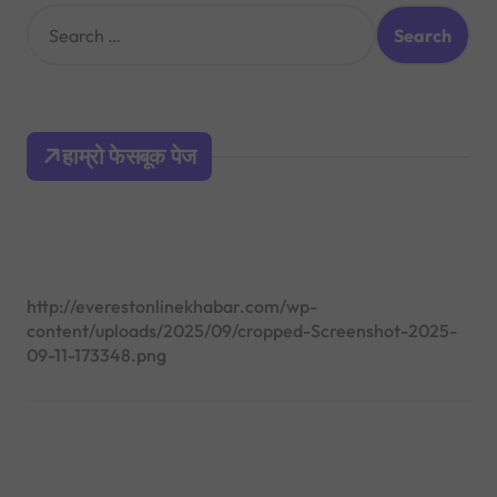
S
e
a
r
c
h
हाम्रो फेसबूक पेज
f
o
r
:
http://everestonlinekhabar.com/wp-
content/uploads/2025/09/cropped-Screenshot-2025-
09-11-173348.png