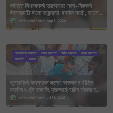
कांग्रेस विभाजनको सङ्घारमा: गगन–विश्वको
बेवास्तापछि देउवा समूहद्वारा ‘शशांक कार्ड’, साउन
२९ मा नयाँ राजनीतिक यात्राको घोषणा तयारी!
एभरेष्ट अन्लाईन खबर
Aug 3, 2026
अन्तराष्टिय समाचार
ताजा समाचार
बिशेष समाचार
मुख्य समाचार
राजनीति
समाज
सुनसरीको देवानगञ्ज घटना: सरकार र पीडित
पक्षबीच ७ बुँदे सहमति, मृतकलाई सहिद घोषणा र
परिवारलाई राहत दिइने
एभरेष्ट अन्लाईन खबर
Jul 31, 2026