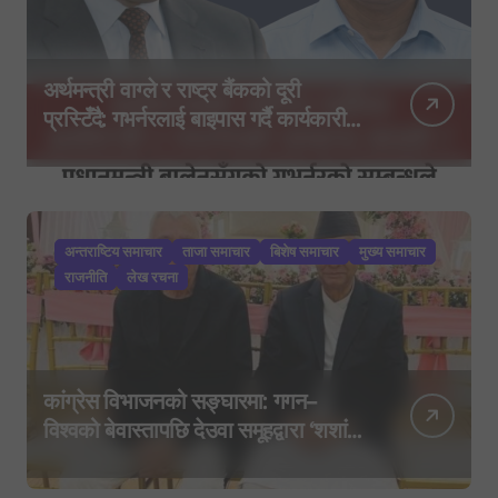
अर्थमन्त्री वाग्ले र राष्ट्र बैंकको दूरी
प्रस्टिँदै: गभर्नरलाई बाइपास गर्दै कार्यकारी
निर्देशकहरूलाई मन्त्रालय बोलाइयो
अन्तराष्टिय समाचार
ताजा समाचार
बिशेष समाचार
मुख्य समाचार
राजनीति
लेख रचना
कांग्रेस विभाजनको सङ्घारमा: गगन–
विश्वको बेवास्तापछि देउवा समूहद्वारा ‘शशांक
कार्ड’, साउन २९ मा नयाँ राजनीतिक
यात्राको घोषणा तयारी!