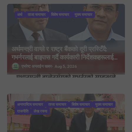
i
अर्थ
ताजा समाचार
बिशेष समाचार
मुख्य समाचार
o
n
अर्थमन्त्री वाग्ले र राष्ट्र बैंकको दूरी प्रस्टिँदै:
गभर्नरलाई बाइपास गर्दै कार्यकारी निर्देशकहरूलाई
मन्त्रालय बोलाइयो
एभरेष्ट अन्लाईन खबर
Aug 5, 2026
अन्तराष्टिय समाचार
ताजा समाचार
बिशेष समाचार
मुख्य समाचार
राजनीति
लेख रचना