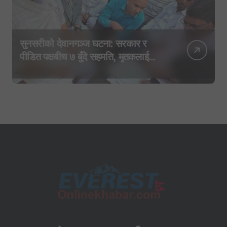
सुनसरीको देवानगञ्ज घटना: सरकार र
पीडित पक्षबीच ७ बुँदे सहमति, मृतकलाई
सहिद घोषणा र परिवारलाई राहत दिइने