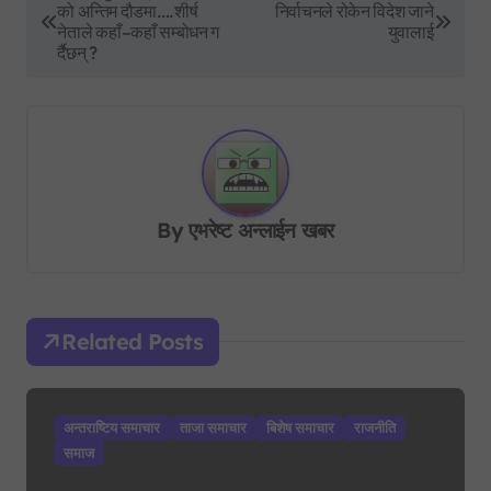
को अन्तिम दौडमा….शीर्ष
निर्वाचनले रोकेन विदेश जाने
o
नेताले कहाँ–कहाँ सम्बोधन ग
युवालाई
s
र्दैछन् ?
t
n
a
v
By
एभरेष्ट अन्लाईन खबर
i
g
a
t
Related Posts
i
o
अन्तराष्टिय समाचार
ताजा समाचार
बिशेष समाचार
राजनीति
n
समाज