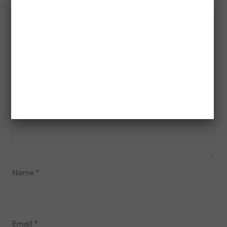
are marked
*
Comment
*
Name
*
Email
*