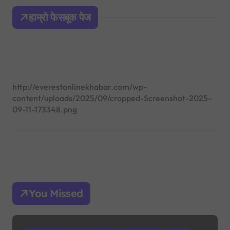
h
हाम्रो फेसबूक पेज
f
o
r
:
http://everestonlinekhabar.com/wp-
content/uploads/2025/09/cropped-Screenshot-2025-
09-11-173348.png
You Missed