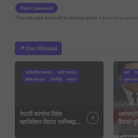
This site uses Akismet to reduce spam.
Learn how your c
You Missed
अन्तराष्टिय समाचार
ताजा समाचार
अर्थ
त
बिशेष समाचार
राजनीति
समाज
मुख्य समा
नेपाली कांग्रेस विशेष
अर्थमन्त्री
महाधिवेशन विवाद: सर्वोच्चद्वारा
बैंकको दूरी
मुद्दा सुरुदेखि नै सुनुवाइ गर्न
गभर्नरलाई 
आदेश, पुरानो फैसला
कार्यकारी