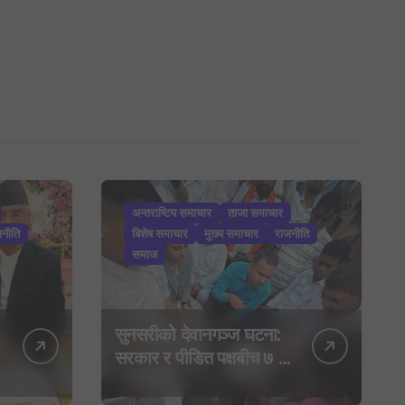
अन्तराष्टिय समाचार
ताजा समाचार
जनीति
बिशेष समाचार
मुख्य समाचार
राजनीति
समाज
सुनसरीको देवानगञ्ज घटना:
सरकार र पीडित पक्षबीच ७ बुँदे
सहमति, मृतकलाई सहिद
घोषणा र परिवारलाई राहत