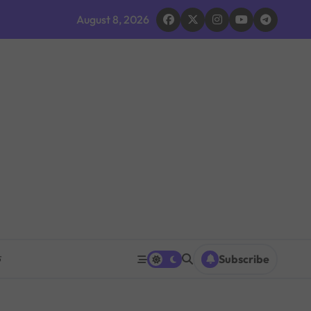
द घोषणा र परिवारलाई राहत दिइने
August 8, 2026
 भइरहेको सशस्त्रको निष्कर्ष
ूमिकाप्रति आलोचना, एकताको आह्वान
ग ठप्प
ारधारी टोली परिचालन
त पनि घट्ने
रको प्रश्नपत्र परीक्षा सुरु भएको ५ मिनेटमै ह्वाट्सएपमा भाइरल
क
Subscribe
 भएपछि राजीनामा मागिएको दाबी