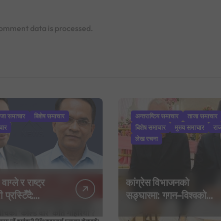
omment data is processed.
ाजा समाचार
बिशेष समाचार
अन्तराष्टिय समाचार
ताजा समाचार
चार
बिशेष समाचार
मुख्य समाचार
रा
लेख रचना
 वाग्ले र राष्ट्र
कांग्रेस विभाजनको
 प्रस्टिँदै:
सङ्घारमा: गगन–विश्वको
बाइपास गर्दै
बेवास्तापछि देउवा समूहद्वारा
 निर्देशकहरूलाई
‘शशांक कार्ड’, साउन २९ मा