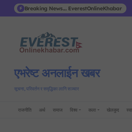
Skip
Breaking News.... EverestOnlineKhabar
to
content
एभरेष्ट अनलाईन खबर
सूचना, परिवर्तन र समृद्धिका लागि सञ्चार
राजनीति
अर्थ
समाज
विश्व
कला
खेलकुद
स्वा