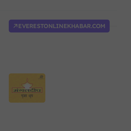
िक शक्ति सङ्घर्ष सतहमा
द भवन फिर्ता, सुरक्षा व्यवस्था कडा!
EVERESTONLINEKHABAR.COM
ल्भर बल’ र एम्बाप्पेलाई ‘गोल्डेन बुट’
याँ करका दरहरू निर्धारण
द
न आदेश, पुरानो फैसला पुनरावलोकन हुने