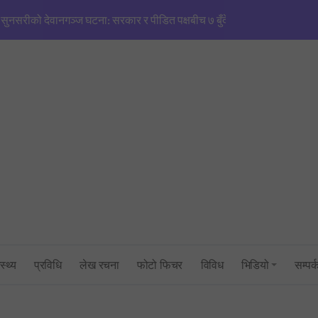
सुनसरीको देवानगञ्ज घटना: सरकार र पीडित पक्षबीच ७ बुँदे सहमति, मृतकलाई सहि
मणिपुरजस्तै हिंसाको खतरा’: एनजीओ/आईएनजीओको आडमा तराई विभाजित गर्ने खेल
सिंहदरबारमा सर्वदलीय बैठक: तराई–मधेश तनाव नियन्त्रणमा सरकारको फितलो भ
सुनसरी घटनाको राँको सिरहामा: प्रधानमन्त्रीको राजीनामा माग्दै पूर्व-पश्चिम राजमार्
तनावग्रस्त कप्तानगन्जमा ब्यारेकबाट निस्कियो सेना, बख्तरबन्द गाडीसहित हतिय
१ रुपैयाँको नयाँ सिक्कामा ‘चुच्चे नक्सा’ र आकाश भैरवको चित्र राखिने, तौल र लाग
त्रिभुवन विश्वविद्यालयको परीक्षा प्रणालीमाथि गम्भीर प्रश्न: एमबिएस प्रथम सेमेस्ट
स्थ्य
प्रविधि
लेख रचना
फोटो फिचर
विविध
भिडियो
सम्पर्
सांसद् अरबिन्द साहविरुद्ध फेसबुकमा आक्रामक पोष्ट गर्ने अन्सारी पक्राउ
उद्योगमन्त्री यादव र प्रधानमन्त्री सचिवालयबीचको तनावः पक्राउ प्रयास असफल