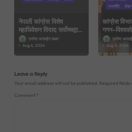
a
राजनीति
लेख 
t
नेपाली कांग्रेस विशेष
कांग्रेस विभ
i
महाधिवेशन विवाद: सर्वोच्चद्वारा
गगन–विश्वको 
o
मुद्दा सुरुदेखि नै सुनुवाइ गर्न
देउवा समूहद्वा
एभरेष्ट अन्लाईन खबर
एभरेष्ट अन्ल
आदेश, पुरानो फैसला
साउन २९ मा 
Aug 6, 2026
Aug 3, 2026
n
पुनरावलोकन हुने
यात्राको घोष
Leave a Reply
Your email address will not be published.
Required field
Comment
*