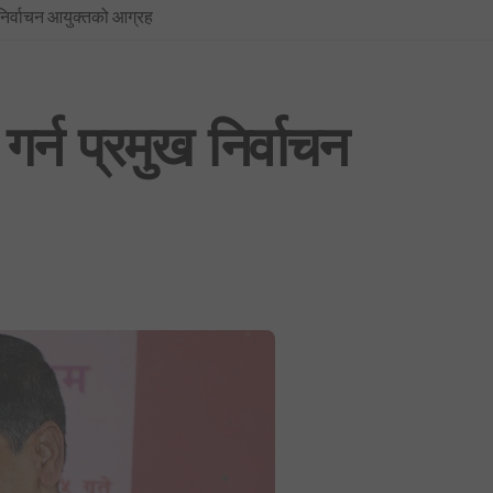
 निर्वाचन आयुक्तको आग्रह
प्रधानमन्त्रीको सचिवालयबाटै अर्थ मन्त्रालय ओझेलमा: बालेन र स्वर्णिमको आन्तर
BREAKING NEWS : नयाँ दिल्लीमा प्रदर्शन उग्र बन्दै: प्रधानमन्त्री मोदीद्वारा संस
फिफा विश्वकप २०२६: उपाधिसँगै व्यक्तिगत अवार्डमा पनि स्पेनको दबदबा, मेसीलाई ‘सि
र्न प्रमुख निर्वाचन
साउन १ देखि लागू हुने गरी शैक्षिक, उपचार र सेयर कारोबारसहित विभिन्न क्षेत्रमा न
भूमिको वर्गीकरण नगर्ने ४०५ स्थानीय तहमा आजैदेखि जग्गा कित्ताकाट पूर्ण रूपमा बन्
नेपाली कांग्रेस विशेष महाधिवेशन विवाद: सर्वोच्चद्वारा मुद्दा सुरुदेखि नै सुनुवाइ गर्