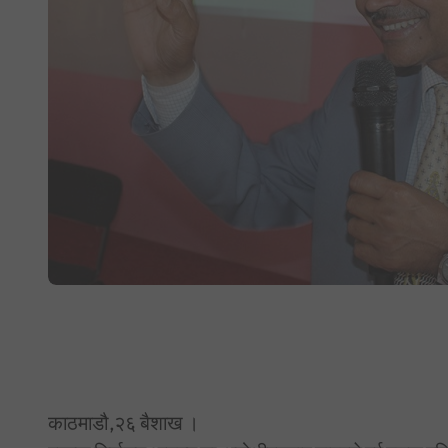
काठमाडौ,२६ बैशाख ।