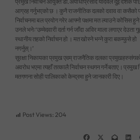
प्रमुख निर्वाचन आयुक्त डा.अयोधीप्रसाद यादवले दुई दशक पछि ह
आग्रह गर्नुभएको छ । कुनै राजनीतिक दलको दवाव वा कसैको 
निर्वाचनमा बल प्रयोग गरेर आफ्नो पक्षमा मत ल्याउने कोसिस हु
उनले भनेः‘उम्मेदवारी दर्ता गर्न जाँदा अविर माला लगाएर देउता गुहा
स्थानीय तहको निर्वाचन हो । मत खोस्ने भन्ने कुरा बकम्फुसे हो 
नगर्नुस्।’
सुरक्षा निकायका प्रमुख एवम् राजनैतिक दलका प्रमुखहरुसंगको अ
अवरोध भएमा त्यहाँ तत्कालै निर्वाचन स्थगन गर्ने बताए। प्रमुख
मतगणना सोही पालिकाको केन्द्रमा हुने जानकारी दिए।
Post Views:
204