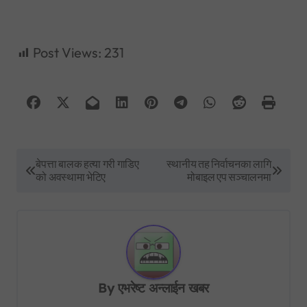
Post Views:
231
P
बेपत्ता बालक हत्या गरी गाडिए
स्थानीय तह निर्वाचनका लागि
को अवस्थामा भेटिए
मोबाइल एप सञ्चालनमा
o
s
t
n
a
By
एभरेष्ट अन्लाईन खबर
v