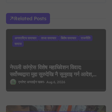
i
g
Related Posts
a
t
i
अन्तराष्टिय समाचार
ताजा समाचार
बिशेष समाचार
राजनीति
o
समाज
n
नेपाली कांग्रेस विशेष महाधिवेशन विवाद:
सर्वोच्चद्वारा मुद्दा सुरुदेखि नै सुनुवाइ गर्न आदेश,
पुरानो फैसला पुनरावलोकन हुने
एभरेष्ट अन्लाईन खबर
Aug 6, 2026