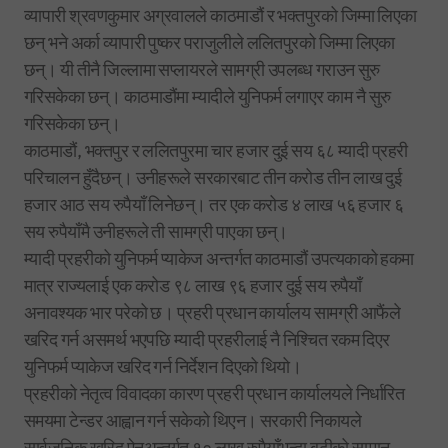
व्यापारी श्रवणकुमार अग्रवालले काठमाडौं र भक्तपुरको जिम्मा लिएका
छन् भने अर्का व्यापारी पुष्कर पराजुलीले ललितपुरको जिम्मा लिएका
छन्। यी तीनै जिल्लामा सप्लायरले सामग्री उपलब्ध गराउन सुरु
गरिसकेका छन्। काठमाडौंमा म्यादीले युनिफर्म लगाएर काम नै सुरु
गरिसकेका छन्।
काठमाडौं, भक्तपुर र ललितपुरमा चार हजार दुई सय ६८ म्यादी प्रहरी
परिचालन हुँदैछन्। उनीहरूले सरकारबाट तीन करोड तीन लाख दुई
हजार आठ सय रुपैयाँ लिनेछन्। तर एक करोड ४ लाख ५६ हजार ६
सय रुपैयाँमै उनीहरूले ती सामग्री पाएका छन्।
म्यादी प्रहरीको युनिफर्म प्याकेज अन्तर्गत काठमाडौं उपत्यकाको हकमा
मात्र राज्यलाई एक करोड ९८ लाख ९६ हजार दुई सय रुपैयाँ
अनावश्यक भार परेको छ। प्रहरी प्रधान कार्यालय सामग्री आफैंले
खरिद गर्न असमर्थ भएपछि म्यादी प्रहरीलाई नै निश्चित रकम दिएर
युनिफर्म प्याकेज खरिद गर्न निर्देशन दिएको थियो।
प्रहरीको नेतृत्व विवादका कारण प्रहरी प्रधान कार्यालयले निर्धारित
समयमा टेन्डर आह्वान गर्न सकेको थिएन। सरकारी निकायले
सार्वजनिक खरिद ऐनअन्तर्गत १० लाख रुपैयाँभन्दा बढीको सामान