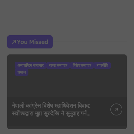
You Missed
अन्तराष्टिय समाचार
ताजा समाचार
बिशेष समाचार
राजनीति
समाज
नेपाली कांग्रेस विशेष महाधिवेशन विवाद:
सर्वोच्चद्वारा मुद्दा सुरुदेखि नै सुनुवाइ गर्न
आदेश, पुरानो फैसला पुनरावलोकन हुने