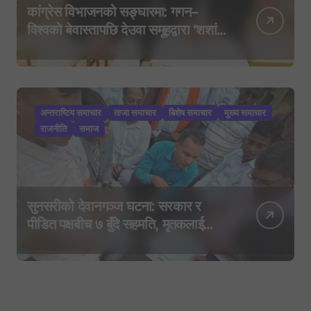
कांग्रेस विभाजनको सङ्घारमा: गगन–
विश्वको बेवास्तापछि देउवा समूहद्वारा ‘शशांक
कार्ड’, साउन २९ मा नयाँ राजनीतिक
यात्राको घोषणा तयारी!
अन्तराष्टिय समाचार
ताजा समाचार
बिशेष समाचार
मुख्य समाचार
राजनीति
समाज
सुनसरीको देवानगञ्ज घटना: सरकार र
पीडित पक्षबीच ७ बुँदे सहमति, मृतकलाई
सहिद घोषणा र परिवारलाई राहत दिइने