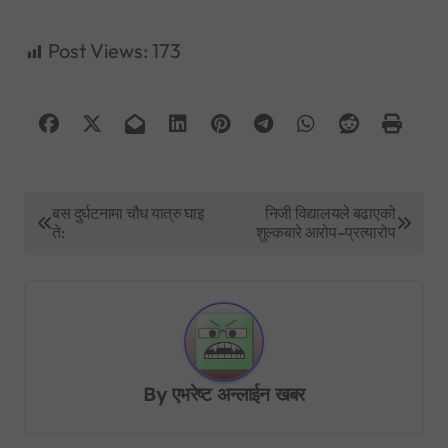
Post Views:
173
P
बस दुर्घटनामा चौध यात्रु घाइ
निजी विद्यालयले बढाएको
ते:
शुल्कबारे आरोप–प्रत्यारोप
o
s
t
n
a
By
एभरेष्ट अन्लाईन खबर
v
i