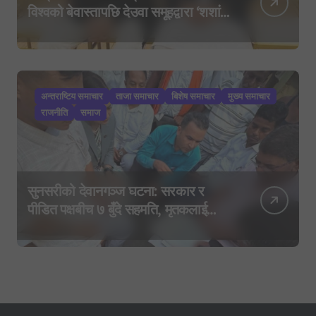
विश्वको बेवास्तापछि देउवा समूहद्वारा ‘शशांक
कार्ड’, साउन २९ मा नयाँ राजनीतिक
यात्राको घोषणा तयारी!
अन्तराष्टिय समाचार
ताजा समाचार
बिशेष समाचार
मुख्य समाचार
राजनीति
समाज
सुनसरीको देवानगञ्ज घटना: सरकार र
पीडित पक्षबीच ७ बुँदे सहमति, मृतकलाई
सहिद घोषणा र परिवारलाई राहत दिइने