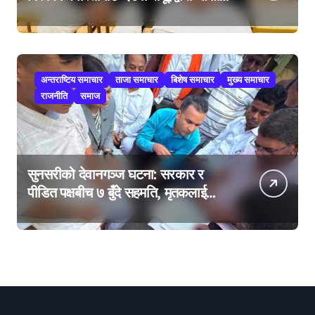
कार्ड’, साउन २९ मा नयाँ राजनीतिक
यात्राको घोषणा तयारी!
अन्तराष्टिय समाचार
ताजा समाचार
बिशेष समाचार
मुख्य समाचार
राजनीति
समाज
सुनसरीको देवानगञ्ज घटना: सरकार र
पीडित पक्षबीच ७ बुँदे सहमति, मृतकलाई
सहिद घोषणा र परिवारलाई राहत दिइने