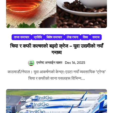
ताजा समाचार
प्रविधि
बिशेष समाचार
लेख रचना
विश्व
समाज
चिया र कफी कल्चरको बढ्दो क्रेज – युवा उद्यमीको नयाँ
गन्तव्य
एभरेष्ट अन्लाईन खबर
Dec 16, 2025
काठमाडौं/नेपाल। युवा आकर्षणको केन्द्र: एउटा नयाँ व्यवसायिक ‘ट्रेन्ड’
चिया र कफीको साना पसलहरू विभिन्न...