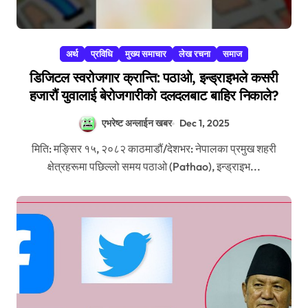
अर्थ
प्रविधि
मुख्य समाचार
लेख रचना
समाज
डिजिटल स्वरोजगार क्रान्ति: पठाओ, इन्ड्राइभले कसरी
हजारौं युवालाई बेरोजगारीको दलदलबाट बाहिर निकाले?
एभरेष्ट अन्लाईन खबर
Dec 1, 2025
मिति: मङ्सिर १५, २०८२ काठमाडौं/देशभर: नेपालका प्रमुख शहरी
क्षेत्रहरूमा पछिल्लो समय पठाओ (Pathao), इन्ड्राइभ...