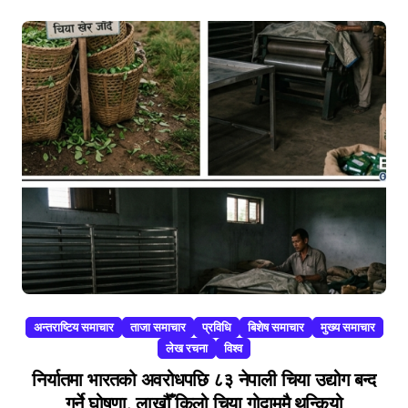
अन्तराष्टिय समाचार
ताजा समाचार
प्रविधि
बिशेष समाचार
मुख्य समाचार
लेख रचना
विश्व
निर्यातमा भारतको अवरोधपछि ८३ नेपाली चिया उद्योग बन्द
गर्ने घोषणा, लाखौँ किलो चिया गोदाममै थन्कियो