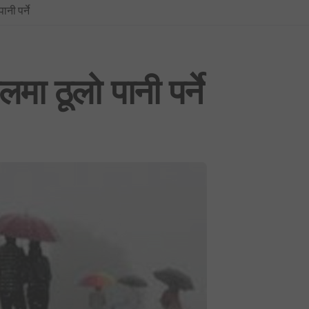
पानी पर्ने
प्रधानमन्त्रीको सचिवालयबाटै अर्थ मन्त्रालय ओझेलमा: बालेन र स्वर्णिमको आन्तर
BREAKING NEWS : नयाँ दिल्लीमा प्रदर्शन उग्र बन्दै: प्रधानमन्त्री मोदीद्वारा संस
फिफा विश्वकप २०२६: उपाधिसँगै व्यक्तिगत अवार्डमा पनि स्पेनको दबदबा, मेसीलाई ‘सि
पालमा ठूलो पानी पर्ने
साउन १ देखि लागू हुने गरी शैक्षिक, उपचार र सेयर कारोबारसहित विभिन्न क्षेत्रमा न
भूमिको वर्गीकरण नगर्ने ४०५ स्थानीय तहमा आजैदेखि जग्गा कित्ताकाट पूर्ण रूपमा बन्
नेपाली कांग्रेस विशेष महाधिवेशन विवाद: सर्वोच्चद्वारा मुद्दा सुरुदेखि नै सुनुवाइ गर्