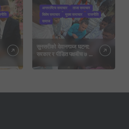
अन्तराष्टिय समाचार
ताजा समाचार
जनीति
बिशेष समाचार
मुख्य समाचार
राजनीति
समाज
सुनसरीको देवानगञ्ज घटना:
सरकार र पीडित पक्षबीच ७ बुँदे
सहमति, मृतकलाई सहिद
घोषणा र परिवारलाई राहत
दिइने