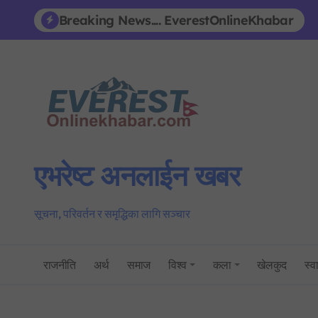
Skip
Breaking News.... EverestOnlineKhabar
to
content
एभरेष्ट अनलाईन खबर
सूचना, परिवर्तन र समृद्धिका लागि सञ्चार
राजनीति
अर्थ
समाज
विश्व
कला
खेलकुद
स्वा