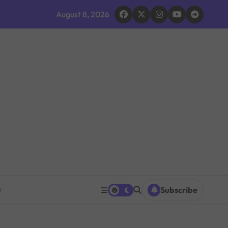
द घोषणा र परिवारलाई राहत दिइने
August 8, 2026
 भइरहेको सशस्त्रको निष्कर्ष
ूमिकाप्रति आलोचना, एकताको आह्वान
ग ठप्प
ारधारी टोली परिचालन
त पनि घट्ने
रको प्रश्नपत्र परीक्षा सुरु भएको ५ मिनेटमै ह्वाट्सएपमा भाइरल
क
Subscribe
 भएपछि राजीनामा मागिएको दाबी