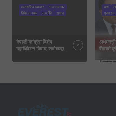
अन्तराष्टिय समाचार
ताजा समाचार
अर्थ
त
बिशेष समाचार
राजनीति
समाज
मुख्य समा
नेपाली कांग्रेस विशेष
अर्थमन्त्री
महाधिवेशन विवाद: सर्वोच्चद्वारा
बैंकको दूरी
मुद्दा सुरुदेखि नै सुनुवाइ गर्न
गभर्नरलाई 
आदेश, पुरानो फैसला
कार्यकारी
पुनरावलोकन हुने
मन्त्रालय