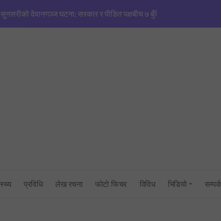
सुनसरीको देवानगञ्ज घटना: सरकार र पीडित पक्षबीच ७ बुँदे सहमति, मृतकलाई सहि
मणिपुरजस्तै हिंसाको खतरा’: एनजीओ/आईएनजीओको आडमा तराई विभाजित गर्ने खेल
सिंहदरबारमा सर्वदलीय बैठक: तराई–मधेश तनाव नियन्त्रणमा सरकारको फितलो भ
सुनसरी घटनाको राँको सिरहामा: प्रधानमन्त्रीको राजीनामा माग्दै पूर्व-पश्चिम राजमार्
तनावग्रस्त कप्तानगन्जमा ब्यारेकबाट निस्कियो सेना, बख्तरबन्द गाडीसहित हतिय
१ रुपैयाँको नयाँ सिक्कामा ‘चुच्चे नक्सा’ र आकाश भैरवको चित्र राखिने, तौल र लाग
त्रिभुवन विश्वविद्यालयको परीक्षा प्रणालीमाथि गम्भीर प्रश्न: एमबिएस प्रथम सेमेस्ट
स्थ्य
प्रविधि
लेख रचना
फोटो फिचर
विविध
भिडियो
सम्पर्
सांसद् अरबिन्द साहविरुद्ध फेसबुकमा आक्रामक पोष्ट गर्ने अन्सारी पक्राउ
उद्योगमन्त्री यादव र प्रधानमन्त्री सचिवालयबीचको तनावः पक्राउ प्रयास असफल