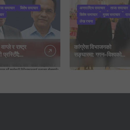
ाजा समाचार
बिशेष समाचार
अन्तराष्टिय समाचार
ताजा समाचार
चार
बिशेष समाचार
मुख्य समाचार
रा
लेख रचना
 वाग्ले र राष्ट्र
कांग्रेस विभाजनको
 प्रस्टिँदै:
सङ्घारमा: गगन–विश्वको
बाइपास गर्दै
बेवास्तापछि देउवा समूहद्वारा
 निर्देशकहरूलाई
‘शशांक कार्ड’, साउन २९ मा
 बोलाइयो
नयाँ राजनीतिक यात्राको
घोषणा तयारी!