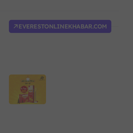
िक शक्ति सङ्घर्ष सतहमा
द भवन फिर्ता, सुरक्षा व्यवस्था कडा!
EVERESTONLINEKHABAR.COM
ल्भर बल’ र एम्बाप्पेलाई ‘गोल्डेन बुट’
याँ करका दरहरू निर्धारण
द
न आदेश, पुरानो फैसला पुनरावलोकन हुने