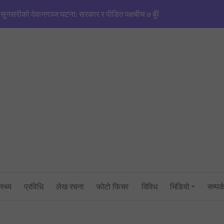
मणिपुरजस्तै हिंसाको खतरा’: एनजीओ/आईएनजीओको आडमा तराई विभाजित गर्ने खेल
सिंहदरबारमा सर्वदलीय बैठक: तराई–मधेश तनाव नियन्त्रणमा सरकारको फितलो भ
सुनसरी घटनाको राँको सिरहामा: प्रधानमन्त्रीको राजीनामा माग्दै पूर्व-पश्चिम राजमार्
तनावग्रस्त कप्तानगन्जमा ब्यारेकबाट निस्कियो सेना, बख्तरबन्द गाडीसहित हतिय
१ रुपैयाँको नयाँ सिक्कामा ‘चुच्चे नक्सा’ र आकाश भैरवको चित्र राखिने, तौल र लाग
त्रिभुवन विश्वविद्यालयको परीक्षा प्रणालीमाथि गम्भीर प्रश्न: एमबिएस प्रथम सेमेस्ट
सांसद् अरबिन्द साहविरुद्ध फेसबुकमा आक्रामक पोष्ट गर्ने अन्सारी पक्राउ
स्थ्य
प्रविधि
लेख रचना
फोटो फिचर
विविध
भिडियो
सम्पर्
उद्योगमन्त्री यादव र प्रधानमन्त्री सचिवालयबीचको तनावः पक्राउ प्रयास असफल
प्रधानमन्त्रीको सचिवालयबाटै अर्थ मन्त्रालय ओझेलमा: बालेन र स्वर्णिमको आन्तर