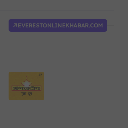
द भवन फिर्ता, सुरक्षा व्यवस्था कडा!
ल्भर बल’ र एम्बाप्पेलाई ‘गोल्डेन बुट’
EVERESTONLINEKHABAR.COM
याँ करका दरहरू निर्धारण
द
न आदेश, पुरानो फैसला पुनरावलोकन हुने