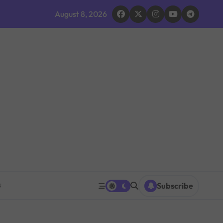
August 8, 2026
 भइरहेको सशस्त्रको निष्कर्ष
ूमिकाप्रति आलोचना, एकताको आह्वान
ग ठप्प
ारधारी टोली परिचालन
त पनि घट्ने
रको प्रश्नपत्र परीक्षा सुरु भएको ५ मिनेटमै ह्वाट्सएपमा भाइरल
क
Subscribe
 भएपछि राजीनामा मागिएको दाबी
िक शक्ति सङ्घर्ष सतहमा