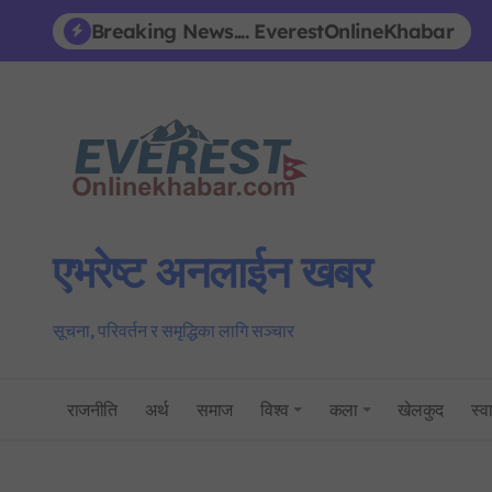
Skip
Breaking News.... EverestOnlineKhabar
to
content
एभरेष्ट अनलाईन खबर
सूचना, परिवर्तन र समृद्धिका लागि सञ्चार
राजनीति
अर्थ
समाज
विश्व
कला
खेलकुद
स्वा