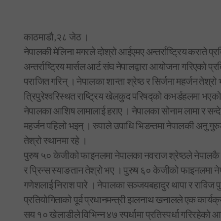
काठमाडौ,२८ जेठ ।
नेपालकी मेलिना मगरले दोश्रो आईएमए अन्तर्राष्ट्रिय कराते प
अन्तर्राष्ट्रिय मार्सल आर्ट संघ नेपालद्वारा आयोजना गरिएको
पराजित गरिन् । नेपालका शान्ता श्रेष्ठ र सिर्जना महर्जन तेश्रो
त्रिपुरेश्वरिस्थत राष्ट्रिय खेलकुद परिषद्को कभर्डहलमा भए
नेपालका आशिष लामालाई हराए । नेपालका सोनाम लामा र सन्देश 
महर्जन पहिलो भइन् । रुपाले उपाधि भिडन्तमा नेपालकी अनु गुरु
तेश्रो स्थानमा रहे ।
पुरुष ५० केजीको फाइनलमा नेपालका नवराज श्रेष्ठले नेपालकै 
र प्रिन्स स्याङतान तेश्रो भए । पुरुष ६० केजीको फाइनलमा न
गणेशलाई निराश पारे । नेपालका सञ्जयबहादुर थापा र राविज पु
प्रतियोगिताको पूर्व प्रधानमन्त्री झलनाथ खनालले एक कार्यक्
सय १० खेलाडीले विभिन्न ४७ स्पर्धामा प्रतिस्पर्धा गरिरहेको आय