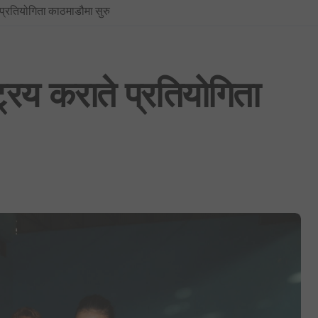
े प्रतियोगिता काठमाडौमा सुरु
BREAKING NEWS : नयाँ दिल्लीमा प्रदर्शन उग्र बन्दै: प्रधानमन्त्री मोदीद्वारा संस
फिफा विश्वकप २०२६: उपाधिसँगै व्यक्तिगत अवार्डमा पनि स्पेनको दबदबा, मेसीलाई ‘सि
साउन १ देखि लागू हुने गरी शैक्षिक, उपचार र सेयर कारोबारसहित विभिन्न क्षेत्रमा न
्रिय कराते प्रतियोगिता
भूमिको वर्गीकरण नगर्ने ४०५ स्थानीय तहमा आजैदेखि जग्गा कित्ताकाट पूर्ण रूपमा बन्
नेपाली कांग्रेस विशेष महाधिवेशन विवाद: सर्वोच्चद्वारा मुद्दा सुरुदेखि नै सुनुवाइ गर्