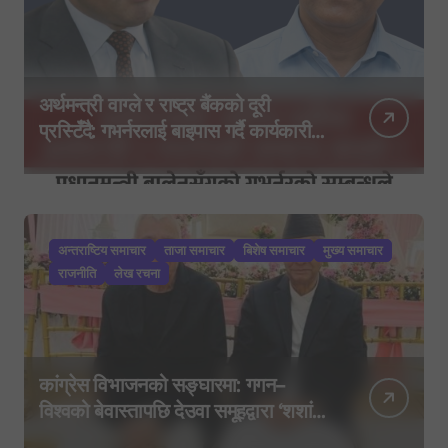
अर्थमन्त्री वाग्ले र राष्ट्र बैंकको दूरी
प्रस्टिँदै: गभर्नरलाई बाइपास गर्दै कार्यकारी
निर्देशकहरूलाई मन्त्रालय बोलाइयो
अन्तराष्टिय समाचार
ताजा समाचार
बिशेष समाचार
मुख्य समाचार
राजनीति
लेख रचना
कांग्रेस विभाजनको सङ्घारमा: गगन–
विश्वको बेवास्तापछि देउवा समूहद्वारा ‘शशांक
कार्ड’, साउन २९ मा नयाँ राजनीतिक