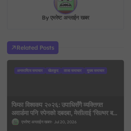
a
v
By
एभरेष्ट अन्लाईन खबर
i
g
a
Related Posts
t
i
अन्तराष्टिय समाचार
खेलकुद
ताजा समाचार
मुख्य समाचार
o
n
फिफा विश्वकप २०२६: उपाधिसँगै व्यक्तिगत
अवार्डमा पनि स्पेनको दबदबा, मेसीलाई ‘सिल्भर बल’
र एम्बाप्पेलाई ‘गोल्डेन बुट’
एभरेष्ट अन्लाईन खबर
Jul 20, 2026