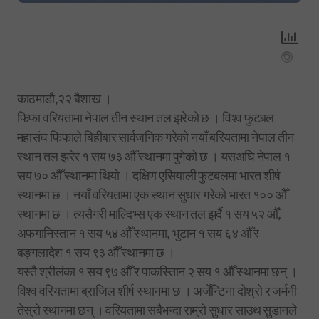
काठमाडौ,२२ बैशाख ।
फिफा वरियतामा नेपाल तीन स्थान तल झरेको छ । विश्व फुटबल
महासंघ फिफाले बिहीबार सार्वजनिक गरेको नयाँ बरियतामा नेपाल तीन
स्थान तल झरेर १ सय ७३ औँ स्थानमा पुगेको छ । यसअघि नेपाल १
सय ७० औँ स्थानमा थियो । दक्षिण एसियाली फुटबलमा भारत शीर्ष
स्थानमा छ । नयाँ वरियतामा एक स्थान सुधार गरेको भारत १०० औँ
स्थानमा छ । त्यसैगरी माल्दिभ्स एक स्थान तल झर्दै १ सय ५२ औँ,
अफगानिस्तान १ सय ५४ औँ स्थानमा, भुटान १ सय ६४ औँ र
बङ्गलादेश १ सय ९३ औँ स्थानमा छ ।
यस्तै श्रीलंका १ सय ९७ औँ र पाकस्तिान २ सय १ औँ स्थानमा छन् ।
विश्व वरियतामा ब्राजिल शीर्ष स्थानमा छ । अर्जेन्टिना दोश्रो र जर्मनी
तेस्रो स्थानमा छन् । वरियतामा सबैभन्दा राम्रो सुधार साउथ सुडानले