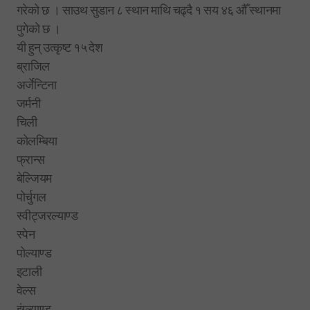
गरेको छ । साउथ सुडान ८ स्थान माथि चढ्दै १ सय ४६ औँ स्थानमा
पुगेको छ ।
यी हुन् उत्कृष्ट १५ देश
ब्राजिल
अर्जेन्टिना
जर्मनी
चिली
कोलम्बिया
फ्रान्स
बेल्जियम
पोर्चुगल
स्वीट्जरल्याण्ड
स्पेन
पोल्याण्ड
इटाली
वेल्स
इंग्ल्याण्ड