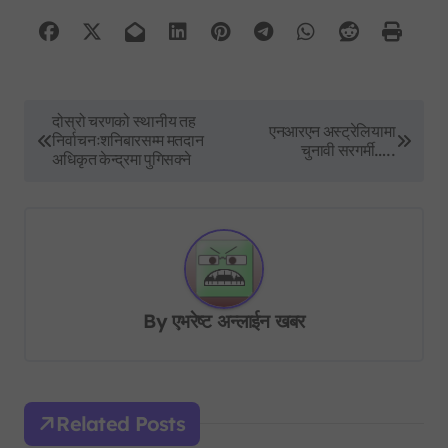
P
दोस्रो चरणको स्थानीय तह
एनआरएन अस्ट्रेलियामा
निर्वाचनःशनिबारसम्म मतदान
o
चुनावी सरगर्मी…..
अधिकृत केन्द्रमा पुगिसक्ने
s
t
n
a
v
By
एभरेष्ट अन्लाईन खबर
i
g
a
Related Posts
t