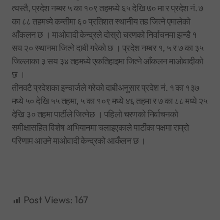
त्यस्तै, प्रदेश नम्बर ५ का १०९ तहमध्ये ६५ देखि ७० मा र प्रदेश नं. ७
का ८८ तहमध्ये कम्तीमा ६० प्रतिशत स्थानीय तह जित्ने एमालेको
आँकलन छ । माओवादी केन्द्रले दोस्रो चरणको निर्वाचनमा झन्डै १
सय २० स्थानमा जित्ने दाबी गरेको छ । प्रदेश नम्बर १, ५ र ७ का ३५
जिल्लाका ३ सय ३४ तहमध्ये एकतिहाइमा जित्ने आँकलन माओवादीको
छ ।
तीनवटै प्रदेशका इन्चार्जले गरेको दाबीअनुसार प्रदेश नं. १ का १३७
मध्ये ५० देखि ५५ तहमा, ५ का १०९ मध्ये ४६ तहमा र ७ का ८८ मध्ये २५
देखि ३० तहमा पार्टीले जित्नेछ । पहिलो चरणको निर्वाचनको
समीक्षासहित विशेष अभियानमा चलाइएकाले पार्टीका पक्षमा राम्रो
परिणाम आउने माओवादी केन्द्रको आकँलन छ ।
Post Views:
167