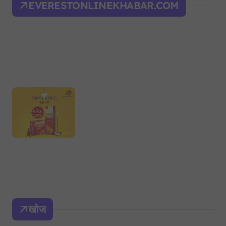
EVERESTONLINEKHABAR.COM
खोज