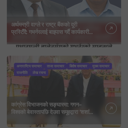
अर्थमन्त्री वाग्ले र राष्ट्र बैंकको दूरी
प्रस्टिँदै: गभर्नरलाई बाइपास गर्दै कार्यकारी
निर्देशकहरूलाई मन्त्रालय बोलाइयो
अन्तराष्टिय समाचार
ताजा समाचार
बिशेष समाचार
मुख्य समाचार
राजनीति
लेख रचना
कांग्रेस विभाजनको सङ्घारमा: गगन–
विश्वको बेवास्तापछि देउवा समूहद्वारा ‘शशांक
कार्ड’, साउन २९ मा नयाँ राजनीतिक
यात्राको घोषणा तयारी!