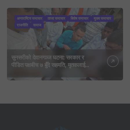
अन्तराष्टिय समाचार
ताजा समाचार
बिशेष समाचार
मुख्य समाचार
राजनीति
समाज
सुनसरीको देवानगञ्ज घटना: सरकार र
पीडित पक्षबीच ७ बुँदे सहमति, मृतकलाई
सहिद घोषणा र परिवारलाई राहत दिइने