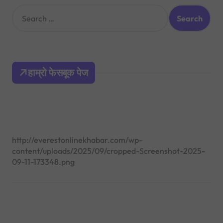
S
e
a
r
c
h
हाम्रो फेसबूक पेज
f
o
r
:
http://everestonlinekhabar.com/wp-
content/uploads/2025/09/cropped-Screenshot-2025-
09-11-173348.png