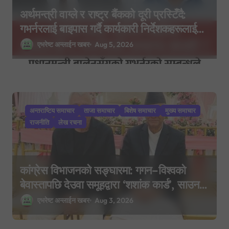
अर्थमन्त्री वाग्ले र राष्ट्र बैंकको दूरी प्रस्टिँदै:
गभर्नरलाई बाइपास गर्दै कार्यकारी निर्देशकहरूलाई
मन्त्रालय बोलाइयो
एभरेष्ट अन्लाईन खबर
Aug 5, 2026
अन्तराष्टिय समाचार
ताजा समाचार
बिशेष समाचार
मुख्य समाचार
राजनीति
लेख रचना
कांग्रेस विभाजनको सङ्घारमा: गगन–विश्वको
बेवास्तापछि देउवा समूहद्वारा ‘शशांक कार्ड’, साउन
२९ मा नयाँ राजनीतिक यात्राको घोषणा तयारी!
एभरेष्ट अन्लाईन खबर
Aug 3, 2026