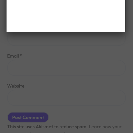
Name
*
Email
*
Website
This site uses Akismet to reduce spam.
Learn how your