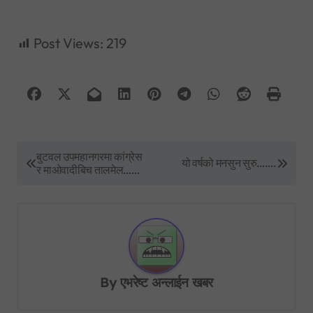
Post Views:
219
P
बुटवल उपमहानगरमा कांग्रेस
यो वर्षको मनसुन सुरु…….
र माओवादीबिच तालमेल……
o
s
t
n
a
By
एभरेष्ट अन्लाईन खबर
v
i