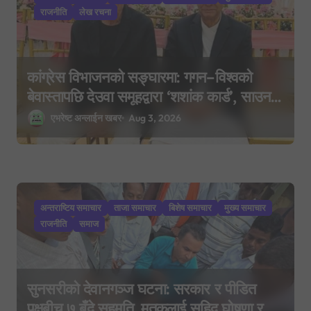
राजनीति
लेख रचना
कांग्रेस विभाजनको सङ्घारमा: गगन–विश्वको
बेवास्तापछि देउवा समूहद्वारा ‘शशांक कार्ड’, साउन
२९ मा नयाँ राजनीतिक यात्राको घोषणा तयारी!
एभरेष्ट अन्लाईन खबर
Aug 3, 2026
अन्तराष्टिय समाचार
ताजा समाचार
बिशेष समाचार
मुख्य समाचार
राजनीति
समाज
सुनसरीको देवानगञ्ज घटना: सरकार र पीडित
पक्षबीच ७ बुँदे सहमति, मृतकलाई सहिद घोषणा र