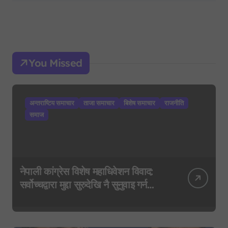
You Missed
अन्तराष्टिय समाचार
ताजा समाचार
बिशेष समाचार
राजनीति
समाज
नेपाली कांग्रेस विशेष महाधिवेशन विवाद:
सर्वोच्चद्वारा मुद्दा सुरुदेखि नै सुनुवाइ गर्न
आदेश, पुरानो फैसला पुनरावलोकन हुने