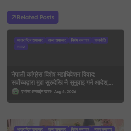
g
Related Posts
a
t
i
अन्तराष्टिय समाचार
ताजा समाचार
बिशेष समाचार
राजनीति
o
समाज
n
नेपाली कांग्रेस विशेष महाधिवेशन विवाद:
सर्वोच्चद्वारा मुद्दा सुरुदेखि नै सुनुवाइ गर्न आदेश,
पुरानो फैसला पुनरावलोकन हुने
एभरेष्ट अन्लाईन खबर
Aug 6, 2026
अन्तराष्टिय समाचार
ताजा समाचार
बिशेष समाचार
मुख्य समाचार