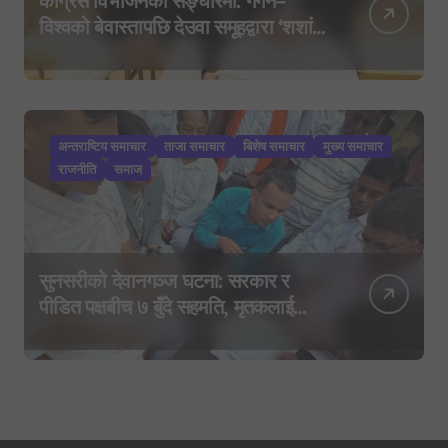
कांग्रेस विभाजनको सङ्घारमा: गगन–
विश्वको बेवास्तापछि देउवा समूहद्वारा ‘शशांक
कार्ड’, साउन २९ मा नयाँ राजनीतिक
यात्राको घोषणा तयारी!
अन्तराष्टिय समाचार
ताजा समाचार
बिशेष समाचार
मुख्य समाचार
राजनीति
समाज
सुनसरीको देवानगञ्ज घटना: सरकार र
पीडित पक्षबीच ७ बुँदे सहमति, मृतकलाई
सहिद घोषणा र परिवारलाई राहत दिइने