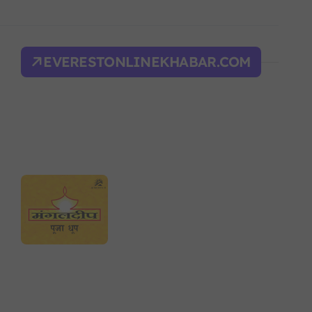
िक शक्ति सङ्घर्ष सतहमा
द भवन फिर्ता, सुरक्षा व्यवस्था कडा!
EVERESTONLINEKHABAR.COM
ल्भर बल’ र एम्बाप्पेलाई ‘गोल्डेन बुट’
याँ करका दरहरू निर्धारण
द
न आदेश, पुरानो फैसला पुनरावलोकन हुने