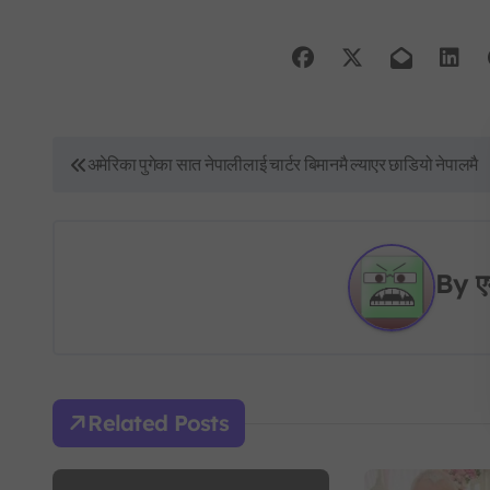
P
अमेरिका पुगेका सात नेपालीलाई चार्टर बिमानमै ल्याएर छाडियो नेपालमै
o
s
By
ए
t
n
a
v
Related Posts
i