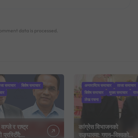
omment data is processed.
ाजा समाचार
बिशेष समाचार
अन्तराष्टिय समाचार
ताजा समाचार
चार
बिशेष समाचार
मुख्य समाचार
रा
लेख रचना
 वाग्ले र राष्ट्र
कांग्रेस विभाजनको
 प्रस्टिँदै:
सङ्घारमा: गगन–विश्वको