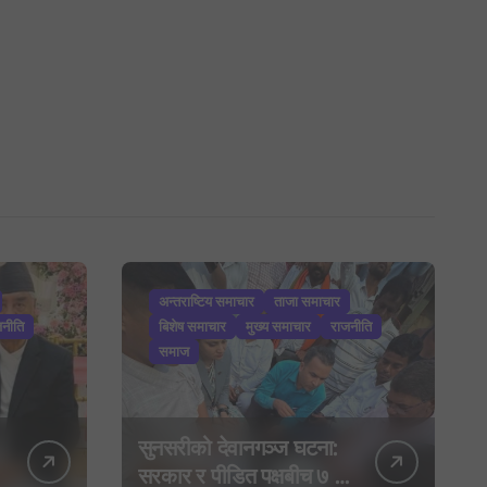
अन्तराष्टिय समाचार
ताजा समाचार
जनीति
बिशेष समाचार
मुख्य समाचार
राजनीति
समाज
सुनसरीको देवानगञ्ज घटना:
सरकार र पीडित पक्षबीच ७ बुँदे