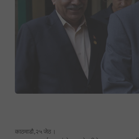
काठमाडौ,२५ जेठ ।