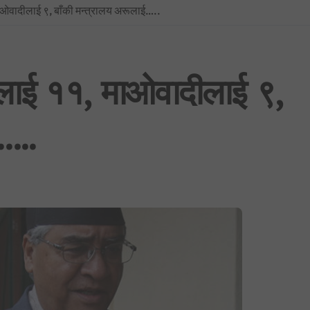
ाओवादीलाई ९, बाँकी मन्त्रालय अरूलाई…..
प्रधानमन्त्रीको सचिवालयबाटै अर्थ मन्त्रालय ओझेलमा: बालेन र स्वर्णिमको आन्तर
BREAKING NEWS : नयाँ दिल्लीमा प्रदर्शन उग्र बन्दै: प्रधानमन्त्री मोदीद्वारा संस
फिफा विश्वकप २०२६: उपाधिसँगै व्यक्तिगत अवार्डमा पनि स्पेनको दबदबा, मेसीलाई ‘सि
सलाई ११, माओवादीलाई ९,
साउन १ देखि लागू हुने गरी शैक्षिक, उपचार र सेयर कारोबारसहित विभिन्न क्षेत्रमा न
…..
भूमिको वर्गीकरण नगर्ने ४०५ स्थानीय तहमा आजैदेखि जग्गा कित्ताकाट पूर्ण रूपमा बन्
नेपाली कांग्रेस विशेष महाधिवेशन विवाद: सर्वोच्चद्वारा मुद्दा सुरुदेखि नै सुनुवाइ गर्