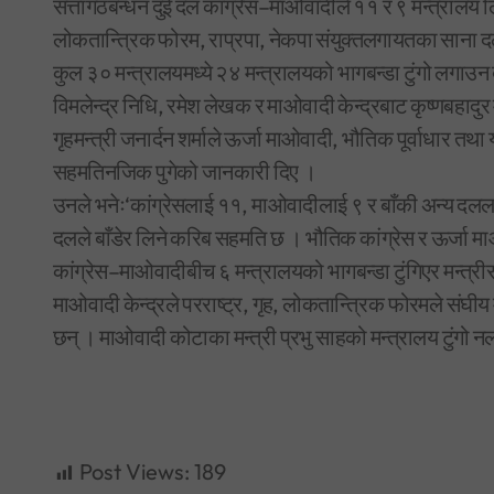
सत्तागठबन्धन दुई दल कांग्रेस–माओवादीले ११ र ९ मन्त्राल
लोकतान्त्रिक फोरम, राप्रपा, नेकपा संयुक्तलगायतका साना द
कुल ३० मन्त्रालयमध्ये २४ मन्त्रालयको भागबन्डा टुंगो लगाउन 
विमलेन्द्र निधि, रमेश लेखक र माओवादी केन्द्रबाट कृष्णबहादुर म
गृहमन्त्री जनार्दन शर्माले ऊर्जा माओवादी, भौतिक पूर्वाधार तथ
सहमतिनजिक पुगेको जानकारी दिए ।
उनले भनेः‘कांग्रेसलाई ११, माओवादीलाई ९ र बाँकी अन्य दलल
दलले बाँडेर लिने करिब सहमति छ । भौतिक कांग्रेस र ऊर्जा मा
कांग्रेस–माओवादीबीच ६ मन्त्रालयको भागबन्डा टुंगिएर मन्त्रीसम
माओवादी केन्द्रले परराष्ट्र, गृह, लोकतान्त्रिक फोरमले संघ
छन् । माओवादी कोटाका मन्त्री प्रभु साहको मन्त्रालय टुंगो 
Post Views:
189