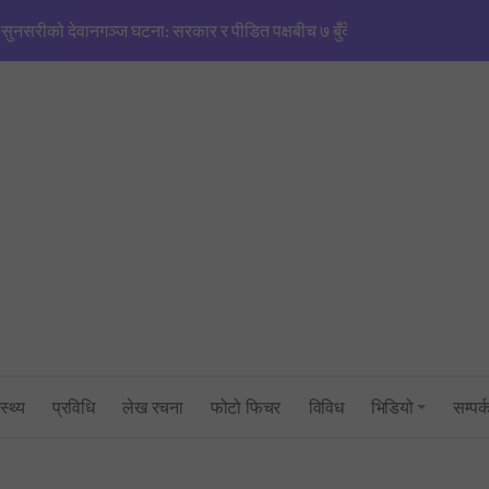
सुनसरीको देवानगञ्ज घटना: सरकार र पीडित पक्षबीच ७ बुँदे सहमति, मृतकलाई सहि
मणिपुरजस्तै हिंसाको खतरा’: एनजीओ/आईएनजीओको आडमा तराई विभाजित गर्ने खेल
सिंहदरबारमा सर्वदलीय बैठक: तराई–मधेश तनाव नियन्त्रणमा सरकारको फितलो भ
सुनसरी घटनाको राँको सिरहामा: प्रधानमन्त्रीको राजीनामा माग्दै पूर्व-पश्चिम राजमार्
तनावग्रस्त कप्तानगन्जमा ब्यारेकबाट निस्कियो सेना, बख्तरबन्द गाडीसहित हतिय
१ रुपैयाँको नयाँ सिक्कामा ‘चुच्चे नक्सा’ र आकाश भैरवको चित्र राखिने, तौल र लाग
त्रिभुवन विश्वविद्यालयको परीक्षा प्रणालीमाथि गम्भीर प्रश्न: एमबिएस प्रथम सेमेस्ट
स्थ्य
प्रविधि
लेख रचना
फोटो फिचर
विविध
भिडियो
सम्पर्
सांसद् अरबिन्द साहविरुद्ध फेसबुकमा आक्रामक पोष्ट गर्ने अन्सारी पक्राउ
उद्योगमन्त्री यादव र प्रधानमन्त्री सचिवालयबीचको तनावः पक्राउ प्रयास असफल