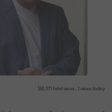
571 total views
, 1 views today