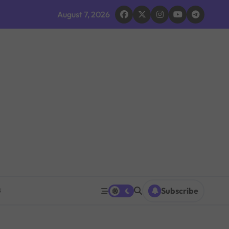
द घोषणा र परिवारलाई राहत दिइने
August 7, 2026
 भइरहेको सशस्त्रको निष्कर्ष
ूमिकाप्रति आलोचना, एकताको आह्वान
ग ठप्प
ारधारी टोली परिचालन
त पनि घट्ने
रको प्रश्नपत्र परीक्षा सुरु भएको ५ मिनेटमै ह्वाट्सएपमा भाइरल
क
Subscribe
 भएपछि राजीनामा मागिएको दाबी