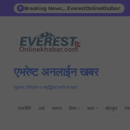
Skip
Breaking News.... EverestOnlineKhabar
to
content
एभरेष्ट अनलाईन खबर
सूचना, परिवर्तन र समृद्धिका लागि सञ्चार
राजनीति
अर्थ
समाज
विश्व
कला
खेलकुद
स्वा