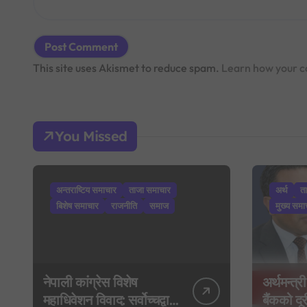
This site uses Akismet to reduce spam.
Learn how your c
You Missed
अन्तराष्टिय समाचार
ताजा समाचार
अर्थ
त
बिशेष समाचार
राजनीति
समाज
मुख्य समा
नेपाली कांग्रेस विशेष
अर्थमन्त्री
महाधिवेशन विवाद: सर्वोच्चद्वारा
बैंकको दूरी