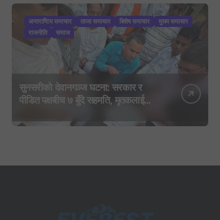
अन्तराष्टिय समाचार
ताजा समाचार
बिशेष समाचार
मुख्य समाचार
राजनीति
समाज
सुनसरीको देवानगञ्ज घटना: सरकार र
पीडित पक्षबीच ७ बुँदे सहमति, मृतकलाई
सहिद घोषणा र परिवारलाई राहत दिइने