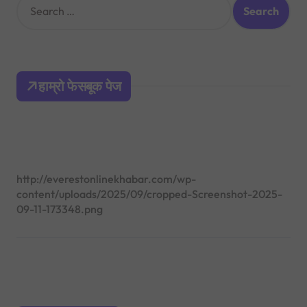
e
a
r
c
h
हाम्रो फेसबूक पेज
f
o
r
:
http://everestonlinekhabar.com/wp-
content/uploads/2025/09/cropped-Screenshot-2025-
09-11-173348.png