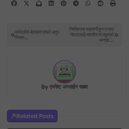
P
निर्वाचनमा सहभागी हुन राजपा
सर्वदलीय बैठकमा एमाले अनुप
नेपाललाई भारतीय राजदुतको
o
स्थित….
आग्रह….
s
t
n
a
v
By
एभरेष्ट अन्लाईन खबर
i
g
a
Related Posts
t