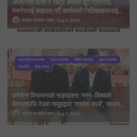
अर्थमन्त्री वाग्ले र राष्ट्र बैंकको दूरी प्रस्टिँदै:
गभर्नरलाई बाइपास गर्दै कार्यकारी निर्देशकहरूलाई
मन्त्रालय बोलाइयो
एभरेष्ट अन्लाईन खबर
Aug 5, 2026
अन्तराष्टिय समाचार
ताजा समाचार
बिशेष समाचार
मुख्य समाचार
राजनीति
लेख रचना
कांग्रेस विभाजनको सङ्घारमा: गगन–विश्वको
बेवास्तापछि देउवा समूहद्वारा ‘शशांक कार्ड’, साउन
२९ मा नयाँ राजनीतिक यात्राको घोषणा तयारी!
एभरेष्ट अन्लाईन खबर
Aug 3, 2026