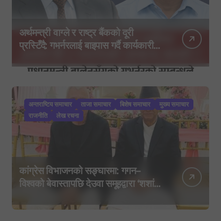
अर्थमन्त्री वाग्ले र राष्ट्र बैंकको दूरी
प्रस्टिँदै: गभर्नरलाई बाइपास गर्दै कार्यकारी
निर्देशकहरूलाई मन्त्रालय बोलाइयो
अन्तराष्टिय समाचार
ताजा समाचार
बिशेष समाचार
मुख्य समाचार
राजनीति
लेख रचना
कांग्रेस विभाजनको सङ्घारमा: गगन–
विश्वको बेवास्तापछि देउवा समूहद्वारा ‘शशांक
कार्ड’, साउन २९ मा नयाँ राजनीतिक
यात्राको घोषणा तयारी!