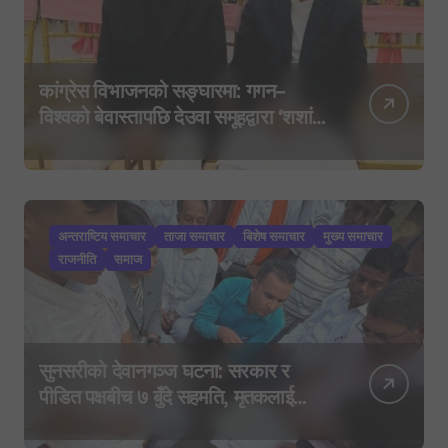
कांग्रेस विभाजनको सङ्घारमा: गगन–
विश्वको बेवास्तापछि देउवा समूहद्वारा ‘शशांक
कार्ड’, साउन २९ मा नयाँ राजनीतिक
यात्राको घोषणा तयारी!
अन्तराष्टिय समाचार
ताजा समाचार
बिशेष समाचार
मुख्य समाचार
राजनीति
समाज
सुनसरीको देवानगञ्ज घटना: सरकार र
पीडित पक्षबीच ७ बुँदे सहमति, मृतकलाई
सहिद घोषणा र परिवारलाई राहत दिइने