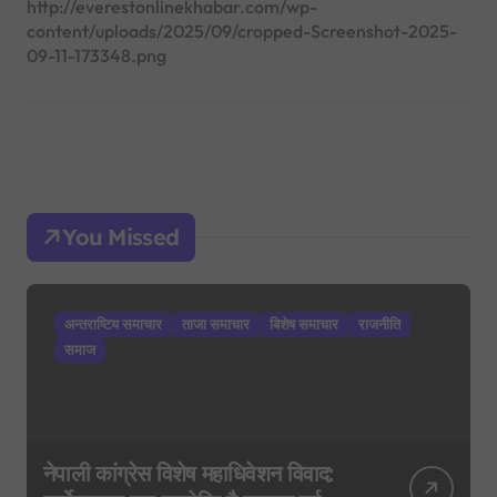
http://everestonlinekhabar.com/wp-
content/uploads/2025/09/cropped-Screenshot-2025-
09-11-173348.png
You Missed
अन्तराष्टिय समाचार
ताजा समाचार
बिशेष समाचार
राजनीति
समाज
नेपाली कांग्रेस विशेष महाधिवेशन विवाद: