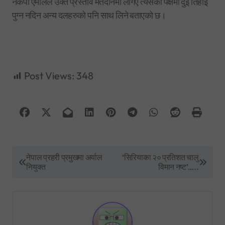
नेकपा एमालेले उक्त प्रस्ताव मतदानमा लगिए त्यसको पक्षमा दुई तिहाई
पुग्न नदिन अन्य दलहरुको पनि साथ लिने बताएको छ।
Post Views:
348
P
नेपाल प्रहरी प्रमुखमा अर्याल
‘सिरियाका २० प्रतिशत चालु
नियुक्त
विमान नष्ट’…..
o
s
t
n