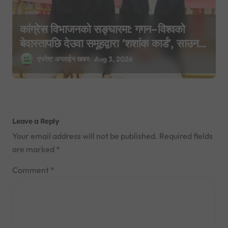
कांग्रेस विभाजनको सङ्घारमा: गगन–विश्वको
बेवास्तापछि देउवा समूहद्वारा ‘शशांक कार्ड’, साउन
२९ मा नयाँ राजनीतिक यात्राको घोषणा तयारी!
एभरेष्ट अन्लाईन खबर
Aug 3, 2026
Leave a Reply
Your email address will not be published.
Required fields
are marked
*
Comment
*