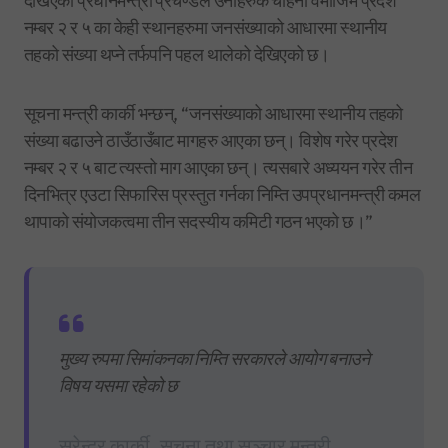
देखिएका प्रधानमन्त्री प्रचण्डले उनीहरुकै चाहना वमोजिम प्रदेश
नम्बर २ र ५ का केही स्थानहरुमा जनसंख्याको आधारमा स्थानीय
तहको संख्या थप्ने तर्फपनि पहल थालेको देखिएको छ।
सूचना मन्त्री कार्की भन्छन्, “जनसंख्याको आधारमा स्थानीय तहको
संख्या बढाउने ठाउँठाउँबाट मागहरु आएका छन्। विशेष गरेर प्रदेश
नम्बर २ र ५ बाट त्यस्तो माग आएका छन्। त्यसबारे अध्ययन गरेर तीन
दिनभित्र एउटा सिफारिस प्रस्तुत गर्नका निम्ति उपप्रधानमन्त्री कमल
थापाको संयोजकत्वमा तीन सदस्यीय कमिटी गठन भएको छ।”
मुख्य रुपमा सिमांकनका निम्ति सरकारले आयोग बनाउने
विषय यसमा रहेको छ
सुरेन्द्र कार्की, सूचना तथा सञ्चार मन्त्री