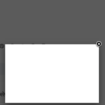
उपचाररत अभिनेता विनोद खन्नालाई श्रद्धाञ्जली
भरेष्ट अन्लाईन खबर