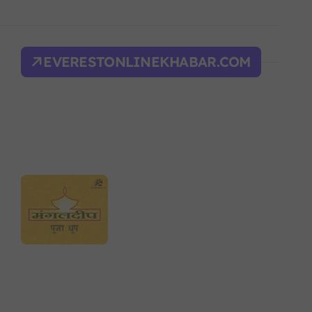
िक शक्ति सङ्घर्ष सतहमा
द भवन फिर्ता, सुरक्षा व्यवस्था कडा!
EVERESTONLINEKHABAR.COM
ल्भर बल’ र एम्बाप्पेलाई ‘गोल्डेन बुट’
याँ करका दरहरू निर्धारण
द
न आदेश, पुरानो फैसला पुनरावलोकन हुने