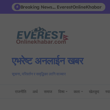
Skip
Breaking News.... EverestOnlineKhabar
to
content
एभरेष्ट अनलाईन खबर
सूचना, परिवर्तन र समृद्धिका लागि सञ्चार
राजनीति
अर्थ
समाज
विश्व
कला
खेलकुद
स्वा