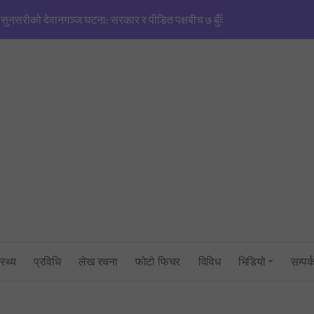
सुनसरीको देवानगञ्ज घटना: सरकार र पीडित पक्षबीच ७ बुँदे सहमति, मृतकलाई सहि
मणिपुरजस्तै हिंसाको खतरा’: एनजीओ/आईएनजीओको आडमा तराई विभाजित गर्ने खेल
सिंहदरबारमा सर्वदलीय बैठक: तराई–मधेश तनाव नियन्त्रणमा सरकारको फितलो भ
सुनसरी घटनाको राँको सिरहामा: प्रधानमन्त्रीको राजीनामा माग्दै पूर्व-पश्चिम राजमार्
तनावग्रस्त कप्तानगन्जमा ब्यारेकबाट निस्कियो सेना, बख्तरबन्द गाडीसहित हतिय
१ रुपैयाँको नयाँ सिक्कामा ‘चुच्चे नक्सा’ र आकाश भैरवको चित्र राखिने, तौल र लाग
त्रिभुवन विश्वविद्यालयको परीक्षा प्रणालीमाथि गम्भीर प्रश्न: एमबिएस प्रथम सेमेस्ट
स्थ्य
प्रविधि
लेख रचना
फोटो फिचर
विविध
भिडियो
सम्पर्
सांसद् अरबिन्द साहविरुद्ध फेसबुकमा आक्रामक पोष्ट गर्ने अन्सारी पक्राउ
उद्योगमन्त्री यादव र प्रधानमन्त्री सचिवालयबीचको तनावः पक्राउ प्रयास असफल