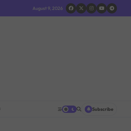
द घोषणा र परिवारलाई राहत दिइने
August 9, 2026
 भइरहेको सशस्त्रको निष्कर्ष
ूमिकाप्रति आलोचना, एकताको आह्वान
ग ठप्प
ारधारी टोली परिचालन
त पनि घट्ने
रको प्रश्नपत्र परीक्षा सुरु भएको ५ मिनेटमै ह्वाट्सएपमा भाइरल
क
Subscribe
 भएपछि राजीनामा मागिएको दाबी