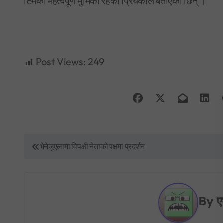
टिमको महत्वपूर्ण भुमिका रहेको प्रियंकाले बताएकी छिन् ।
Post Views:
249
P
भेनेजुएलामा विपक्षी नेताको पक्षमा प्रदर्शन
o
s
By
ए
t