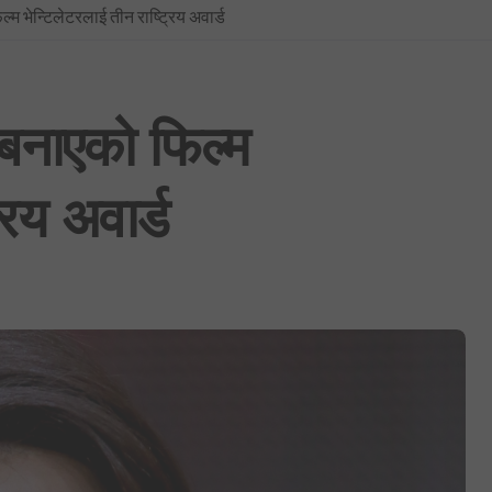
्म भेन्टिलेटरलाई तीन राष्ट्रिय अवार्ड
प्रधानमन्त्रीको सचिवालयबाटै अर्थ मन्त्रालय ओझेलमा: बालेन र स्वर्णिमको आन्तर
BREAKING NEWS : नयाँ दिल्लीमा प्रदर्शन उग्र बन्दै: प्रधानमन्त्री मोदीद्वारा संस
फिफा विश्वकप २०२६: उपाधिसँगै व्यक्तिगत अवार्डमा पनि स्पेनको दबदबा, मेसीलाई ‘सि
 बनाएको फिल्म
साउन १ देखि लागू हुने गरी शैक्षिक, उपचार र सेयर कारोबारसहित विभिन्न क्षेत्रमा न
रिय अवार्ड
भूमिको वर्गीकरण नगर्ने ४०५ स्थानीय तहमा आजैदेखि जग्गा कित्ताकाट पूर्ण रूपमा बन्
नेपाली कांग्रेस विशेष महाधिवेशन विवाद: सर्वोच्चद्वारा मुद्दा सुरुदेखि नै सुनुवाइ गर्