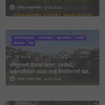
एभरेष्ट अन्लाईन खबर
Jul 30, 2026
अन्तराष्टिय समाचार
ताजा समाचार
मुख्य समाचार
राजनीति
लेख रचना
विश्व
मणिपुरजस्तै हिंसाको खतरा’: एनजीओ/
आईएनजीओको आडमा तराई विभाजित गर्ने खेल
भइरहेको सशस्त्रको निष्कर्ष
एभरेष्ट अन्लाईन खबर
Jul 30, 2026