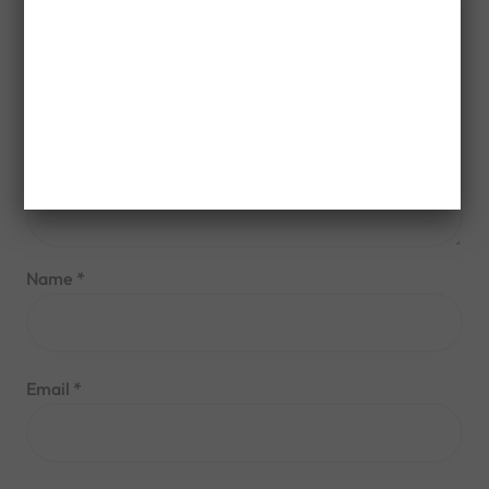
Name
*
Email
*