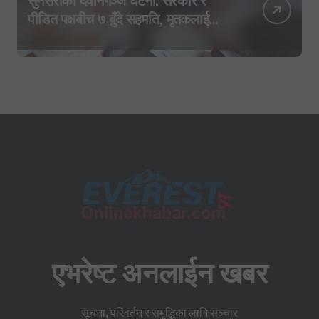
सुनसरीको देवानगञ्ज घटना: सरकार र
पीडित पक्षबीच ७ बुँदे सहमति, मृतकलाई
सहिद घोषणा र परिवारलाई राहत दिइने
एभरेष्ट अनलाईन खबर
सूचना, परिवर्तन र समृद्धिका लागि सञ्चार