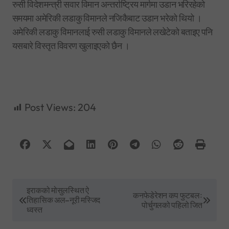
रुसी विदेशमन्त्री सवार विमान अन्तर्राष्ट्रिय मार्गमा उडान भरिरहेको
समयमा अमेरिकी लडाकु विमानले नजिकैबाट उडान भरेको थियो ।
अमेरिकी लडाकु विमानलाई रुसी लडाकु विमानले लखेटेको बताइए पनि
यसबारे विस्तृत विवरण खुलाइएको छैन ।
Post Views:
204
P
इराकको मोसुलस्थित ऐ
कनफेडेरेशन कप फुटबलः
तिहासिक अल–नूरी मस्जिद
o
पोर्चुगलको पहिलो जित
ध्वस्त
s