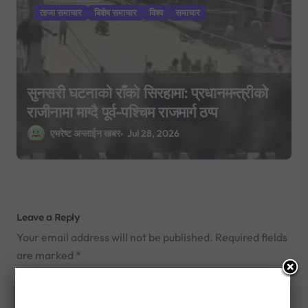
ताजा समाचार
बिशेष समाचार
विश्व
समाचार
सुनसरी घटनाको राँको सिरहामा: प्रधानमन्त्रीको
राजीनामा माग्दै पूर्व-पश्चिम राजमार्ग ठप्प
एभरेष्ट अन्लाईन खबर
Jul 28, 2026
Leave a Reply
Your email address will not be published.
Required fields
are marked
*
Comment
*