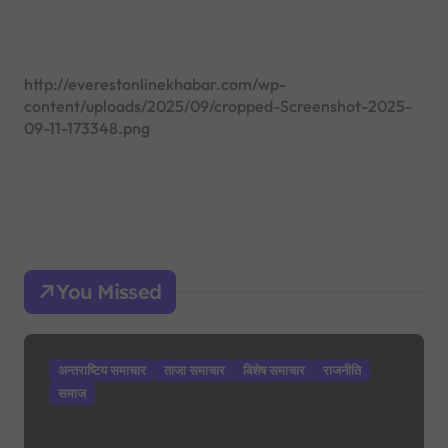
:
http://everestonlinekhabar.com/wp-
content/uploads/2025/09/cropped-Screenshot-2025-
09-11-173348.png
You Missed
अन्तराष्टिय समाचार
ताजा समाचार
बिशेष समाचार
राजनीति
समाज