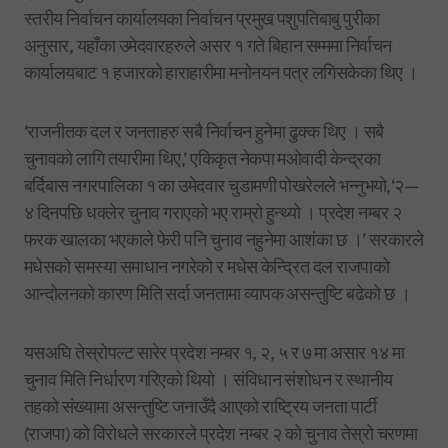
स्तरीय निर्वाचन कार्यालयका निर्वाचन प्रमुख पशुपतिबाबु पुरीका
अनुसार, यहाँका उमेदवारहरुले असर १ गते बिहान सम्ममा निर्वाचन
कार्यालयबाट १ हजारको हाराहारीमा मनोनयन पत्र लगिसकेका थिए ।
‘राजनीतक दल र जनताहरु सबै निर्वाचन हुनेमा ढुक्क थिए । सबै
चुनावको लागि तयारीमा थिए,’ एकिकृत नेकपा मओवादी केन्द्रका
बर्दिबास नगरपालिका १ का उमेदवार चुडामणी पोखरेलले भन्नुभयो,‘२—
४ दिनपछि धक्लेर चुनाव गराएको भए राम्रो हुन्थ्यो । प्रदेश नम्बर २
फरक खालका भएकाले फेरी पनि चुनाव नहुनेमा आशंका छ ।’ सरकारले
मधेसको समस्या समाधान नगरेको र मधेस केन्द्रित दल राजपाको
आन्दोलनको कारण मिति सर्दा जनतामा व्यापक असन्तुष्टि बढेको छ ।
यसअघि तेस्रोपल्ट सारेर प्रदेश नम्बर १, २, ५ र ७ मा असार १४ मा
चुनाव मिति निर्धारण गरिएको थियो । संविधान संशोधन र स्थानीय
तहको संख्यामा असन्तुष्टि जनाउँदै आएको राष्ट्रिय जनता पार्टी
(राजपा) को विरोधले सरकारले प्रदेश नम्बर २ को चुनाव तेस्रो चरणमा