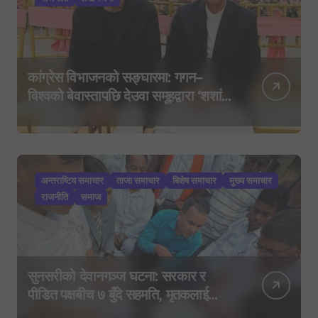
कांग्रेस विभाजनको सङ्घारमा: गगन–
विश्वको बेवास्तापछि देउवा समूहद्वारा ‘शशांक
कार्ड’, साउन २९ मा नयाँ राजनीतिक
यात्राको घोषणा तयारी!
अन्तराष्टिय समाचार
ताजा समाचार
बिशेष समाचार
मुख्य समाचार
राजनीति
समाज
सुनसरीको देवानगञ्ज घटना: सरकार र
पीडित पक्षबीच ७ बुँदे सहमति, मृतकलाई
सहिद घोषणा र परिवारलाई राहत दिइने