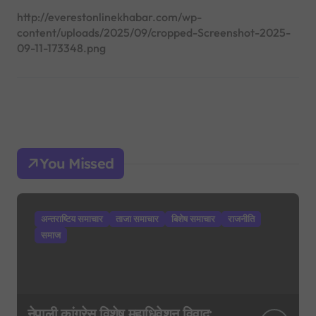
http://everestonlinekhabar.com/wp-
content/uploads/2025/09/cropped-Screenshot-2025-
09-11-173348.png
You Missed
अन्तराष्टिय समाचार
ताजा समाचार
बिशेष समाचार
राजनीति
समाज
नेपाली कांग्रेस विशेष महाधिवेशन विवाद: