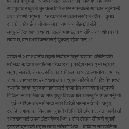
बरालले भन्नुभयो । राजपा नेपाल पिपरा गाउँपालिकाका संयोजक
रमणकुमार ठाकुरले चुनावको मिति सारेर समस्याको समाधान नहुने भन्दै
कडा टिप्पणी गर्नुभयो । ‘सरकारले संविधान संसोधन गर्दैन् । चुनाव
सारेको सारै गर्छ । यो समस्याको समाधान होइन्,’ उहाँले
भन्नुभयो,‘सरकार न चुनाव गराउन चाहन्छ, न त संविधान संशोधन गर्न
तयार छ, बरु मधेसी जनतालाई झुक्याइ रहेका छन् ।’
प्रदेश नं.२ मा स्थानीय तहको निर्वाचन तेश्रो चरणमा धकेलिएपछि
मधेसका मतदाता अन्यौलमा परेका छन् । प्रदेश नम्बर २ मा महोत्तरी,
धनुषा, सर्लाही, रोत्तहट सहितका ८ जिल्लाका १२७ स्थानीय तहमा २६
लाख ६४ हजार ७९२ मतदाता छन् । चुनाव सारेको सारै गरेर नेताहरुले
स्थानीय तहको चुनावको माहौललाई गन्जागोल बनाएकोमा धनुषाको
मिथिला नगरपालिकाका गमबहादुर विश्वकर्माले असन्तुष्टि व्यक्त गर्नुभयो
। पूर्व—पश्चिम राजमार्ग भन्दा उत्तर तिरेको भागमा महोत्तरी, धनुषा,
सर्लाही लगायतका जिल्लामा चुनावी गतिविधीले उमेदवार, नेता कार्यकर्ता
र मतदातालाई छपक छोइसकेका थिए । टोल टोलमा रंगिचंगी चुनावी
झण्डाले चुनावको माहौल तताई सकेको थियो । बर्दिबास नगरपालिका