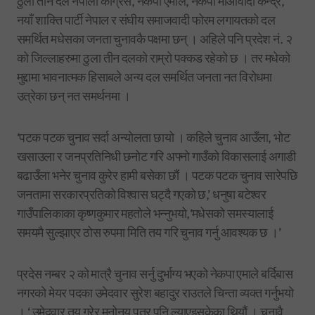
ठुला तीन दल नेपाली काँग्रेस, नेकपा एमाले, नेकपा माओवादी केन्द्र,
नयाँ शाक्ति पार्टी नेपाल र संघीय समाजवादी फोरम लगायतको दल
समर्थित मधेसका जनता चुनावकै पक्षमा छन् । अहिले पनि प्रदेश नं. २
को जिल्लाहरुमा ठुला तीन दलको राम्रो पक्कड रहेको छ । तर मधेको
मुद्दामा भावनात्मक हिसाबले अन्य दल समर्थित जनता नत विरोधमा
उत्रेका छन् नत समर्थनमा ।
‘पटक पटक चुनाव सर्दा अन्योलता छायो । कहिले चुनाव आउँला, भोट
खसाउला र जनप्रतिनिधी छनोट गरि अफ्नो गाउँको विकासलाई अगाडी
बढाउँला भनेर चुनाव कुरेर हामी बसेका छौं । पटक पटक चुनाव सारेपछि
जनतामा सरकारप्रतिको विश्वास घट्दै गएको छ,’ धनुषा बटेश्वर
गाउँपालिकाका कृष्णकुमार महतोले भन्नुभयो,‘मधेसको समस्यालाई
समयमै सुल्झाएर ठोस रुपमा मिति तय गरि चुनाव गर्नु आवश्यक छ ।’
प्रदेस नम्बर २ को मात्रै चुनाव सर्नु दुर्भाग्य भएको नेकपा एमाले बर्दिबास
नगरको मेयर पदका उमेदवार सुरेश बहादुर राउतले चिन्ता व्यक्त गर्नुभयो
। ‘ उमेदवार तय गरेर मनोनय पत्र पनि ल्याएइसकेका थियौं । चुनावै