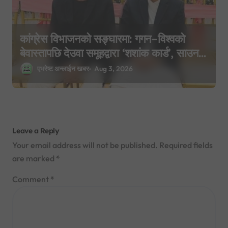
कांग्रेस विभाजनको सङ्घारमा: गगन–विश्वको
बेवास्तापछि देउवा समूहद्वारा ‘शशांक कार्ड’, साउन
२९ मा नयाँ राजनीतिक यात्राको घोषणा तयारी!
एभरेष्ट अन्लाईन खबर
Aug 3, 2026
Leave a Reply
Your email address will not be published.
Required fields
are marked
*
Comment
*