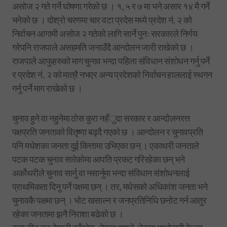
असोज २ गते गर्ने घोषणा गरेको छ । १, ५ र ७ मा भने असार १४ मै गर्ने
भनेको छ । दोश्रो चरणमा चार वटा प्रदेस मध्ये प्रदेश नं. २ को
निर्वाचन आगामी असोज २ गतेको लागि सार्ने पुनः सरकारले निर्णय
गरेपनि राजपाले असहमति जनाउँदै आन्दोलन जारी राखेको छ ।
राजपाले आफुहरुको माग चुनाव भन्दा पहिला संविधान संशोधन गर्नु पर्ने
र प्रदेश नं. २ को मात्रै नभएर अन्य प्रदेशको निर्वाचन हाललाई स्थगन
गर्नु पर्ने माग राखेको छ ।
चुनाव हुने वा नहुनेमा ठोस कुरा नहँुदा सरकार र आन्दोलनरत्त
पक्षप्रति जनताको वितृष्णा बढ्दै गएको छ । आन्दोलन र चुनावप्रति
पनि मधेशका जनता दुई कित्तामा उभिएका छन् । एकाथरी जनताले
पटक पटक चुनाव सारेकोमा आपति प्रकट गरिरहेका छन् भने
अर्कोथरीले चुनाव सार्नु वा नसार्नुमा भन्दा संविधान संशोधनलाई
प्राथमिकता दिनु पर्ने पक्षमा छन् । तर, मधेसको अधिकांश जनता भने
चुनावकै पक्षमा छन् । भोट खसाल्न र जनप्रतिनिधि छनोट गर्न आतुर
रहेका जनतामा झनै निराशा बढेको छ ।