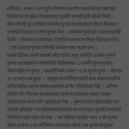
बर्दिबास : असार १४ मा हुने भनिएको स्थानीय तहको दोस्रो चरणको
निर्वाचनले तराईका जिल्लाहरुमा चुनावी सरगर्मी ह्वातै बढेको थियो ।
बीस बर्षपछि हुन लागेको स्थानीय चुनावले मतदाताहरु देशले निकास र
जनताले विकास पाउनेमा ढुक्क थिए । मधेसमा चुनावको उल्लास छाउँदै
थियो । निर्वाचन कार्यालयले टोलटोलमा मतदाता शिक्षा दिइरेहका थिए
। तर एकाएक चुनाव सारेपछि मतदाता रुष्ट भएका छन् ।
घरको दैलोमा अग्लो बासको भाँटा गाडेर आफु समर्थित दलका चुनावी
झण्डा फहराइरहेका महोत्तरीको गौरीबासका ६५ बर्षीय कृष्णप्रसाद
चौलागाईले भन्नुभया ,‘ अब साँच्चिकै असार १४ मा चुनाव हुन्छ । बैसाख
३१ मा भएन अब हुन्छ ।’ प्रमुख राजनीतिक दलले कडा कसरतकाबीच
करीब करीब आफ्ना उम्मेदवारहरुको छनौट गरिसकेका थिए । अन्तिम
तयारी गरेर निर्वाचन कार्यालयबाट मनोनय दर्तापत्र ल्याएर दलका
उमेदवारहरु फारम पनि भइसकेका थिए । कृष्णप्रसाद चौलागाईको घर
नजिकै बर्दिबास नगरपालिकोको निर्वाचन कार्यालयबाट चुनावी तयारीको
गतिविधी थाहा पाएर दंग थिए । तर बिहीबार प्रदेश नम्बर २ को चुनाव
सारेर असोज २ मा गर्ने निर्णय सरकारले ग¥यो, तब चुनावको मुडमा