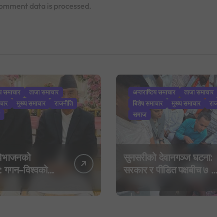
omment data is processed.
िय समाचार
ताजा समाचार
अन्तराष्टिय समाचार
ताजा समाचार
ाचार
मुख्य समाचार
राजनीति
बिशेष समाचार
मुख्य समाचार
रा
समाज
 विभाजनको
सुनसरीको देवानगञ्ज घटना:
: गगन–विश्वको
सरकार र पीडित पक्षबीच ७ बुँद
ि देउवा समूहद्वारा
सहमति, मृतकलाई सहिद
ार्ड’, साउन २९ मा
घोषणा र परिवारलाई राहत
नीतिक यात्राको
दिइने