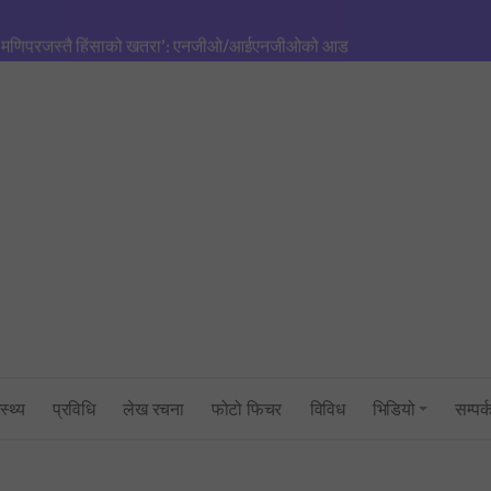
मणिपुरजस्तै हिंसाको खतरा’: एनजीओ/आईएनजीओको आडमा तराई विभाजित गर्ने खेल
सिंहदरबारमा सर्वदलीय बैठक: तराई–मधेश तनाव नियन्त्रणमा सरकारको फितलो भ
सुनसरी घटनाको राँको सिरहामा: प्रधानमन्त्रीको राजीनामा माग्दै पूर्व-पश्चिम राजमार्
तनावग्रस्त कप्तानगन्जमा ब्यारेकबाट निस्कियो सेना, बख्तरबन्द गाडीसहित हतिय
१ रुपैयाँको नयाँ सिक्कामा ‘चुच्चे नक्सा’ र आकाश भैरवको चित्र राखिने, तौल र लाग
त्रिभुवन विश्वविद्यालयको परीक्षा प्रणालीमाथि गम्भीर प्रश्न: एमबिएस प्रथम सेमेस्ट
सांसद् अरबिन्द साहविरुद्ध फेसबुकमा आक्रामक पोष्ट गर्ने अन्सारी पक्राउ
उद्योगमन्त्री यादव र प्रधानमन्त्री सचिवालयबीचको तनावः पक्राउ प्रयास असफल
स्थ्य
प्रविधि
लेख रचना
फोटो फिचर
विविध
भिडियो
सम्पर्
प्रधानमन्त्रीको सचिवालयबाटै अर्थ मन्त्रालय ओझेलमा: बालेन र स्वर्णिमको आन्तर
BREAKING NEWS : नयाँ दिल्लीमा प्रदर्शन उग्र बन्दै: प्रधानमन्त्री मोदीद्वारा संस