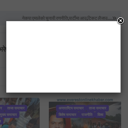
नेकपा एमालेको चुनावी रणनीति,पार्टीमा आउ,टिकट लैजाउ….
भरेष्ट अन्लाईन खबर
ार
ताजा समाचार
अन्तराष्टिय समाचार
ताजा समाचार
मुख्य समाचार
बिशेष समाचार
राजनीति
विश्व
ज