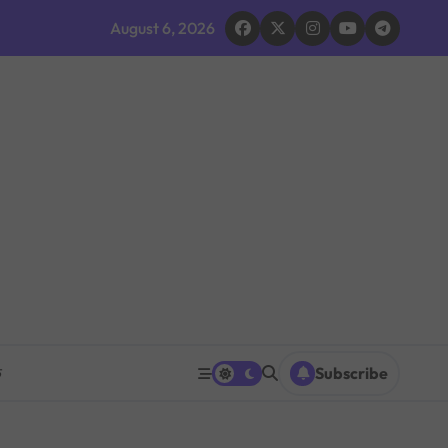
 भइरहेको सशस्त्रको निष्कर्ष
August 6, 2026
ूमिकाप्रति आलोचना, एकताको आह्वान
ग ठप्प
ारधारी टोली परिचालन
त पनि घट्ने
रको प्रश्नपत्र परीक्षा सुरु भएको ५ मिनेटमै ह्वाट्सएपमा भाइरल
 भएपछि राजीनामा मागिएको दाबी
क
Subscribe
िक शक्ति सङ्घर्ष सतहमा
द भवन फिर्ता, सुरक्षा व्यवस्था कडा!