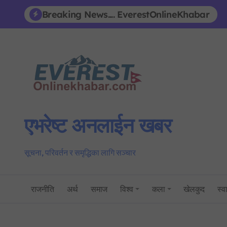
Skip
Breaking News.... EverestOnlineKhabar
to
content
एभरेष्ट अनलाईन खबर
सूचना, परिवर्तन र समृद्धिका लागि सञ्चार
राजनीति
अर्थ
समाज
विश्व
कला
खेलकुद
स्वा