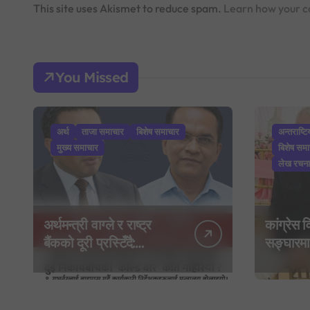
This site uses Akismet to reduce spam.
Learn how your c
You Missed
अर्थ
ताजा समाचार
बिशेष समाचार
अन्तराष्ट
मुख्य समाचार
बिशेष सम
लेख रचना
अर्थमन्त्री वाग्ले र राष्ट्र
कांग्रेस
बैंकको दूरी प्रस्टिँदै:
सङ्घारमा
गभर्नरलाई बाइपास गर्दै
बेवास्तापछ
कार्यकारी निर्देशकहरूलाई
‘शशांक क
मन्त्रालय बोलाइयो
नयाँ राज