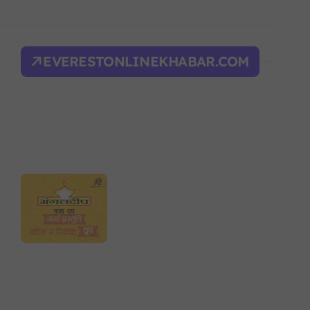
ल्भर बल’ र एम्बाप्पेलाई ‘गोल्डेन बुट’
याँ करका दरहरू निर्धारण
EVERESTONLINEKHABAR.COM
द
केही राहत, व्यावसायिक क्षेत्रलाई भार
निर्देशकहरूलाई मन्त्रालय बोलाइयो