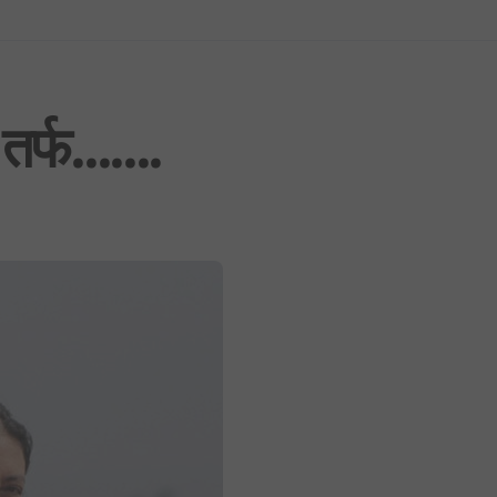
फिफा विश्वकप २०२६: उपाधिसँगै व्यक्तिगत अवार्डमा पनि स्पेनको दबदबा, मेसीलाई ‘सि
साउन १ देखि लागू हुने गरी शैक्षिक, उपचार र सेयर कारोबारसहित विभिन्न क्षेत्रमा न
भूमिको वर्गीकरण नगर्ने ४०५ स्थानीय तहमा आजैदेखि जग्गा कित्ताकाट पूर्ण रूपमा बन्
ा तर्फ…….
बिजुली र राइड सेयरिङमा आजदेखि ५ र १३ प्रतिशत भ्याट लागु: घरायसी ग्राहकलाई 
अर्थमन्त्री वाग्ले र राष्ट्र बैंकको दूरी प्रस्टिँदै: गभर्नरलाई बाइपास गर्दै कार्यकारी 