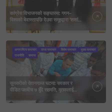
कांग्रेस विभाजनको सङ्घारमा: गगन–
विश्वको बेवास्तापछि देउवा समूहद्वारा ‘शशांक
कार्ड’, साउन २९ मा नयाँ राजनीतिक
यात्राको घोषणा तयारी!
अन्तराष्टिय समाचार
ताजा समाचार
बिशेष समाचार
मुख्य समाचार
राजनीति
समाज
सुनसरीको देवानगञ्ज घटना: सरकार र
पीडित पक्षबीच ७ बुँदे सहमति, मृतकलाई
सहिद घोषणा र परिवारलाई राहत दिइने