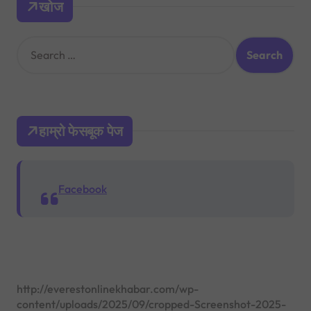
खोज
S
e
a
r
c
h
हाम्रो फेसबूक पेज
f
o
r
:
Facebook
http://everestonlinekhabar.com/wp-
content/uploads/2025/09/cropped-Screenshot-2025-