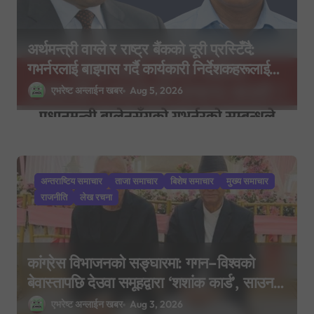
अर्थमन्त्री वाग्ले र राष्ट्र बैंकको दूरी प्रस्टिँदै:
गभर्नरलाई बाइपास गर्दै कार्यकारी निर्देशकहरूलाई
मन्त्रालय बोलाइयो
एभरेष्ट अन्लाईन खबर
Aug 5, 2026
अन्तराष्टिय समाचार
ताजा समाचार
बिशेष समाचार
मुख्य समाचार
राजनीति
लेख रचना
कांग्रेस विभाजनको सङ्घारमा: गगन–विश्वको
बेवास्तापछि देउवा समूहद्वारा ‘शशांक कार्ड’, साउन
२९ मा नयाँ राजनीतिक यात्राको घोषणा तयारी!
एभरेष्ट अन्लाईन खबर
Aug 3, 2026