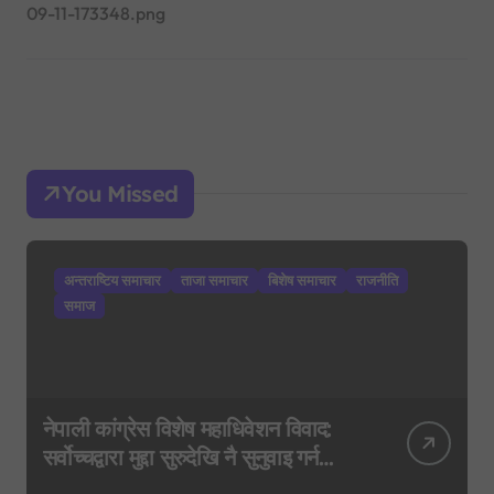
09-11-173348.png
You Missed
अन्तराष्टिय समाचार
ताजा समाचार
बिशेष समाचार
राजनीति
समाज
नेपाली कांग्रेस विशेष महाधिवेशन विवाद:
सर्वोच्चद्वारा मुद्दा सुरुदेखि नै सुनुवाइ गर्न
आदेश, पुरानो फैसला पुनरावलोकन हुने