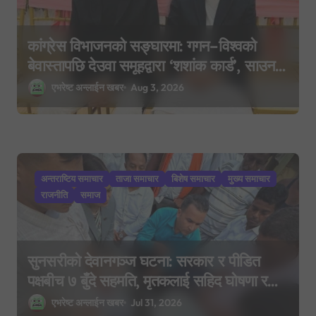
कांग्रेस विभाजनको सङ्घारमा: गगन–विश्वको
बेवास्तापछि देउवा समूहद्वारा ‘शशांक कार्ड’, साउन
२९ मा नयाँ राजनीतिक यात्राको घोषणा तयारी!
एभरेष्ट अन्लाईन खबर
Aug 3, 2026
अन्तराष्टिय समाचार
ताजा समाचार
बिशेष समाचार
मुख्य समाचार
राजनीति
समाज
सुनसरीको देवानगञ्ज घटना: सरकार र पीडित
पक्षबीच ७ बुँदे सहमति, मृतकलाई सहिद घोषणा र
परिवारलाई राहत दिइने
एभरेष्ट अन्लाईन खबर
Jul 31, 2026