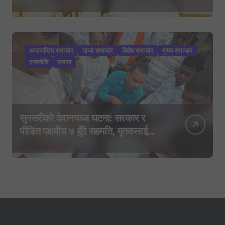
कार्ड’, साउन २९ मा नयाँ राजनीतिक
यात्राको घोषणा तयारी!
अन्तराष्टिय समाचार
ताजा समाचार
बिशेष समाचार
मुख्य समाचार
राजनीति
समाज
सुनसरीको देवानगञ्ज घटना: सरकार र
पीडित पक्षबीच ७ बुँदे सहमति, मृतकलाई
सहिद घोषणा र परिवारलाई राहत दिइने