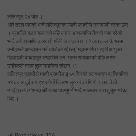
ललितपुर,२४ जेठ ।
थोरै तलब पाएको भन्दै ललितपुरका म्यादी प्रहरीले नाराबाजी गरेका छन्
। प्रहरीले गलत हल्लाको पछि लागेर आचरणविपरीतको काम गरेको
भन्दै उनीहरुमाथि कारबाही गरिने जनाएको छ । ‘गलत हल्लाकै भरमा
उनीहरुले आन्दोलन गर्न खोजेका रहेछन्,’ महानगरीय प्रहरी आयुक्त
डिआइजी बमबहादुर भण्डारीले भनेः‘गलत समाचारको पछि लागेर
उनीहरुले तलब बुझ्न नमानेका रहेछन् ।’
ललितपुर प्रहरीले म्यादी प्रहरीलाई ५५ दिनको तलबभक्ता प्रतिव्यक्ति
५४ हजार दुई सय ९४ रुपैयाँ वितरण सुरु गरेको थियो । तर, केही
म्यादीहरुले त्योभन्दा धेरै तलब पाउनुपर्ने भन्दै मंगलबार नाराजुलुस गरेका
थिए ।
Post Views:
154