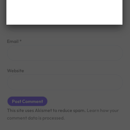
Name
*
Email
*
Website
This site uses Akismet to reduce spam.
Learn how your
comment data is processed.