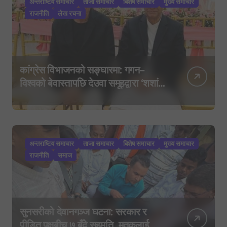
अन्तराष्टिय समाचार
ताजा समाचार
बिशेष समाचार
मुख्य समाचार
राजनीति
लेख रचना
कांग्रेस विभाजनको सङ्घारमा: गगन–
विश्वको बेवास्तापछि देउवा समूहद्वारा ‘शशांक
कार्ड’, साउन २९ मा नयाँ राजनीतिक
यात्राको घोषणा तयारी!
अन्तराष्टिय समाचार
ताजा समाचार
बिशेष समाचार
मुख्य समाचार
राजनीति
समाज
सुनसरीको देवानगञ्ज घटना: सरकार र
पीडित पक्षबीच ७ बुँदे सहमति, मृतकलाई