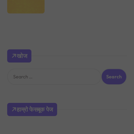
खोज
S
e
a
r
c
h
हाम्रो फेसबूक पेज
f
o
r
: