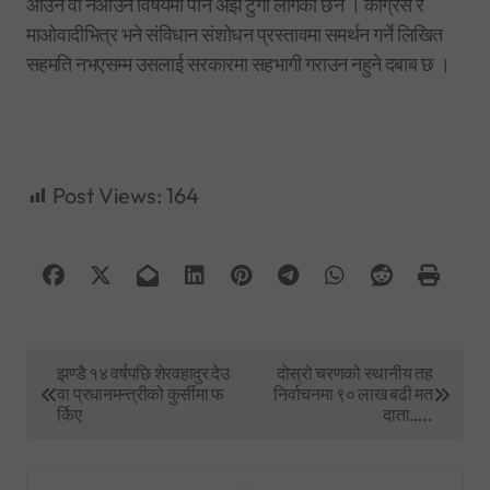
आउने वा नआउने विषयमा पनि अझै टुंगो लागेको छैन । कांग्रेस र
माओवादीभित्र भने संविधान संशोधन प्रस्तावमा समर्थन गर्ने लिखित
सहमति नभएसम्म उसलाई सरकारमा सहभागी गराउन नहुने दबाब छ ।
Post Views:
164
P
झण्डै १४ वर्षपछि शेरवहादुर देउ
दोस्रो चरणको स्थानीय तह
वा प्रधानमन्त्रीको कुर्सीमा फ
निर्वाचनमा ९० लाख बढी मत
o
र्किए
दाता…..
s
t